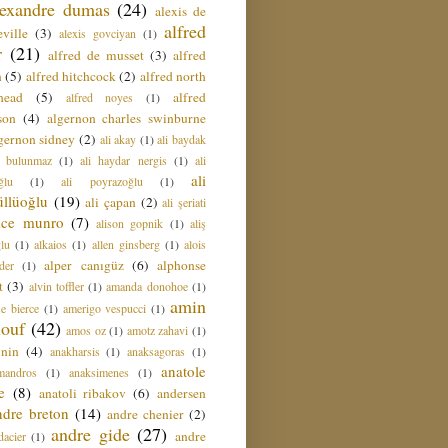
lexandre dumas
(24)
alexis de
alfred
ville
(3)
alexis govciyan
(1)
r
(21)
alfred de musset
(3)
alfred
n
(5)
alfred hitchcock
(2)
alfred north
head
(5)
alfred
alfred noyes
(1)
son
(4)
algernon charles swinburne
gernon sidney
(2)
ali akay
(1)
ali baydak
i bulunmaz
(1)
ali haydar nergis
(1)
ali
ali
ğlu
(1)
ali poyrazoğlu
(1)
üllüoğlu
(19)
ali çapan
(2)
ali şeriati
lice munro
(7)
alison gopnik
(1)
aliş
ğlu
(1)
alkaios
(1)
allen ginsberg
(1)
alois
alper canıgüz
(6)
alphonse
der
(1)
t
(3)
alvin toffler
(1)
amanda donohoe
(1)
amin
e bierce
(1)
amerigo vespucci
(1)
ouf
(42)
amos oz
(1)
amotz zahavi
(1)
 nin
(4)
anakharsis
(1)
anaksagoras
(1)
anatole
mandros
(1)
anaksimenes
(1)
e
(8)
anatoli ribakov
(6)
andersen
ndre breton
(14)
andre chenier
(2)
andre gide
(27)
andre
dacier
(1)