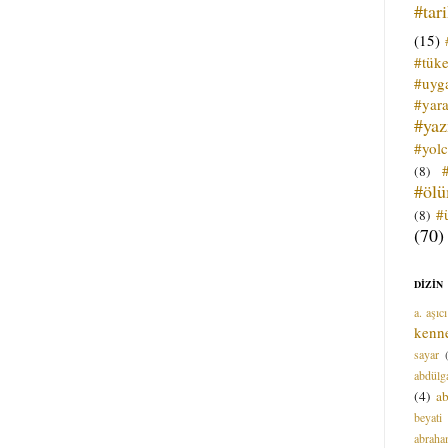
#tar
(15)
#tük
#uyga
#yara
#ya
#yol
(8)
#öl
#
(8)
(70)
DİZİN
a. aşıcı
kenn
sayar
abdülga
(4)
ab
beyati
abrah