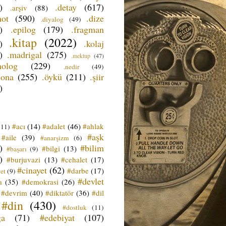
)
.detay
(617)
.arşiv
(88)
not
(590)
.dize
.diyalog
(49)
)
.epilog
(179)
.fragman
.kitap
(2022)
)
.kolaj
)
.madrigal
(275)
.mektup
(47)
nolog
(229)
.nedir
(49)
sona
(255)
.öykü
(211)
.şiir
)
#acı
(14)
#adalet
(46)
#ahlak
(11)
#aşk
#aile
(39)
#anarşizm
(6)
)
#bilim
#bilgi
(13)
#başarı
(9)
)
#burjuvazi
(13)
#cehalet
(17)
#cinayet
(62)
#darbe
(17)
et
(9)
#devlet
a
(35)
#demokrasi
(26)
#devrim
(40)
#diktatör
(36)
#dil
#din
(430)
#dostluk
(11)
ğa
(71)
#edebiyat
(107)