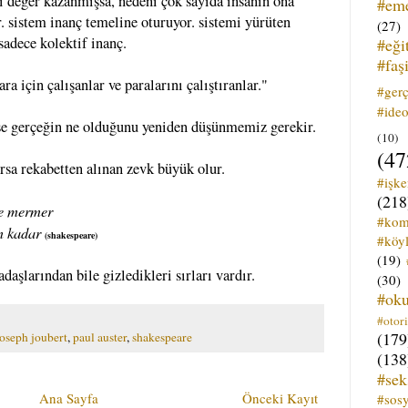
ı değer kazanmışsa, nedeni çok sayıda insanın ona
#em
. sistem inanç temeline oturuyor. sistemi yürüten
(27)
sadece kolektif inanç.
#eği
#faş
ra için çalışanlar ve paralarını çalıştıranlar."
#ger
#ideo
e gerçeğin ne olduğunu yeniden düşünmemiz gerekir.
(10)
(47
rsa rekabetten alınan zevk büyük olur.
#işk
(218
ne mermer
#kom
m kadar
(shakespeare)
#köyl
(19)
daşlarından bile gizledikleri sırları vardır.
(30)
#ok
#otori
(179
joseph joubert
,
paul auster
,
shakespeare
(138
#sek
Ana Sayfa
Önceki Kayıt
#sos