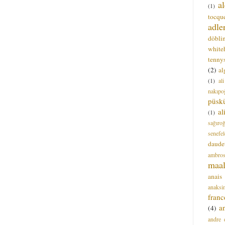
a
(1)
tocque
adle
döbli
white
tenny
(2)
al
(1)
al
nakıpo
püsk
a
(1)
sağıro
senefel
daude
ambros
maal
anais
anaksi
franc
a
(4)
andre 