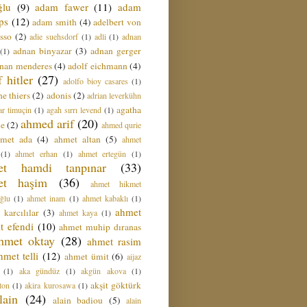
ğlu
(9)
adam fawer
(11)
adam
ips
(12)
adam smith
(4)
adelbert von
sso
(2)
adie suehsdorf
(1)
adli
(1)
adnan
adnan binyazar
(3)
adnan gerger
(1)
nan menderes
(4)
adolf eichmann
(4)
f hitler
(27)
adolfo bioy casares
(1)
e thiers
(2)
adonis
(2)
adrian leverkühn
agatha
ar timuçin
(1)
agah sırrı levend
(1)
ahmed arif
(20)
ie
(2)
ahmed qurie
hmet ada
(4)
ahmet altan
(5)
ahmet
(1)
ahmet erhan
(1)
ahmet ertegün
(1)
et hamdi tanpınar
(33)
et haşim
(36)
ahmet hikmet
ğlu
(1)
ahmet inam
(1)
ahmet kabaklı
(1)
ahmet
 karcılılar
(3)
ahmet kaya
(1)
t efendi
(10)
ahmet muhip dıranas
hmet oktay
(28)
ahmet rasim
hmet telli
(12)
ahmet ümit
(6)
aijaz
(1)
aka gündüz
(1)
akgün akova
(1)
akşit göktürk
ton
(1)
akira kurosawa
(1)
lain
(24)
alain badiou
(5)
alain