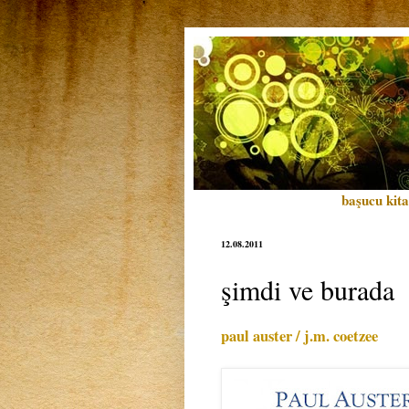
başucu kita
12.08.2011
şimdi ve burada
paul auster / j.m. coetzee