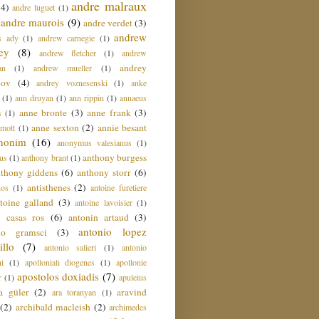
andre malraux
(4)
andre luguet
(1)
andre maurois
(9)
andre verdet
(3)
andrew
s ady
(1)
andrew carnegie
(1)
ey
(8)
andrew fletcher
(1)
andrew
andrey
an
(1)
andrew mueller
(1)
nov
(4)
andrey voznesenski
(1)
anke
(1)
ann druyan
(1)
ann rippin
(1)
annaeus
anne bronte
(3)
anne frank
(3)
s
(1)
anne sexton
(2)
annie besant
amott
(1)
nonim
(16)
anonymus valesianus
(1)
anthony burgess
us
(1)
anthony brant
(1)
nthony giddens
(6)
anthony storr
(6)
antisthenes
(2)
nos
(1)
antoine furetiere
toine galland
(3)
antoine lavoisier
(1)
i casas ros
(6)
antonin artaud
(3)
antonio lopez
io gramsci
(3)
llo
(7)
antonio salieri
(1)
antonio
hi
(1)
apollonialı diogenes
(1)
apollonie
apostolos doxiadis
(7)
r
(1)
apuleius
a güler
(2)
aravind
ara toranyan
(1)
(2)
archibald macleish
(2)
archimedes