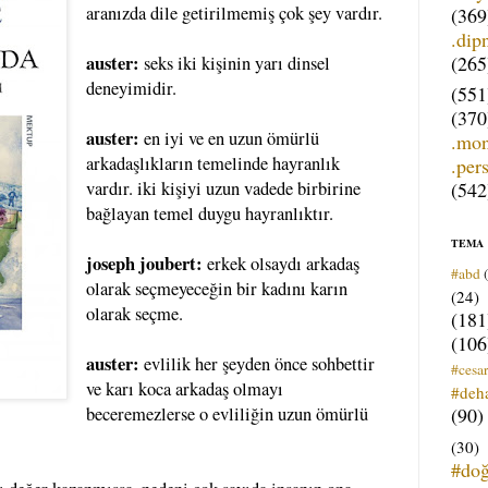
aranızda dile getirilmemiş çok şey vardır.
(369
.dip
(265
auster:
seks iki kişinin yarı dinsel
deneyimidir.
(551
(370
auster:
en iyi ve en uzun ömürlü
.mo
arkadaşlıkların temelinde hayranlık
.per
(542
vardır. iki kişiyi uzun vadede birbirine
bağlayan temel duygu hayranlıktır.
TEMA
joseph joubert:
erkek olsaydı arkadaş
#abd
olarak seçmeyeceğin bir kadını karın
(24)
olarak seçme.
(181
(106
auster:
evlilik her şeyden önce sohbettir
#cesar
ve karı koca arkadaş olmayı
#deh
(90)
beceremezlerse o evliliğin uzun ömürlü
(30)
#do