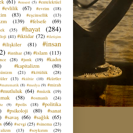
ek
(61)
#entelektüel
#ensest
(5)
#evlilik
(67)
#evrim
(18)
tim
(83)
#eşcinsellik
(13)
izm
(139)
#felsefe
(69)
#hayat
(284)
çek
(35)
#iktidar
(72)
loji
(41)
#iletişim
#insan
#ilişkiler
(81)
2)
#islam
(113)
#intihar
(38)
#kadın
ence
(28)
#junk
(19)
)
#kapitalizm
(80)
ünizm
(21)
#kötülük
(28)
üler
(13)
#kürtler
#kültür
(10)
#mizah
#matematik
(8)
#medya
(9)
#mutluluk
(64)
#müzik
(19)
umak
(58)
#osmanlı
(24)
#politika
#polis
(18)
te
(9)
)
#psikoloji
(80)
#sanat
)
#savaş
(66)
#sağlık
(65)
s
(66)
#sevgi
(25)
#sinema
(23)
yalizm
(13)
#soykırım
(29)