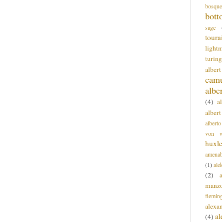
bosque
bott
sage
toura
light
turing
alber
cam
albe
(4)
a
albert
alberto
von wa
huxl
amenab
(1)
ale
(2)
manz
flemin
alexa
a
(4)