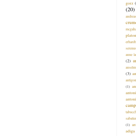
gorz
(20)
andrea
crum
mcgah
plato
erhardt
serenu
anne l
a
(2)
anselm
(3)
a
antigo
an
(1)
anton
anton
campi
tabucc
sabatie
ar
(1)
adiga