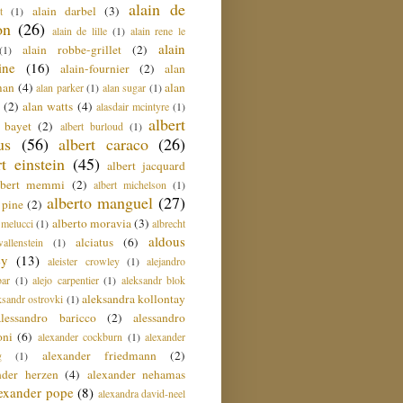
alain de
alain darbel
(3)
t
(1)
on
(26)
alain de lille
(1)
alain rene le
alain
alain robbe-grillet
(2)
(1)
ine
(16)
alain-fournier
(2)
alan
man
(4)
alan
alan parker
(1)
alan sugar
(1)
(2)
alan watts
(4)
alasdair mcintyre
(1)
albert
t bayet
(2)
albert burloud
(1)
us
(56)
albert caraco
(26)
rt einstein
(45)
albert jacquard
lbert memmi
(2)
albert michelson
(1)
alberto manguel
(27)
 pine
(2)
alberto moravia
(3)
 melucci
(1)
albrecht
aldous
alciatus
(6)
llenstein
(1)
ey
(13)
aleister crowley
(1)
alejandro
ar
(1)
alejo carpentier
(1)
aleksandr blok
aleksandra kollontay
ksandr ostrovki
(1)
alessandro baricco
(2)
alessandro
oni
(6)
alexander cockburn
(1)
alexander
alexander friedmann
(2)
g
(1)
nder herzen
(4)
alexander nehamas
lexander pope
(8)
alexandra david-neel