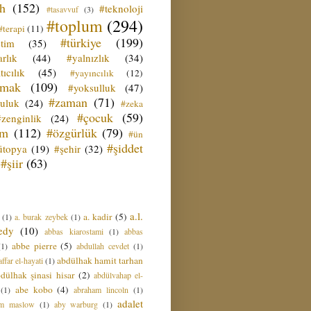
ih
(152)
#teknoloji
#tasavvuf
(3)
#toplum
(294)
#terapi
(11)
#türkiye
(199)
etim
(35)
rlık
(44)
#yalnızlık
(34)
tıcılık
(45)
#yayıncılık
(12)
zmak
(109)
#yoksulluk
(47)
#zaman
(71)
culuk
(24)
#zeka
#çocuk
(59)
#zenginlik
(24)
üm
(112)
#özgürlük
(79)
#ün
#şiddet
ütopya
(19)
#şehir
(32)
#şiir
(63)
a.l.
a. kadir
(5)
(1)
a. burak zeybek
(1)
edy
(10)
abbas kiarostami
(1)
abbas
abbe pierre
(5)
(1)
abdullah cevdet
(1)
abdülhak hamit tarhan
ffar el-hayati
(1)
dülhak şinasi hisar
(2)
abdülvahap el-
abe kobo
(4)
(1)
abraham lincoln
(1)
adalet
am maslow
(1)
aby warburg
(1)