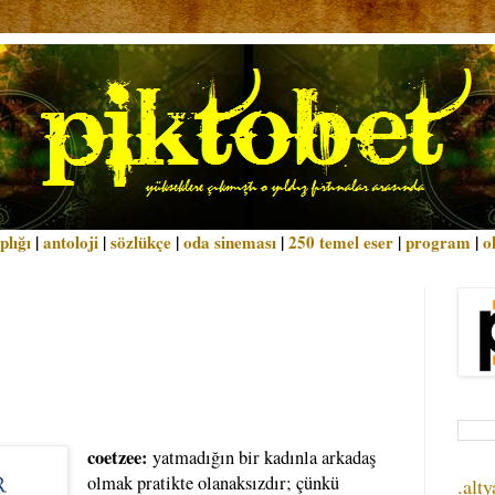
plığı
|
antoloji
|
sözlükçe
|
oda sineması
|
250 temel eser
|
program
|
o
coetzee:
yatmadığın bir kadınla arkadaş
olmak pratikte olanaksızdır; çünkü
.alty