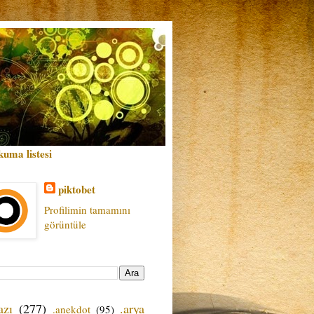
kuma listesi
piktobet
Profilimin tamamını
görüntüle
azı
(277)
.arya
.anekdot
(95)