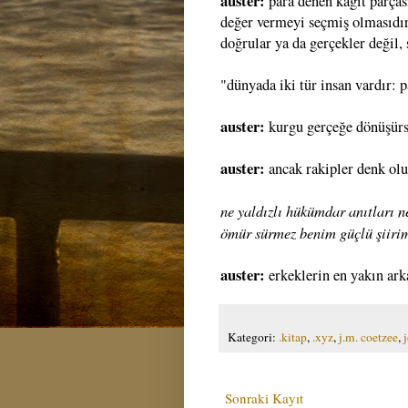
auster:
para denen kağıt parças
değer vermeyi seçmiş olmasıdır
doğrular ya da gerçekler değil, 
"dünyada iki tür insan vardır: pa
auster:
kurgu gerçeğe dönüşürs
auster:
ancak rakipler denk olu
ne yaldızlı hükümdar anıtları 
ömür sürmez benim güçlü şiiri
auster:
erkeklerin en yakın arka
Kategori:
.kitap
,
.xyz
,
j.m. coetzee
,
Sonraki Kayıt