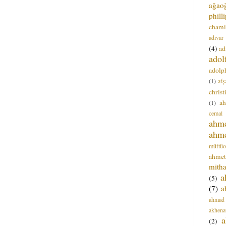
ağao
phill
chami
adıvar
(4)
ad
adol
adolph
(1)
afş
christ
a
(1)
cemal
ahm
ahm
müftüo
ahmet
mitha
a
(5)
(7)
a
ahmad
akhena
a
(2)