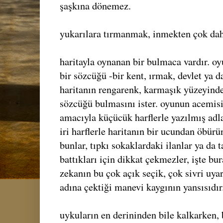
şaşkına dönemez.
yukarılara tırmanmak, inmekten çok dah
haritayla oynanan bir bulmaca vardır. o
bir sözcüğü -bir kent, ırmak, devlet ya d
haritanın rengarenk, karmaşık yüzeyinde
sözcüğü bulmasını ister. oyunun acemisi,
amacıyla küçücük harflerle yazılmış adla
iri harflerle haritanın bir ucundan öbürü
bunlar, tıpkı sokaklardaki ilanlar ya da 
battıkları için dikkat çekmezler, işte bur
zekanın bu çok açık seçik, çok sivri uy
adına çektiği manevi kaygının yansısıdır
uykuların en derininden bile kalkarken, 