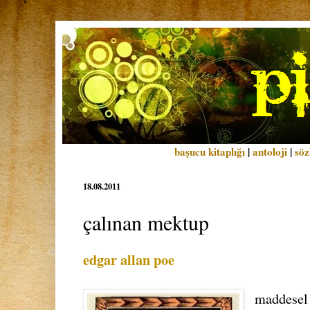
başucu kitaplığı
|
antoloji
|
söz
18.08.2011
çalınan mektup
edgar allan poe
maddesel