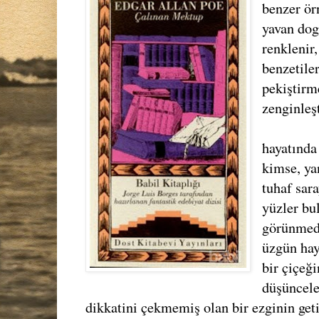
benzer ör
yavan dog
renklenir
benzetile
pekiştirm
zenginleş
hayatında
kimse, ya
tuhaf sar
yüzler bu
görünmed
üzgün hay
bir çiçeğ
düşüncele
dikkatini çekmemiş olan bir ezginin geti