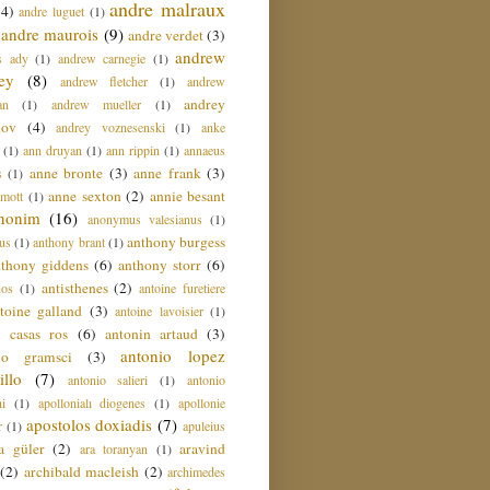
andre malraux
(4)
andre luguet
(1)
andre maurois
(9)
andre verdet
(3)
andrew
s ady
(1)
andrew carnegie
(1)
ey
(8)
andrew fletcher
(1)
andrew
andrey
an
(1)
andrew mueller
(1)
nov
(4)
andrey voznesenski
(1)
anke
(1)
ann druyan
(1)
ann rippin
(1)
annaeus
anne bronte
(3)
anne frank
(3)
s
(1)
anne sexton
(2)
annie besant
amott
(1)
nonim
(16)
anonymus valesianus
(1)
anthony burgess
us
(1)
anthony brant
(1)
nthony giddens
(6)
anthony storr
(6)
antisthenes
(2)
nos
(1)
antoine furetiere
toine galland
(3)
antoine lavoisier
(1)
i casas ros
(6)
antonin artaud
(3)
antonio lopez
io gramsci
(3)
llo
(7)
antonio salieri
(1)
antonio
hi
(1)
apollonialı diogenes
(1)
apollonie
apostolos doxiadis
(7)
r
(1)
apuleius
a güler
(2)
aravind
ara toranyan
(1)
(2)
archibald macleish
(2)
archimedes