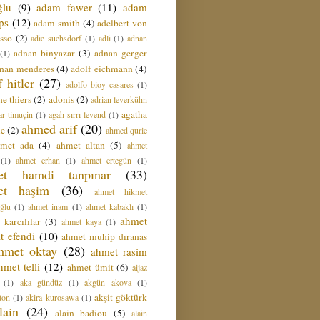
ğlu
(9)
adam fawer
(11)
adam
ips
(12)
adam smith
(4)
adelbert von
sso
(2)
adie suehsdorf
(1)
adli
(1)
adnan
adnan binyazar
(3)
adnan gerger
(1)
nan menderes
(4)
adolf eichmann
(4)
f hitler
(27)
adolfo bioy casares
(1)
e thiers
(2)
adonis
(2)
adrian leverkühn
agatha
ar timuçin
(1)
agah sırrı levend
(1)
ahmed arif
(20)
ie
(2)
ahmed qurie
hmet ada
(4)
ahmet altan
(5)
ahmet
(1)
ahmet erhan
(1)
ahmet ertegün
(1)
et hamdi tanpınar
(33)
et haşim
(36)
ahmet hikmet
ğlu
(1)
ahmet inam
(1)
ahmet kabaklı
(1)
ahmet
 karcılılar
(3)
ahmet kaya
(1)
t efendi
(10)
ahmet muhip dıranas
hmet oktay
(28)
ahmet rasim
hmet telli
(12)
ahmet ümit
(6)
aijaz
(1)
aka gündüz
(1)
akgün akova
(1)
akşit göktürk
ton
(1)
akira kurosawa
(1)
lain
(24)
alain badiou
(5)
alain