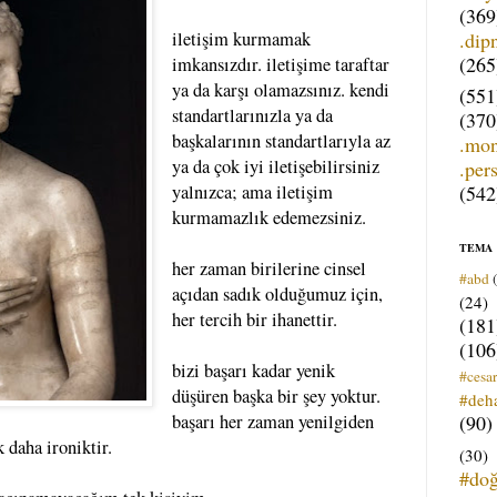
(369
.dip
iletişim kurmamak
(265
imkansızdır. iletişime taraftar
ya da karşı olamazsınız. kendi
(551
standartlarınızla ya da
(370
başkalarının standartlarıyla az
.mo
ya da çok iyi iletişebilirsiniz
.per
(542
yalnızca; ama iletişim
kurmamazlık edemezsiniz.
TEMA
her zaman birilerine cinsel
#abd
açıdan sadık olduğumuz için,
(24)
her tercih bir ihanettir.
(181
(106
bizi başarı kadar yenik
#cesar
düşüren başka bir şey yoktur.
#deh
(90)
başarı her zaman yenilgiden
k daha ironiktir.
(30)
#do