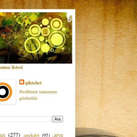
kuma listesi
piktobet
Profilimin tamamını
görüntüle
azı
(277)
.arya
.anekdot
(95)