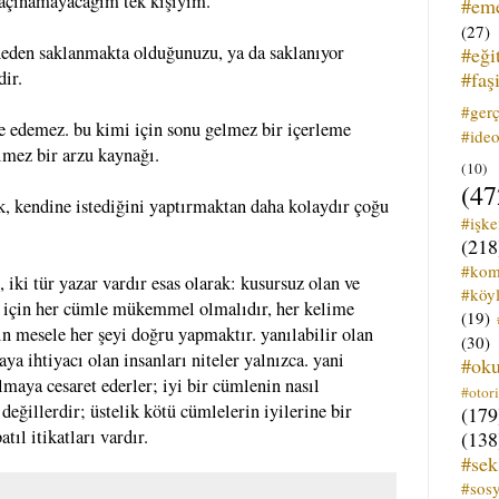
kaçınamayacağım tek kişiyim.
#em
(27)
 neden saklanmakta olduğunuzu, ya da saklanıyor
#eği
#faş
dir.
#ger
lde edemez. bu kimi için sonu gelmez bir içerleme
#ideo
lmez bir arzu kaynağı.
(10)
(47
k, kendine istediğini yaptırmaktan daha kolaydır çoğu
#işk
(218
#kom
i, iki tür yazar vardır esas olarak: kusursuz olan ve
#köyl
ar için her cümle mükemmel olmalıdır, her kelime
(19)
in mesele her şeyi doğru yapmaktır. yanılabilir olan
(30)
aya ihtiyacı olan insanları niteler yalnızca. yani
#ok
olmaya cesaret ederler; iyi bir cümlenin nasıl
#otori
eğillerdir; üstelik kötü cümlelerin iyilerine bir
(179
tıl itikatları vardır.
(138
#sek
#sos