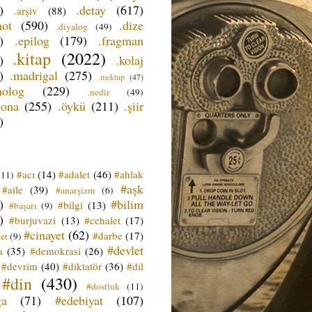
)
.detay
(617)
.arşiv
(88)
not
(590)
.dize
.diyalog
(49)
)
.epilog
(179)
.fragman
.kitap
(2022)
)
.kolaj
)
.madrigal
(275)
.mektup
(47)
nolog
(229)
.nedir
(49)
sona
(255)
.öykü
(211)
.şiir
)
#acı
(14)
#adalet
(46)
#ahlak
(11)
#aşk
#aile
(39)
#anarşizm
(6)
)
#bilim
#bilgi
(13)
#başarı
(9)
)
#burjuvazi
(13)
#cehalet
(17)
#cinayet
(62)
#darbe
(17)
et
(9)
#devlet
a
(35)
#demokrasi
(26)
#devrim
(40)
#diktatör
(36)
#dil
#din
(430)
#dostluk
(11)
ğa
(71)
#edebiyat
(107)