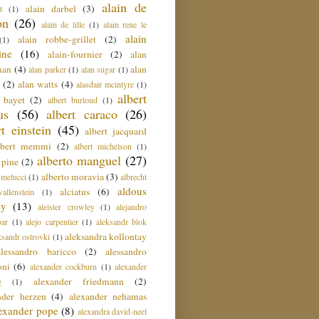
alain de
alain darbel
(3)
t
(1)
on
(26)
alain de lille
(1)
alain rene le
alain
alain robbe-grillet
(2)
(1)
ine
(16)
alain-fournier
(2)
alan
man
(4)
alan
alan parker
(1)
alan sugar
(1)
(2)
alan watts
(4)
alasdair mcintyre
(1)
albert
t bayet
(2)
albert burloud
(1)
us
(56)
albert caraco
(26)
rt einstein
(45)
albert jacquard
lbert memmi
(2)
albert michelson
(1)
alberto manguel
(27)
 pine
(2)
alberto moravia
(3)
 melucci
(1)
albrecht
aldous
alciatus
(6)
llenstein
(1)
ey
(13)
aleister crowley
(1)
alejandro
ar
(1)
alejo carpentier
(1)
aleksandr blok
aleksandra kollontay
ksandr ostrovki
(1)
alessandro baricco
(2)
alessandro
oni
(6)
alexander cockburn
(1)
alexander
alexander friedmann
(2)
g
(1)
nder herzen
(4)
alexander nehamas
lexander pope
(8)
alexandra david-neel