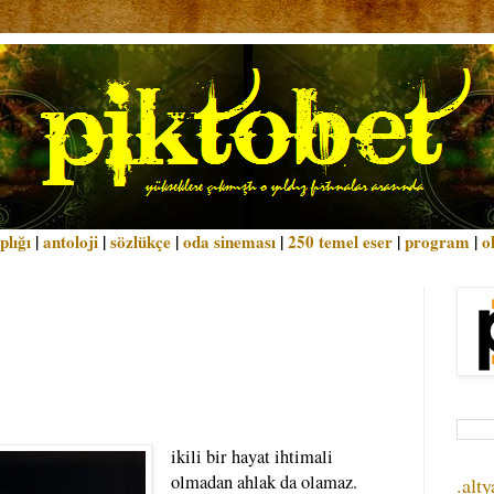
plığı
|
antoloji
|
sözlükçe
|
oda sineması
|
250 temel eser
|
program
|
o
ikili bir hayat ihtimali
olmadan ahlak da olamaz.
.alty