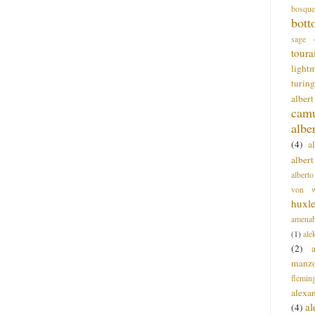
bosque
bott
sage
toura
light
turing
alber
cam
albe
(4)
a
albert
alberto
von wa
huxl
amenab
(1)
ale
(2)
manz
flemin
alexa
a
(4)