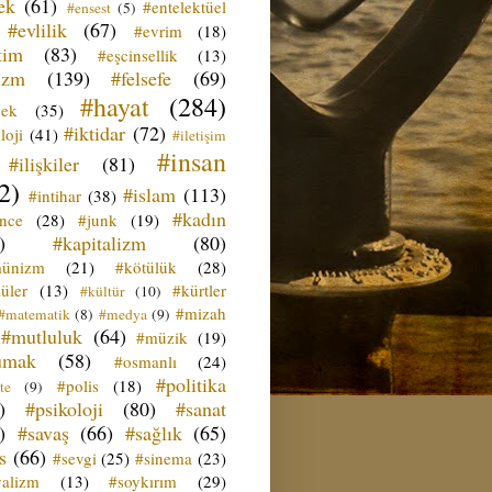
ek
(61)
#entelektüel
#ensest
(5)
#evlilik
(67)
#evrim
(18)
tim
(83)
#eşcinsellik
(13)
izm
(139)
#felsefe
(69)
#hayat
(284)
çek
(35)
#iktidar
(72)
loji
(41)
#iletişim
#insan
#ilişkiler
(81)
2)
#islam
(113)
#intihar
(38)
#kadın
ence
(28)
#junk
(19)
)
#kapitalizm
(80)
ünizm
(21)
#kötülük
(28)
üler
(13)
#kürtler
#kültür
(10)
#mizah
#matematik
(8)
#medya
(9)
#mutluluk
(64)
#müzik
(19)
umak
(58)
#osmanlı
(24)
#politika
#polis
(18)
te
(9)
)
#psikoloji
(80)
#sanat
)
#savaş
(66)
#sağlık
(65)
s
(66)
#sevgi
(25)
#sinema
(23)
yalizm
(13)
#soykırım
(29)