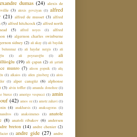
lexandre dumas
(24)
alexis de
alfred
ville
(3)
alexis govciyan
(1)
r
(21)
alfred de musset
(3)
alfred
n
(5)
alfred hitchcock
(2)
alfred north
head
(5)
alfred
alfred noyes
(1)
son
(4)
algernon charles swinburne
gernon sidney
(2)
ali akay
(1)
ali baydak
i bulunmaz
(1)
ali haydar nergis
(1)
ali
ali
ğlu
(1)
ali poyrazoğlu
(1)
üllüoğlu
(19)
ali çapan
(2)
ali şeriati
lice munro
(7)
alison gopnik
(1)
aliş
ğlu
(1)
alkaios
(1)
allen ginsberg
(1)
alois
alper canıgüz
(6)
alphonse
der
(1)
t
(3)
alvin toffler
(1)
amanda donohoe
(1)
amin
e bierce
(1)
amerigo vespucci
(1)
ouf
(42)
amos oz
(1)
amotz zahavi
(1)
 nin
(4)
anakharsis
(1)
anaksagoras
(1)
anatole
mandros
(1)
anaksimenes
(1)
e
(8)
anatoli ribakov
(6)
andersen
ndre breton
(14)
andre chenier
(2)
andre gide
(27)
andre
dacier
(1)