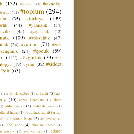
ih
(152)
#teknoloji
#tasavvuf
(3)
#toplum
(294)
#terapi
(11)
#türkiye
(199)
etim
(35)
rlık
(44)
#yalnızlık
(34)
tıcılık
(45)
#yayıncılık
(12)
zmak
(109)
#yoksulluk
(47)
#zaman
(71)
culuk
(24)
#zeka
#çocuk
(59)
#zenginlik
(24)
üm
(112)
#özgürlük
(79)
#ün
#şiddet
ütopya
(19)
#şehir
(32)
#şiir
(63)
a.l.
a. kadir
(5)
(1)
a. burak zeybek
(1)
edy
(10)
abbas kiarostami
(1)
abbas
abbe pierre
(5)
(1)
abdullah cevdet
(1)
abdülhak hamit tarhan
ffar el-hayati
(1)
dülhak şinasi hisar
(2)
abdülvahap el-
abe kobo
(4)
(1)
abraham lincoln
(1)
adalet
am maslow
(1)
aby warburg
(1)