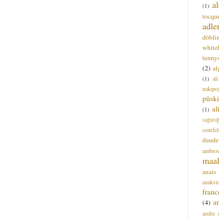
a
(1)
tocque
adle
döbli
white
tenny
(2)
al
(1)
al
nakıpo
püsk
a
(1)
sağıro
senefel
daude
ambros
maal
anais
anaksi
franc
a
(4)
andre 