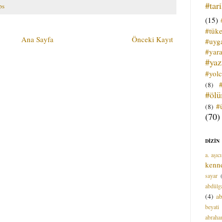
#tar
ps
(15)
#tük
Ana Sayfa
Önceki Kayıt
#uyga
#yara
#ya
#yol
(8)
#öl
#
(8)
(70)
DİZİN
a. aşıcı
kenn
sayar
abdülga
(4)
ab
beyati
abrah