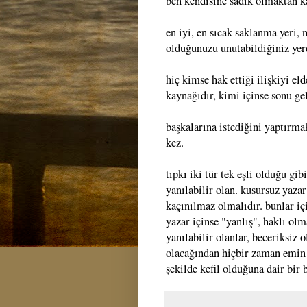
ben kendisine sadık olmaktan 
en iyi, en sıcak saklanma yeri,
olduğunuzu unutabildiğiniz yer
hiç kimse hak ettiği ilişkiyi e
kaynağıdır, kimi içinse sonu ge
başkalarına istediğini yaptırma
kez.
tıpkı iki tür tek eşli olduğu gib
yanılabilir olan. kusursuz yaz
kaçınılmaz olmalıdır. bunlar iç
yazar içinse "yanlış", haklı olm
yanılabilir olanlar, beceriksiz 
olacağından hiçbir zaman emin d
şekilde kefil olduğuna dair bir ba