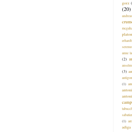
gorz
(20)
andrea
crum
mcgah
plato
erhardt
serenu
anne l
a
(2)
anselm
(3)
a
antigo
an
(1)
anton
anton
campi
tabucc
sabatie
ar
(1)
adiga