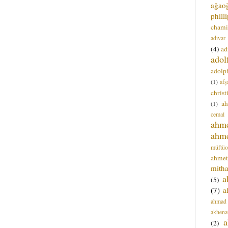
ağao
phill
chami
adıvar
(4)
ad
adol
adolph
(1)
afş
christ
a
(1)
cemal
ahm
ahm
müftüo
ahmet
mitha
a
(5)
(7)
a
ahmad
akhena
a
(2)