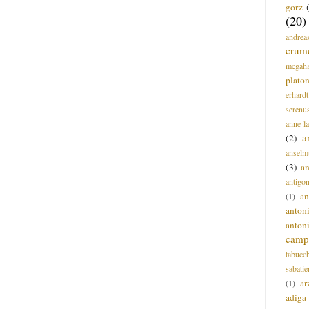
gorz
(20)
andrea
crum
mcgah
plato
erhardt
serenu
anne l
a
(2)
anselm
(3)
a
antigo
an
(1)
anton
anton
campi
tabucc
sabatie
ar
(1)
adiga