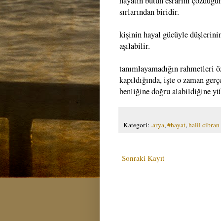
hayatın bütün esrarını çözdüğü
sırlarından biridir.
kişinin hayal gücüyle düşlerini
aşılabilir.
tanımlayamadığın rahmetleri öz
kapıldığında, işte o zaman gerç
benliğine doğru alabildiğine yü
Kategori:
.arya
,
#hayat
,
halil cibran
Sonraki Kayıt