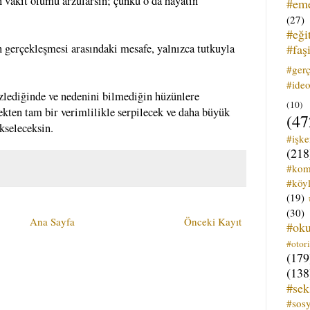
n vakit ölümü arzularsın; çünkü o da hayatın
#em
(27)
#eği
#faş
n gerçekleşmesi arasındaki mesafe, yalnızca tutkuyla
#ger
#ideo
lediğinde ve nedenini bilmediğin hüzünlere
(10)
ekten tam bir verimlilikle serpilecek ve daha büyük
(47
kseleceksin.
#işk
(218
#kom
#köyl
(19)
(30)
Ana Sayfa
Önceki Kayıt
#ok
#otori
(179
(138
#sek
#sos