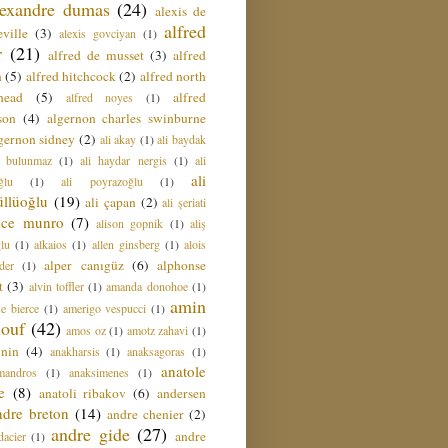
lexandre dumas
(24)
alexis de
alfred
ville
(3)
alexis govciyan
(1)
r
(21)
alfred de musset
(3)
alfred
n
(5)
alfred hitchcock
(2)
alfred north
head
(5)
alfred
alfred noyes
(1)
son
(4)
algernon charles swinburne
gernon sidney
(2)
ali akay
(1)
ali baydak
i bulunmaz
(1)
ali haydar nergis
(1)
ali
ali
ğlu
(1)
ali poyrazoğlu
(1)
üllüoğlu
(19)
ali çapan
(2)
ali şeriati
lice munro
(7)
alison gopnik
(1)
aliş
ğlu
(1)
alkaios
(1)
allen ginsberg
(1)
alois
alper canıgüz
(6)
alphonse
der
(1)
t
(3)
alvin toffler
(1)
amanda donohoe
(1)
amin
e bierce
(1)
amerigo vespucci
(1)
ouf
(42)
amos oz
(1)
amotz zahavi
(1)
 nin
(4)
anakharsis
(1)
anaksagoras
(1)
anatole
mandros
(1)
anaksimenes
(1)
e
(8)
anatoli ribakov
(6)
andersen
ndre breton
(14)
andre chenier
(2)
andre gide
(27)
andre
dacier
(1)