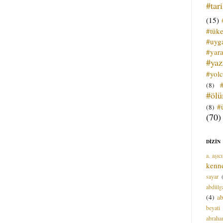
#tar
(15)
#tük
#uyga
#yara
#ya
#yol
(8)
#öl
#
(8)
(70)
DİZİN
a. aşıcı
kenn
sayar
abdülga
(4)
ab
beyati
abrah