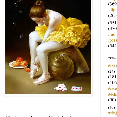
(369
.dip
(265
(551
(370
.mo
.per
(542
TEMA
#abd
(24)
(181
(106
#cesar
#deh
(90)
(30)
#do