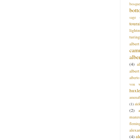
bosque
bott
sage
toura
light
turing
alber
cam
albe
(4)
a
albert
alberto
von wa
huxl
amenab
(1)
ale
(2)
manz
flemin
alexa
a
(4)