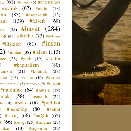
ek
(61)
#entelektüel
#ensest
(5)
#evlilik
(67)
#evrim
(18)
tim
(83)
#eşcinsellik
(13)
izm
(139)
#felsefe
(69)
#hayat
(284)
çek
(35)
#iktidar
(72)
loji
(41)
#iletişim
#insan
#ilişkiler
(81)
2)
#islam
(113)
#intihar
(38)
#kadın
ence
(28)
#junk
(19)
)
#kapitalizm
(80)
ünizm
(21)
#kötülük
(28)
üler
(13)
#kürtler
#kültür
(10)
#mizah
#matematik
(8)
#medya
(9)
#mutluluk
(64)
#müzik
(19)
umak
(58)
#osmanlı
(24)
#politika
#polis
(18)
te
(9)
)
#psikoloji
(80)
#sanat
)
#savaş
(66)
#sağlık
(65)
s
(66)
#sevgi
(25)
#sinema
(23)
yalizm
(13)
#soykırım
(29)