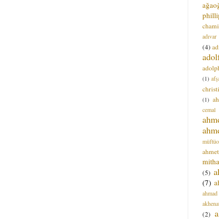
ağao
phill
chami
adıvar
(4)
ad
adol
adolph
(1)
afş
christ
a
(1)
cemal
ahm
ahm
müftüo
ahmet
mitha
a
(5)
(7)
a
ahmad
akhena
a
(2)