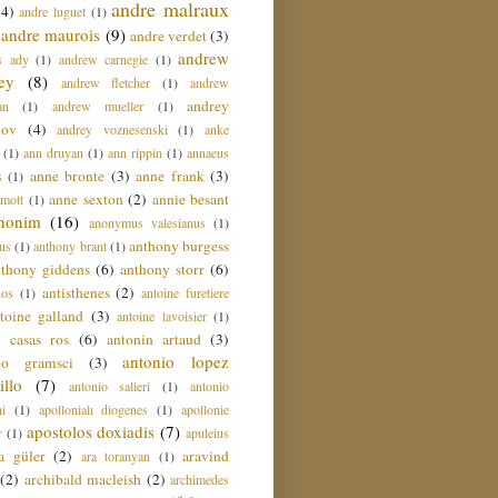
andre malraux
(4)
andre luguet
(1)
andre maurois
(9)
andre verdet
(3)
andrew
s ady
(1)
andrew carnegie
(1)
ey
(8)
andrew fletcher
(1)
andrew
andrey
an
(1)
andrew mueller
(1)
nov
(4)
andrey voznesenski
(1)
anke
(1)
ann druyan
(1)
ann rippin
(1)
annaeus
anne bronte
(3)
anne frank
(3)
s
(1)
anne sexton
(2)
annie besant
amott
(1)
nonim
(16)
anonymus valesianus
(1)
anthony burgess
us
(1)
anthony brant
(1)
nthony giddens
(6)
anthony storr
(6)
antisthenes
(2)
nos
(1)
antoine furetiere
toine galland
(3)
antoine lavoisier
(1)
i casas ros
(6)
antonin artaud
(3)
antonio lopez
io gramsci
(3)
llo
(7)
antonio salieri
(1)
antonio
hi
(1)
apollonialı diogenes
(1)
apollonie
apostolos doxiadis
(7)
r
(1)
apuleius
a güler
(2)
aravind
ara toranyan
(1)
(2)
archibald macleish
(2)
archimedes