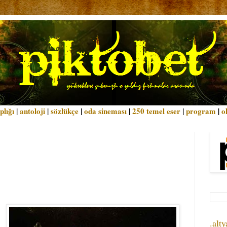
plığı
|
antoloji
|
sözlükçe
|
oda sineması
|
250 temel eser
|
program
|
o
.alty