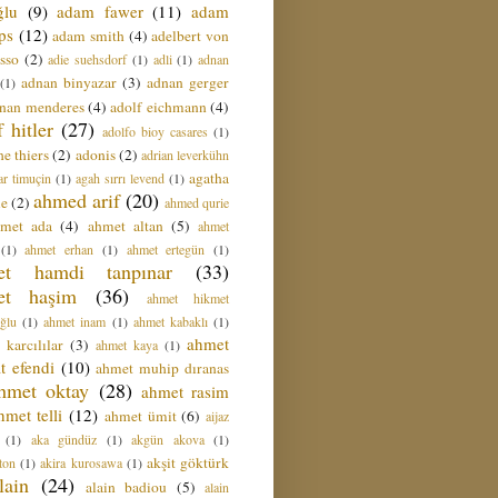
ğlu
(9)
adam fawer
(11)
adam
ips
(12)
adam smith
(4)
adelbert von
sso
(2)
adie suehsdorf
(1)
adli
(1)
adnan
adnan binyazar
(3)
adnan gerger
(1)
nan menderes
(4)
adolf eichmann
(4)
f hitler
(27)
adolfo bioy casares
(1)
e thiers
(2)
adonis
(2)
adrian leverkühn
agatha
ar timuçin
(1)
agah sırrı levend
(1)
ahmed arif
(20)
ie
(2)
ahmed qurie
hmet ada
(4)
ahmet altan
(5)
ahmet
(1)
ahmet erhan
(1)
ahmet ertegün
(1)
et hamdi tanpınar
(33)
et haşim
(36)
ahmet hikmet
ğlu
(1)
ahmet inam
(1)
ahmet kabaklı
(1)
ahmet
 karcılılar
(3)
ahmet kaya
(1)
t efendi
(10)
ahmet muhip dıranas
hmet oktay
(28)
ahmet rasim
hmet telli
(12)
ahmet ümit
(6)
aijaz
(1)
aka gündüz
(1)
akgün akova
(1)
akşit göktürk
ton
(1)
akira kurosawa
(1)
lain
(24)
alain badiou
(5)
alain