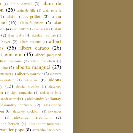
alain de
alain darbel
(3)
t
(1)
on
(26)
alain de lille
(1)
alain rene le
alain
alain robbe-grillet
(2)
(1)
ine
(16)
alain-fournier
(2)
alan
man
(4)
alan
alan parker
(1)
alan sugar
(1)
(2)
alan watts
(4)
alasdair mcintyre
(1)
albert
t bayet
(2)
albert burloud
(1)
us
(56)
albert caraco
(26)
rt einstein
(45)
albert jacquard
lbert memmi
(2)
albert michelson
(1)
alberto manguel
(27)
 pine
(2)
alberto moravia
(3)
 melucci
(1)
albrecht
aldous
alciatus
(6)
llenstein
(1)
ey
(13)
aleister crowley
(1)
alejandro
ar
(1)
alejo carpentier
(1)
aleksandr blok
aleksandra kollontay
ksandr ostrovki
(1)
alessandro baricco
(2)
alessandro
oni
(6)
alexander cockburn
(1)
alexander
alexander friedmann
(2)
g
(1)
nder herzen
(4)
alexander nehamas
lexander pope
(8)
alexandra david-neel