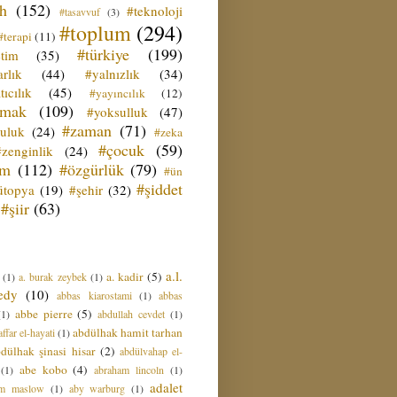
ih
(152)
#teknoloji
#tasavvuf
(3)
#toplum
(294)
#terapi
(11)
#türkiye
(199)
etim
(35)
rlık
(44)
#yalnızlık
(34)
tıcılık
(45)
#yayıncılık
(12)
zmak
(109)
#yoksulluk
(47)
#zaman
(71)
culuk
(24)
#zeka
#çocuk
(59)
#zenginlik
(24)
üm
(112)
#özgürlük
(79)
#ün
#şiddet
ütopya
(19)
#şehir
(32)
#şiir
(63)
a.l.
a. kadir
(5)
(1)
a. burak zeybek
(1)
edy
(10)
abbas kiarostami
(1)
abbas
abbe pierre
(5)
(1)
abdullah cevdet
(1)
abdülhak hamit tarhan
ffar el-hayati
(1)
dülhak şinasi hisar
(2)
abdülvahap el-
abe kobo
(4)
(1)
abraham lincoln
(1)
adalet
am maslow
(1)
aby warburg
(1)