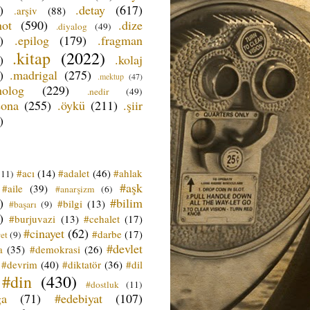
)
.detay
(617)
.arşiv
(88)
not
(590)
.dize
.diyalog
(49)
)
.epilog
(179)
.fragman
.kitap
(2022)
)
.kolaj
)
.madrigal
(275)
.mektup
(47)
nolog
(229)
.nedir
(49)
sona
(255)
.öykü
(211)
.şiir
)
#acı
(14)
#adalet
(46)
#ahlak
(11)
#aşk
#aile
(39)
#anarşizm
(6)
)
#bilim
#bilgi
(13)
#başarı
(9)
)
#burjuvazi
(13)
#cehalet
(17)
#cinayet
(62)
#darbe
(17)
et
(9)
#devlet
a
(35)
#demokrasi
(26)
#devrim
(40)
#diktatör
(36)
#dil
#din
(430)
#dostluk
(11)
ğa
(71)
#edebiyat
(107)