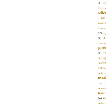
a
(1)
tocque
adle
döbli
white
tenny
(2)
al
(1)
al
nakıpo
püsk
a
(1)
sağıro
senefel
daude
ambros
maal
anais
anaksi
franc
a
(4)
andre 