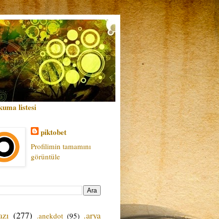
kuma listesi
piktobet
Profilimin tamamını
görüntüle
azı
(277)
.arya
.anekdot
(95)