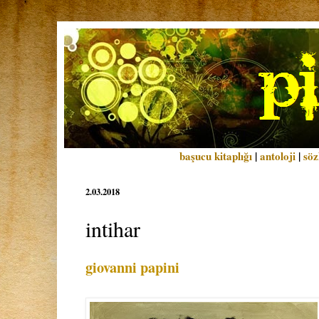
başucu kitaplığı
|
antoloji
|
söz
2.03.2018
intihar
giovanni papini