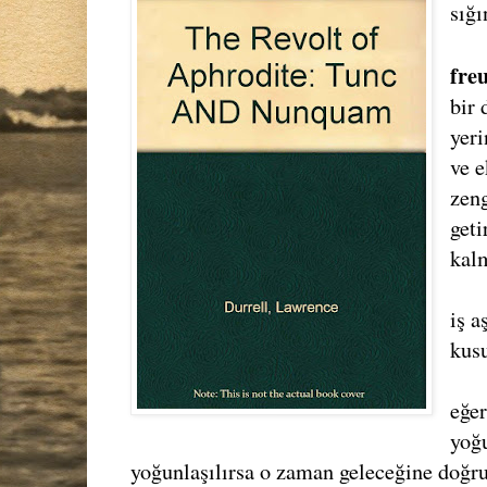
sığı
fre
bir 
yer
ve e
zen
get
kalm
iş a
kus
eğer
yoğu
yoğunlaşılırsa o zaman geleceğine doğru 