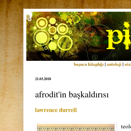
başucu kitaplığı
|
antoloji
|
söz
21.03.2018
afrodit'in başkaldırısı
lawrence durrell
teol