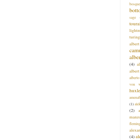
bosque
bott
sage
toura
light
turing
alber
cam
albe
(4)
a
albert
alberto
von wa
huxl
amenab
(1)
ale
(2)
manz
flemin
alexa
a
(4)