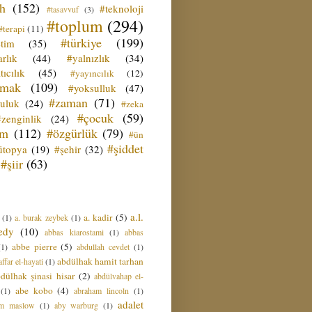
ih
(152)
#teknoloji
#tasavvuf
(3)
#toplum
(294)
#terapi
(11)
#türkiye
(199)
etim
(35)
rlık
(44)
#yalnızlık
(34)
tıcılık
(45)
#yayıncılık
(12)
zmak
(109)
#yoksulluk
(47)
#zaman
(71)
culuk
(24)
#zeka
#çocuk
(59)
#zenginlik
(24)
üm
(112)
#özgürlük
(79)
#ün
#şiddet
ütopya
(19)
#şehir
(32)
#şiir
(63)
a.l.
a. kadir
(5)
(1)
a. burak zeybek
(1)
edy
(10)
abbas kiarostami
(1)
abbas
abbe pierre
(5)
(1)
abdullah cevdet
(1)
abdülhak hamit tarhan
ffar el-hayati
(1)
dülhak şinasi hisar
(2)
abdülvahap el-
abe kobo
(4)
(1)
abraham lincoln
(1)
adalet
am maslow
(1)
aby warburg
(1)