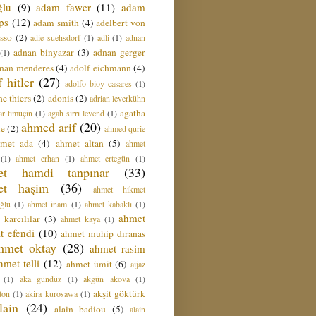
ğlu
(9)
adam fawer
(11)
adam
ips
(12)
adam smith
(4)
adelbert von
sso
(2)
adie suehsdorf
(1)
adli
(1)
adnan
adnan binyazar
(3)
adnan gerger
(1)
nan menderes
(4)
adolf eichmann
(4)
f hitler
(27)
adolfo bioy casares
(1)
e thiers
(2)
adonis
(2)
adrian leverkühn
agatha
ar timuçin
(1)
agah sırrı levend
(1)
ahmed arif
(20)
ie
(2)
ahmed qurie
hmet ada
(4)
ahmet altan
(5)
ahmet
(1)
ahmet erhan
(1)
ahmet ertegün
(1)
et hamdi tanpınar
(33)
et haşim
(36)
ahmet hikmet
ğlu
(1)
ahmet inam
(1)
ahmet kabaklı
(1)
ahmet
 karcılılar
(3)
ahmet kaya
(1)
t efendi
(10)
ahmet muhip dıranas
hmet oktay
(28)
ahmet rasim
hmet telli
(12)
ahmet ümit
(6)
aijaz
(1)
aka gündüz
(1)
akgün akova
(1)
akşit göktürk
ton
(1)
akira kurosawa
(1)
lain
(24)
alain badiou
(5)
alain