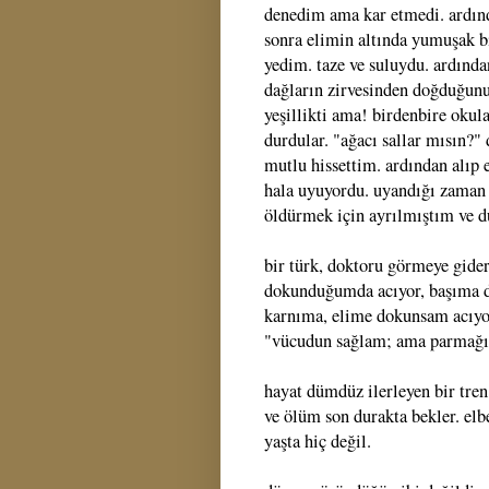
denedim ama kar etmedi. ardın
sonra elimin altında yumuşak bir 
yedim. taze ve suluydu. ardında
dağların zirvesinden doğduğunu
yeşillikti ama! birdenbire okul
durdular. "ağacı sallar mısın?" 
mutlu hissettim. ardından alıp
hala uyuyordu. uyandığı zaman d
öldürmek için ayrılmıştım ve du
bir türk, doktoru görmeye gide
dokunduğumda acıyor, başıma d
karnıma, elime dokunsam acıyor
"vücudun sağlam; ama parmağı
hayat dümdüz ilerleyen bir tren
ve ölüm son durakta bekler. elb
yaşta hiç değil.