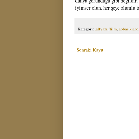
dünya göründüğü gibi değildir. 
iyimser olun. her şeye olumlu t
Kategori:
.altyazı
,
'film
,
abbas kiaro
Sonraki Kayıt