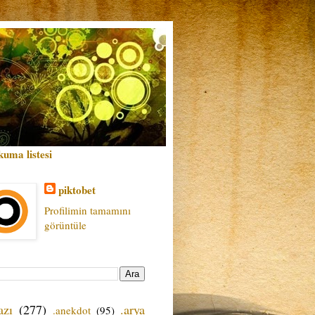
kuma listesi
piktobet
Profilimin tamamını
görüntüle
azı
(277)
.arya
.anekdot
(95)