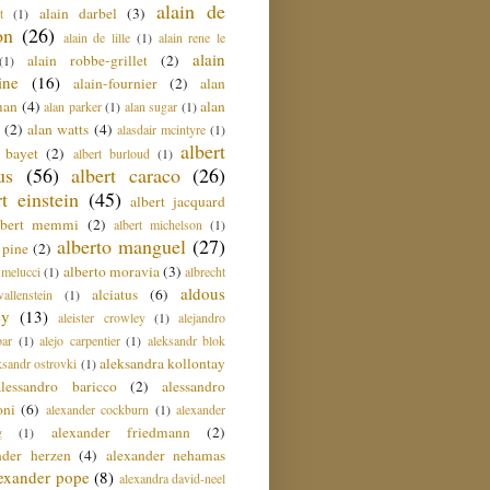
alain de
alain darbel
(3)
t
(1)
on
(26)
alain de lille
(1)
alain rene le
alain
alain robbe-grillet
(2)
(1)
ine
(16)
alain-fournier
(2)
alan
man
(4)
alan
alan parker
(1)
alan sugar
(1)
(2)
alan watts
(4)
alasdair mcintyre
(1)
albert
t bayet
(2)
albert burloud
(1)
us
(56)
albert caraco
(26)
rt einstein
(45)
albert jacquard
lbert memmi
(2)
albert michelson
(1)
alberto manguel
(27)
 pine
(2)
alberto moravia
(3)
 melucci
(1)
albrecht
aldous
alciatus
(6)
llenstein
(1)
ey
(13)
aleister crowley
(1)
alejandro
ar
(1)
alejo carpentier
(1)
aleksandr blok
aleksandra kollontay
ksandr ostrovki
(1)
alessandro baricco
(2)
alessandro
oni
(6)
alexander cockburn
(1)
alexander
alexander friedmann
(2)
g
(1)
nder herzen
(4)
alexander nehamas
lexander pope
(8)
alexandra david-neel