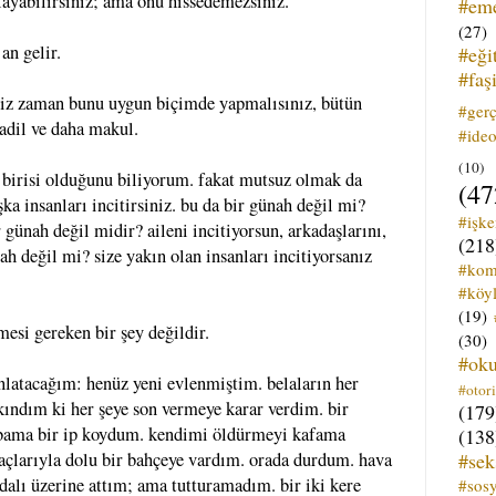
layabilirsiniz; ama onu hissedemezsiniz.
#em
(27)
an gelir.
#eği
#faş
niz zaman bunu uygun biçimde yapmalısınız, bütün
#ger
 adil ve daha makul.
#ideo
(10)
 birisi olduğunu biliyorum. fakat mutsuz olmak da
(47
a insanları incitirsiniz. bu da bir günah değil mi?
#işk
r günah değil midir? aileni incitiyorsun, arkadaşlarını,
(218
ah değil mi? size yakın olan insanları incitiyorsanız
#kom
#köyl
(19)
esi gereken bir şey değildir.
(30)
#ok
nlatacağım: henüz yeni evlenmiştim. belaların her
#otori
kkındım ki her şeye son vermeye karar verdim. bir
(179
bama bir ip koydum. kendimi öldürmeyi kafama
(138
#sek
çlarıyla dolu bir bahçeye vardım. orada durdum. hava
 dalı üzerine attım; ama tutturamadım. bir iki kere
#sos