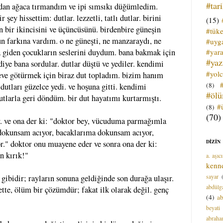
#tar
dan ağaca tırmandım ve ipi sımsıkı düğümledim.
şey hissettim: dutlar. lezzetli, tatlı dutlar. birini
(15)
n bir ikincisini ve üçüncüsünü. birdenbire güneşin
#tük
n farkına vardım. o ne güneşti, ne manzaraydı, ne
#uyga
#yara
a giden çocukların seslerini duydum. bana bakmak için
#ya
diye bana sordular. dutlar düştü ve yediler. kendimi
#yol
 eve götürmek için biraz dut topladım. bizim hanım
(8)
utları güzelce yedi. ve hoşuna gitti. kendimi
#öl
tlarla geri döndüm. bir dut hayatımı kurtarmıştı.
#
(8)
(70)
r. ve ona der ki: "doktor bey, vücuduma parmağımla
okunsam acıyor, bacaklarıma dokunsam acıyor,
DİZİN
." doktor onu muayene eder ve sonra ona der ki:
n kırık!"
a. aşıcı
kenn
sayar
 gibidir; rayların sonuna geldiğinde son durağa ulaşır.
abdülga
ette, ölüm bir çözümdür; fakat ilk olarak değil. genç
(4)
ab
beyati
abrah