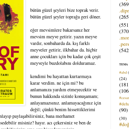
(369
.dip
bütün güzel şeyleri bize toprak verir.
(265
bütün güzel şeyler toprağa geri döner.
(551
eğer mevsimlere bakarsanız her
(370
mevsim meyve getirir. yazın meyve
.mo
vardır, sonbaharda da. kış farklı
.per
(542
meyveler getirir, ilkbahar da. hiçbir
anne çocukları için bu kadar çok çeşit
meyveyle buzdolabını dolduramaz.
TEMA
#abd
kendimi bu hayattan kurtarmaya
(24)
karar verdim. ne için mi? bu
(181
anlamanıza yardım etmeyecektir ve
(106
bunun hakkında sizinle konuşamam;
#cesar
anlayamazsınız. anlamayacağınız için
#deh
(90)
değil; çünkü benim hissettiklerimi
nlayıp paylaşabilirsiniz, bana merhamet
(30)
sedebilir misiniz? hayır. acı çekersiniz ve ben de
#do