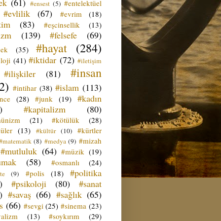
ek
(61)
#entelektüel
#ensest
(5)
#evlilik
(67)
#evrim
(18)
tim
(83)
#eşcinsellik
(13)
izm
(139)
#felsefe
(69)
#hayat
(284)
çek
(35)
#iktidar
(72)
loji
(41)
#iletişim
#insan
#ilişkiler
(81)
2)
#islam
(113)
#intihar
(38)
#kadın
ence
(28)
#junk
(19)
)
#kapitalizm
(80)
ünizm
(21)
#kötülük
(28)
üler
(13)
#kürtler
#kültür
(10)
#mizah
#matematik
(8)
#medya
(9)
#mutluluk
(64)
#müzik
(19)
umak
(58)
#osmanlı
(24)
#politika
#polis
(18)
te
(9)
)
#psikoloji
(80)
#sanat
)
#savaş
(66)
#sağlık
(65)
s
(66)
#sevgi
(25)
#sinema
(23)
yalizm
(13)
#soykırım
(29)