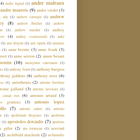
andre malraux
(4)
andre luguet
(1)
andre maurois
(9)
andre verdet
(3)
andrew
s ady
(1)
andrew carnegie
(1)
ey
(8)
andrew fletcher
(1)
andrew
andrey
an
(1)
andrew mueller
(1)
nov
(4)
andrey voznesenski
(1)
anke
(1)
ann druyan
(1)
ann rippin
(1)
annaeus
anne bronte
(3)
anne frank
(3)
s
(1)
anne sexton
(2)
annie besant
amott
(1)
nonim
(16)
anonymus valesianus
(1)
anthony burgess
us
(1)
anthony brant
(1)
nthony giddens
(6)
anthony storr
(6)
antisthenes
(2)
nos
(1)
antoine furetiere
toine galland
(3)
antoine lavoisier
(1)
i casas ros
(6)
antonin artaud
(3)
antonio lopez
io gramsci
(3)
llo
(7)
antonio salieri
(1)
antonio
hi
(1)
apollonialı diogenes
(1)
apollonie
apostolos doxiadis
(7)
r
(1)
apuleius
a güler
(2)
aravind
ara toranyan
(1)
(2)
archibald macleish
(2)
archimedes