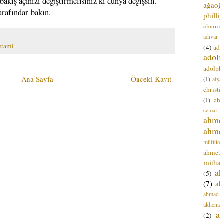
bakış açınızı değiştirmelisiniz ki dünya değişsin.
ağao
arafından bakın.
phill
chami
adıvar
stami
(4)
ad
adol
adolph
Ana Sayfa
Önceki Kayıt
(1)
afş
christ
a
(1)
cemal
ahm
ahm
müftüo
ahmet
mitha
a
(5)
(7)
a
ahmad
akhena
a
(2)