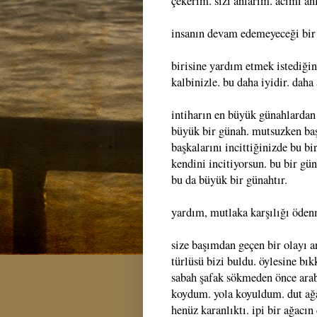
çekerim. sizi anlarım. acımı an
insanın devam edemeyeceği bir 
birisine yardım etmek istediği
kalbinizle. bu daha iyidir. daha
intiharın en büyük günahlardan
büyük bir günah. mutsuzken başk
başkalarını incittiğinizde bu bi
kendini incitiyorsun. bu bir gün
bu da büyük bir günahtır.
yardım, mutlaka karşılığı ödenm
size başımdan geçen bir olayı a
türlüsü bizi buldu. öylesine bı
sabah şafak sökmeden önce ara
koydum. yola koyuldum. dut ağa
henüz karanlıktı. ipi bir ağacın