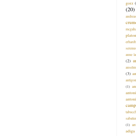
gorz
(20)
andrea
crum
mcgah
plato
erhardt
serenu
anne l
a
(2)
anselm
(3)
a
antigo
an
(1)
anton
anton
campi
tabucc
sabatie
ar
(1)
adiga