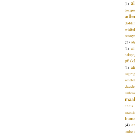
a
(1)
tocque
adle
döbli
white
tenny
(2)
al
(1)
al
nakıpo
püsk
a
(1)
sağıro
senefel
daude
ambros
maal
anais
anaksi
franc
a
(4)
andre 