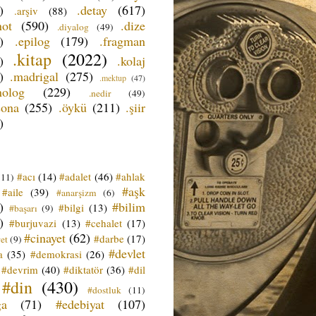
)
.detay
(617)
.arşiv
(88)
not
(590)
.dize
.diyalog
(49)
)
.epilog
(179)
.fragman
.kitap
(2022)
)
.kolaj
)
.madrigal
(275)
.mektup
(47)
nolog
(229)
.nedir
(49)
sona
(255)
.öykü
(211)
.şiir
)
#acı
(14)
#adalet
(46)
#ahlak
(11)
#aşk
#aile
(39)
#anarşizm
(6)
)
#bilim
#bilgi
(13)
#başarı
(9)
)
#burjuvazi
(13)
#cehalet
(17)
#cinayet
(62)
#darbe
(17)
et
(9)
#devlet
a
(35)
#demokrasi
(26)
#devrim
(40)
#diktatör
(36)
#dil
#din
(430)
#dostluk
(11)
ğa
(71)
#edebiyat
(107)