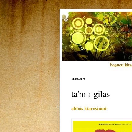
başucu kita
21.09.2009
ta'm-ı gilas
abbas kiarostami