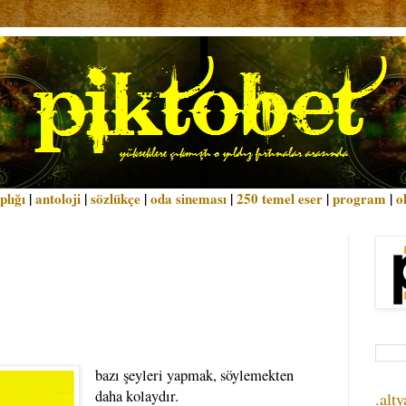
plığı
|
antoloji
|
sözlükçe
|
oda sineması
|
250 temel eser
|
program
|
o
bazı şeyleri yapmak, söylemekten
daha kolaydır.
.alty