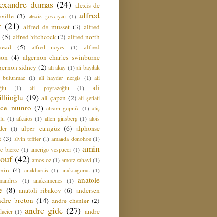
lexandre dumas
(24)
alexis de
alfred
ville
(3)
alexis govciyan
(1)
r
(21)
alfred de musset
(3)
alfred
n
(5)
alfred hitchcock
(2)
alfred north
head
(5)
alfred
alfred noyes
(1)
son
(4)
algernon charles swinburne
gernon sidney
(2)
ali akay
(1)
ali baydak
i bulunmaz
(1)
ali haydar nergis
(1)
ali
ali
ğlu
(1)
ali poyrazoğlu
(1)
üllüoğlu
(19)
ali çapan
(2)
ali şeriati
lice munro
(7)
alison gopnik
(1)
aliş
ğlu
(1)
alkaios
(1)
allen ginsberg
(1)
alois
alper canıgüz
(6)
alphonse
der
(1)
t
(3)
alvin toffler
(1)
amanda donohoe
(1)
amin
e bierce
(1)
amerigo vespucci
(1)
ouf
(42)
amos oz
(1)
amotz zahavi
(1)
 nin
(4)
anakharsis
(1)
anaksagoras
(1)
anatole
mandros
(1)
anaksimenes
(1)
e
(8)
anatoli ribakov
(6)
andersen
ndre breton
(14)
andre chenier
(2)
andre gide
(27)
andre
dacier
(1)