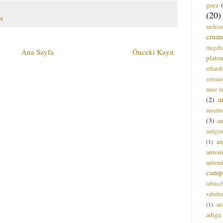
gorz
(20)
et
andrea
crum
mcgah
Ana Sayfa
Önceki Kayıt
plato
erhardt
serenu
anne l
a
(2)
anselm
(3)
a
antigo
an
(1)
anton
anton
campi
tabucc
sabatie
ar
(1)
adiga