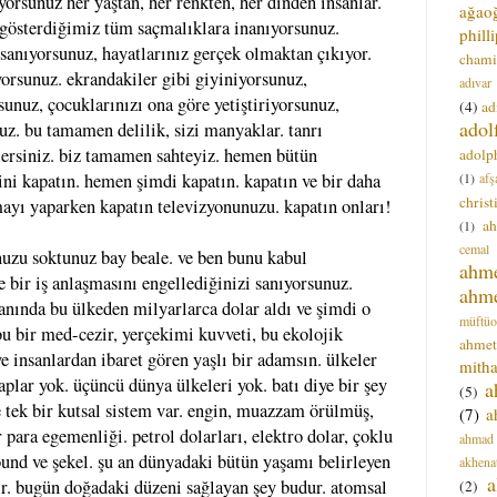
yorsunuz her yaştan, her renkten, her dinden insanlar.
ağao
a gösterdiğimiz tüm saçmalıklara inanıyorsunuz.
phill
sanıyorsunuz, hayatlarınız gerçek olmaktan çıkıyor.
chami
yorsunuz. ekrandakiler gibi giyiniyorsunuz,
adıvar
sunuz, çocuklarınızı ona göre yetiştiriyorsunuz,
(4)
ad
adol
z. bu tamamen delilik, sizi manyaklar. tanrı
zlersiniz. biz tamamen sahteyiz. hemen bütün
adolph
(1)
afş
sini kapatın. hemen şimdi kapatın. kapatın ve bir daha
christ
yı yaparken kapatın televizyonunuzu. kapatın onları!
a
(1)
cemal
uzu soktunuz bay beale. ve ben bunu kabul
ahm
 bir iş anlaşmasını engellediğinizi sanıyorsunuz.
ahm
anında bu ülkeden milyarlarca dolar aldı ve şimdi o
müftüo
bu bir med-cezir, yerçekimi kuvveti, bu ekolojik
ahmet
e insanlardan ibaret gören yaşlı bir adamsın. ülkeler
mitha
raplar yok. üçüncü dünya ülkeleri yok. batı diye bir şey
a
(5)
 tek bir kutsal sistem var. engin, muazzam örülmüş,
(7)
a
r para egemenliği. petrol dolarları, elektro dolar, çoklu
ahmad
pound ve şekel. şu an dünyadaki bütün yaşamı belirleyen
akhena
a
dir. bugün doğadaki düzeni sağlayan şey budur. atomsal
(2)