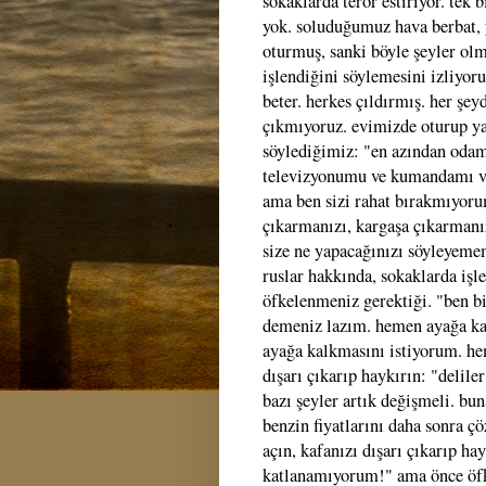
sokaklarda terör estiriyor. tek 
yok. soluduğumuz hava berbat, 
oturmuş, sanki böyle şeyler olm
işlendiğini söylemesini izliyoru
beter. herkes çıldırmış. her şeyd
çıkmıyoruz. evimizde oturup ya
söylediğimiz: "en azından odam
televizyonumu ve kumandamı ver
ama ben sizi rahat bırakmıyoru
çıkarmanızı, kargaşa çıkarmanı
size ne yapacağınızı söyleyeme
ruslar hakkında, sokaklarda işl
öfkelenmeniz gerektiği. "ben bi
demeniz lazım. hemen ayağa kal
ayağa kalkmasını istiyorum. he
dışarı çıkarıp haykırın: "delil
bazı şeyler artık değişmeli. bu
benzin fiyatlarını daha sonra ç
açın, kafanızı dışarı çıkarıp ha
katlanamıyorum!" ama önce öfke