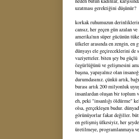
neden bütün kadınlar, karşısın
uzatması gerektiğini düşünür?
korkak ruhumuzun derinlikleri
cansız, her geçen gün azalan ve
amerika'nın süper gücünün tük
ülkeler arasında en zengin, en
dünyayı ele geçireceklerini d
vaziyetteler. biten şey bu güçl
özgürlüğünü ve gelişmesini amaç
başına, yapayalnız olan insanoğ
durumdasınız. çünkü artık, bağı
burası artık 200 milyonluk uy
insanlardan oluşan bir toplum ve
eh, peki "insanlığı öldürme" kel
olsa, gerçekleşen budur. dünyad
görünüyorlar fakat değiller. bü
en gelişmiş ülkesiyiz, her şeyd
üretilmeye, programlanmaya ve