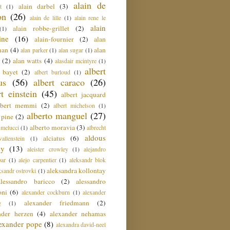
alain de
alain darbel
(3)
t
(1)
on
(26)
alain de lille
(1)
alain rene le
alain
alain robbe-grillet
(2)
(1)
ine
(16)
alain-fournier
(2)
alan
man
(4)
alan
alan parker
(1)
alan sugar
(1)
(2)
alan watts
(4)
alasdair mcintyre
(1)
albert
t bayet
(2)
albert burloud
(1)
us
(56)
albert caraco
(26)
rt einstein
(45)
albert jacquard
lbert memmi
(2)
albert michelson
(1)
alberto manguel
(27)
 pine
(2)
alberto moravia
(3)
 melucci
(1)
albrecht
aldous
alciatus
(6)
llenstein
(1)
ey
(13)
aleister crowley
(1)
alejandro
ar
(1)
alejo carpentier
(1)
aleksandr blok
aleksandra kollontay
ksandr ostrovki
(1)
alessandro baricco
(2)
alessandro
oni
(6)
alexander cockburn
(1)
alexander
alexander friedmann
(2)
g
(1)
nder herzen
(4)
alexander nehamas
lexander pope
(8)
alexandra david-neel