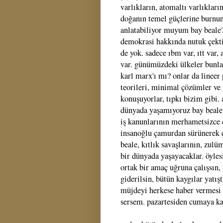
varlıkların, atomaltı varlıkları
doğanın temel güçlerine burnun
anlatabiliyor muyum bay beale?
demokrasi hakkında nutuk çektin
de yok. sadece ıbm var, ıtt var,
var. günümüzdeki ülkeler bunla
karl marx'ı mı? onlar da lineer
teorileri, minimal çözümler ve
konuşuyorlar, tıpkı bizim gibi.
dünyada yaşamıyoruz bay beale.
iş kanunlarının merhametsizce 
insanoğlu çamurdan sürünerek ç
beale, kıtlık savaşlarının, zul
bir dünyada yaşayacaklar. öyles
ortak bir amaç uğruna çalışsın, 
giderilsin, bütün kaygılar yatış
müjdeyi herkese haber vermesi i
sersem. pazartesiden cumaya kad