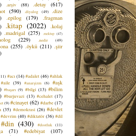
)
.detay
(617)
.arşiv
(88)
not
(590)
.dize
.diyalog
(49)
)
.epilog
(179)
.fragman
.kitap
(2022)
)
.kolaj
)
.madrigal
(275)
.mektup
(47)
nolog
(229)
.nedir
(49)
sona
(255)
.öykü
(211)
.şiir
)
#acı
(14)
#adalet
(46)
#ahlak
(11)
#aşk
#aile
(39)
#anarşizm
(6)
)
#bilim
#bilgi
(13)
#başarı
(9)
)
#burjuvazi
(13)
#cehalet
(17)
#cinayet
(62)
#darbe
(17)
et
(9)
#devlet
a
(35)
#demokrasi
(26)
#devrim
(40)
#diktatör
(36)
#dil
#din
(430)
#dostluk
(11)
ğa
(71)
#edebiyat
(107)