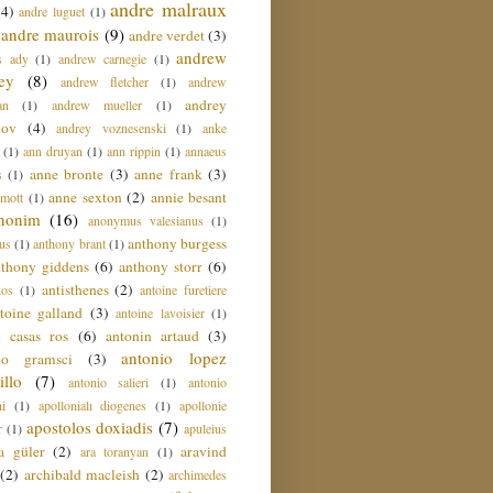
andre malraux
(4)
andre luguet
(1)
andre maurois
(9)
andre verdet
(3)
andrew
s ady
(1)
andrew carnegie
(1)
ey
(8)
andrew fletcher
(1)
andrew
andrey
an
(1)
andrew mueller
(1)
nov
(4)
andrey voznesenski
(1)
anke
(1)
ann druyan
(1)
ann rippin
(1)
annaeus
anne bronte
(3)
anne frank
(3)
s
(1)
anne sexton
(2)
annie besant
amott
(1)
nonim
(16)
anonymus valesianus
(1)
anthony burgess
us
(1)
anthony brant
(1)
nthony giddens
(6)
anthony storr
(6)
antisthenes
(2)
nos
(1)
antoine furetiere
toine galland
(3)
antoine lavoisier
(1)
i casas ros
(6)
antonin artaud
(3)
antonio lopez
io gramsci
(3)
llo
(7)
antonio salieri
(1)
antonio
hi
(1)
apollonialı diogenes
(1)
apollonie
apostolos doxiadis
(7)
r
(1)
apuleius
a güler
(2)
aravind
ara toranyan
(1)
(2)
archibald macleish
(2)
archimedes