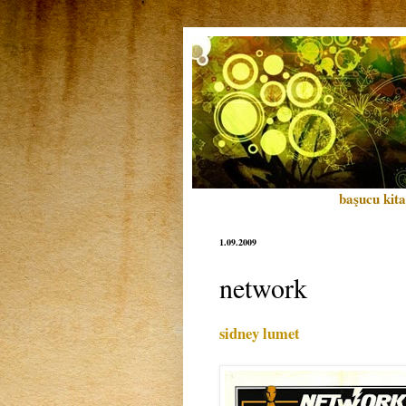
başucu kita
1.09.2009
network
sidney lumet