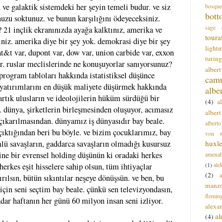
n ve galaktik sistemdeki her şeyin temeli budur. ve siz
bosque
bott
uzu soktunuz. ve bunun karşılığını ödeyeceksiniz.
sage
 21 inçlik ekranınızda ayağa kalktınız, amerika ve
toura
iz. amerika diye bir şey yok. demokrasi diye bir şey
light
 at&t var, dupont var, dow var, union carbide var, exxon
turing
r. ruslar meclislerinde ne konuşuyorlar sanıyorsunuz?
alber
 program tabloları hakkında istatistiksel düşünce
cam
 yatırımlarını en düşük maliyete düşürmek hakkında
albe
 artık ulusların ve ideolojilerin hüküm sürdüğü bir
(4)
a
 dünya, şirketlerin birleşmesinden oluşuyor, acımasız
albert
çıkarılmasından. dünyamız iş dünyasıdır bay beale.
alberto
ıktığından beri bu böyle. ve bizim çocuklarımız, bay
von wa
huxl
ümlü savaşların, gaddarca savaşların olmadığı kusursuz
ine bir evrensel holding düşünün ki oradaki herkes
amenab
(1)
ale
herkes eşit hisselere sahip olsun, tüm ihtiyaçlar
(2)
tırılsın, bütün sıkıntılar neşeye dönüşsün. ve ben, bu
manz
çin seni seçtim bay beale. çünkü sen televizyondasın,
flemin
ar haftanın her günü 60 milyon insan seni izliyor.
alexa
a
(4)