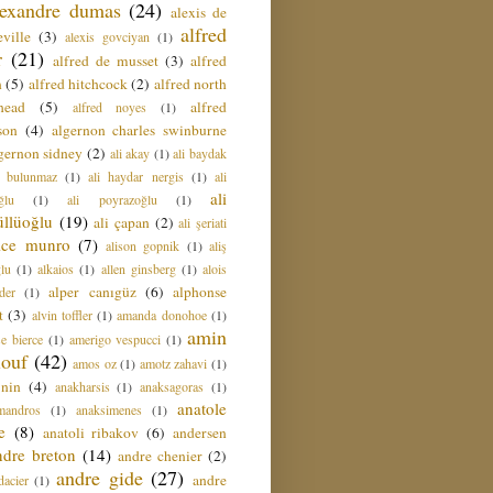
lexandre dumas
(24)
alexis de
alfred
ville
(3)
alexis govciyan
(1)
r
(21)
alfred de musset
(3)
alfred
n
(5)
alfred hitchcock
(2)
alfred north
head
(5)
alfred
alfred noyes
(1)
son
(4)
algernon charles swinburne
gernon sidney
(2)
ali akay
(1)
ali baydak
i bulunmaz
(1)
ali haydar nergis
(1)
ali
ali
ğlu
(1)
ali poyrazoğlu
(1)
üllüoğlu
(19)
ali çapan
(2)
ali şeriati
lice munro
(7)
alison gopnik
(1)
aliş
ğlu
(1)
alkaios
(1)
allen ginsberg
(1)
alois
alper canıgüz
(6)
alphonse
der
(1)
t
(3)
alvin toffler
(1)
amanda donohoe
(1)
amin
e bierce
(1)
amerigo vespucci
(1)
ouf
(42)
amos oz
(1)
amotz zahavi
(1)
 nin
(4)
anakharsis
(1)
anaksagoras
(1)
anatole
mandros
(1)
anaksimenes
(1)
e
(8)
anatoli ribakov
(6)
andersen
ndre breton
(14)
andre chenier
(2)
andre gide
(27)
andre
dacier
(1)