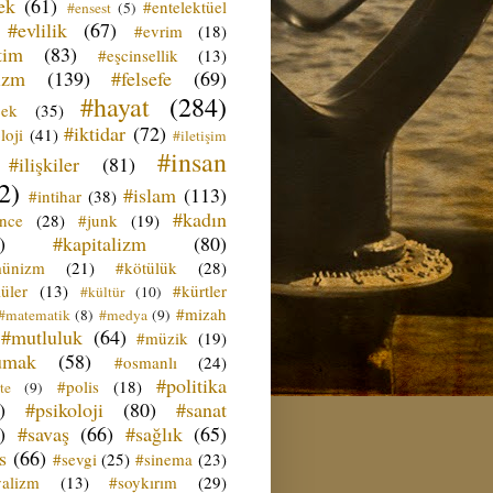
ek
(61)
#entelektüel
#ensest
(5)
#evlilik
(67)
#evrim
(18)
tim
(83)
#eşcinsellik
(13)
izm
(139)
#felsefe
(69)
#hayat
(284)
çek
(35)
#iktidar
(72)
loji
(41)
#iletişim
#insan
#ilişkiler
(81)
2)
#islam
(113)
#intihar
(38)
#kadın
ence
(28)
#junk
(19)
)
#kapitalizm
(80)
ünizm
(21)
#kötülük
(28)
üler
(13)
#kürtler
#kültür
(10)
#mizah
#matematik
(8)
#medya
(9)
#mutluluk
(64)
#müzik
(19)
umak
(58)
#osmanlı
(24)
#politika
#polis
(18)
te
(9)
)
#psikoloji
(80)
#sanat
)
#savaş
(66)
#sağlık
(65)
s
(66)
#sevgi
(25)
#sinema
(23)
yalizm
(13)
#soykırım
(29)