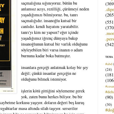
saçmalığına sığınıyoruz. bütün bu
(369
.dip
anlamsız acıyı, rezilliği, çürümeyi neden
(265
yaşadığımızı bilmiyoruz. bu, tanrı
saçmalığıdır. insanoğlu kutsal bir
(551
canlıdır. kendi hayatını yaratabilir.
(370
tanrı'yı kim ne yapsın? eğer içinde
.mo
yaşadığımız iğrenç dünyaya bakıp
.per
(542
insanoğlunun kutsal bir varlık olduğunu
söyleyebilen biri varsa inanın o adam
burnuna kadar boka batmıştır.
TEMA
#abd
insanlara gerçeği anlatmak kolay bir şey
(24)
değil; çünkü insanlar gerçeğin ne
(181
olduğunu bilmek istemiyor.
(106
#cesar
işlerin kötü gittiğini söylememe gerek
#deh
(90)
yok, zaten bunu herkes biliyor. bu bir
i kaybetme korkusu yaşıyor. doların değeri beş kuruş
(30)
ezgahtarlar masa altında silah taşıyor. serseriler
#do