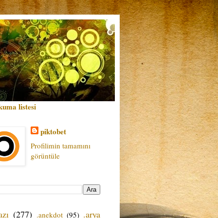
kuma listesi
piktobet
Profilimin tamamını
görüntüle
azı
(277)
.arya
.anekdot
(95)