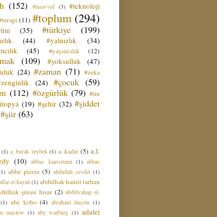
ih
(152)
#teknoloji
#tasavvuf
(3)
#toplum
(294)
#terapi
(11)
#türkiye
(199)
etim
(35)
rlık
(44)
#yalnızlık
(34)
tıcılık
(45)
#yayıncılık
(12)
zmak
(109)
#yoksulluk
(47)
#zaman
(71)
culuk
(24)
#zeka
#çocuk
(59)
#zenginlik
(24)
üm
(112)
#özgürlük
(79)
#ün
#şiddet
ütopya
(19)
#şehir
(32)
#şiir
(63)
a.l.
a. kadir
(5)
(1)
a. burak zeybek
(1)
edy
(10)
abbas kiarostami
(1)
abbas
abbe pierre
(5)
(1)
abdullah cevdet
(1)
abdülhak hamit tarhan
ffar el-hayati
(1)
dülhak şinasi hisar
(2)
abdülvahap el-
abe kobo
(4)
(1)
abraham lincoln
(1)
adalet
am maslow
(1)
aby warburg
(1)