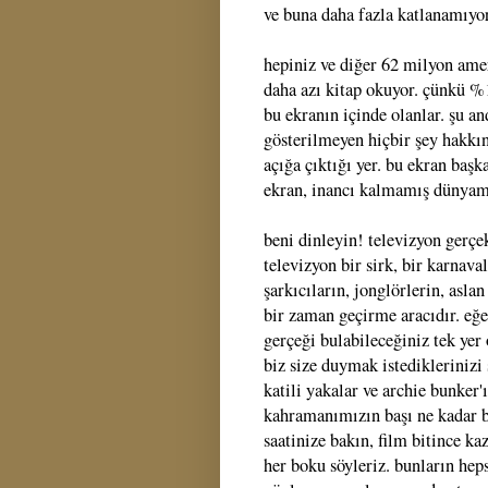
ve buna daha fazla katlanamıy
hepiniz ve diğer 62 milyon ame
daha azı kitap okuyor. çünkü %1
bu ekranın içinde olanlar. şu a
gösterilmeyen hiçbir şey hakkınd
açığa çıktığı yer. bu ekran başka
ekran, inancı kalmamış dünyam
beni dinleyin! televizyon gerçek
televizyon bir sirk, bir karnava
şarkıcıların, jonglörlerin, asla
bir zaman geçirme aracıdır. eğer
gerçeği bulabileceğiniz tek yer
biz size duymak istediklerinizi 
katili yakalar ve archie bunker
kahramanımızın başı ne kadar b
saatinize bakın, film bitince ka
her boku söyleriz. bunların heps