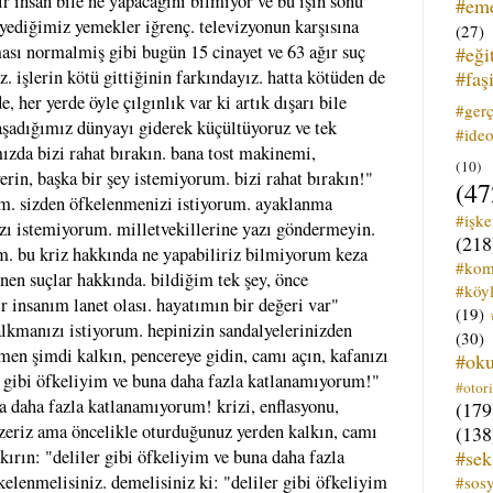
bir insan bile ne yapacağını bilmiyor ve bu işin sonu
#em
yediğimiz yemekler iğrenç. televizyonun karşısına
(27)
ası normalmiş gibi bugün 15 cinayet ve 63 ağır suç
#eği
#faş
z. işlerin kötü gittiğinin farkındayız. hatta kötüden de
e, her yerde öyle çılgınlık var ki artık dışarı bile
#ger
şadığımız dünyayı giderek küçültüyoruz ve tek
#ideo
ızda bizi rahat bırakın. bana tost makinemi,
(10)
in, başka bir şey istemiyorum. bizi rahat bırakın!"
(47
m. sizden öfkelenmenizi istiyorum. ayaklanma
#işk
zı istemiyorum. milletvekillerine yazı göndermeyin.
(218
m. bu kriz hakkında ne yapabiliriz bilmiyorum keza
#kom
enen suçlar hakkında. bildiğim tek şey, önce
#köyl
r insanım lanet olası. hayatımın bir değeri var"
(19)
kmanızı istiyorum. hepinizin sandalyelerinizden
(30)
men şimdi kalkın, pencereye gidin, camı açın, kafanızı
#ok
er gibi öfkeliyim ve buna daha fazla katlanamıyorum!"
#otori
na daha fazla katlanamıyorum! krizi, enflasyonu,
(179
özeriz ama öncelikle oturduğunuz yerden kalkın, camı
(138
#sek
ykırın: "deliler gibi öfkeliyim ve buna daha fazla
lenmelisiniz. demelisiniz ki: "deliler gibi öfkeliyim
#sos