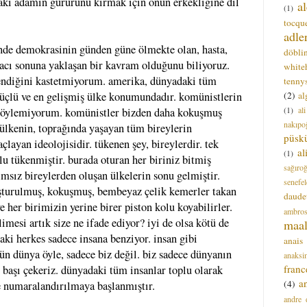
daki adamın gururunu kırmak için onun erkekliğine dil
a
(1)
tocque
adle
nde demokrasinin günden güne ölmekte olan, hasta,
döbli
 acı sonuna yaklaşan bir kavram olduğunu biliyoruz.
white
endiğini kastetmiyorum. amerika, dünyadaki tüm
tenny
(2)
al
 güçlü ve en gelişmiş ülke konumundadır. komünistlerin
(1)
al
e söylemiyorum. komünistler bizden daha kokuşmuş
nakıpo
ü ülkenin, toprağında yaşayan tüm bireylerin
püsk
layan ideolojisidir. tükenen şey, bireylerdir. tek
a
(1)
lu tükenmiştir. burada oturan her biriniz bitmiş
sağıro
msız bireylerden oluşan ülkelerin sonu gelmiştir.
senefel
uşturulmuş, kokuşmuş, bembeyaz çelik kemerler takan
daude
 her birimizin yerine birer piston kolu koyabilirler.
ambros
imesi artık size ne ifade ediyor? iyi de olsa kötü de
maal
aki herkes sadece insana benziyor. insan gibi
anais
tün dünya öyle, sadece biz değil. biz sadece dünyanın
anaksi
franc
e başı çekeriz. dünyadaki tüm insanlar toplu olarak
a
(4)
 numaralandırılmaya başlanmıştır.
andre 