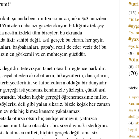
#tar
orum!"
(15)
rikalı şu anda beni dinliyorsunuz. çünkü %3'ünüzden
#tük
5'inizden daha azı gazete okuyor. bildiğiniz tek şey
#uyga
#yara
nda neslimizdeki tüm bireyler, bu ekranda
#ya
a fikir sahibi değil. asıl gerçek bu ekran. her şeyin
#yol
nları, başbakanları, papa'yı rezil de eder vezir de! bu
(8)
ızın en görkemli ve en muhteşem gücüdür.
#öl
#
(8)
 değildir. televizyon lanet olası bir eğlence parkıdır.
(70)
l, seyahat eden akrobatların, hikayecilerin, dansçıların,
n terbiyecilerinin ve futbolcuların olduğu bir dünyadır.
DİZİN
 gerçeği istiyorsanız kendinizle yüzleşin. çünkü asıl
 orasıdır. bizden hiçbir gerçeği öğrenemezsiniz millet.
a. aşıcı
kenn
söyleriz. deli gibi yalan sıkarız. bizde kojak her zaman
sayar
'ın evinde hiç kimse kansere yakalanmaz.
abdülga
elada olursa olsun hiç endişelenmeyin; yalnızca
(4)
ab
zanan mutlaka o olacaktır. biz size duymak istediğiniz
beyati
i aldatmaca millet, hiçbiri gerçek değil. ama siz
abrah