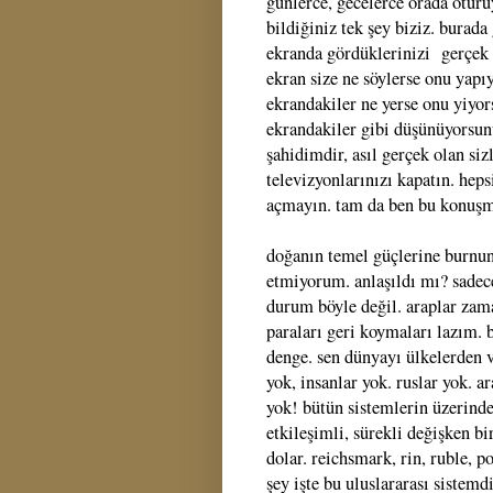
günlerce, gecelerce orada oturu
bildiğiniz tek şey biziz. burad
ekranda gördüklerinizi gerçek 
ekran size ne söylerse onu yapı
ekrandakiler ne yerse onu yiyor
ekrandakiler gibi düşünüyorsunu
şahidimdir, asıl gerçek olan si
televizyonlarınızı kapatın. hep
açmayın. tam da ben bu konuşma
doğanın temel güçlerine burnun
etmiyorum. anlaşıldı mı? sadece
durum böyle değil. araplar zam
paraları geri koymaları lazım. 
denge. sen dünyayı ülkelerden v
yok, insanlar yok. ruslar yok. a
yok! bütün sistemlerin üzerinde
etkileşimli, sürekli değişken bi
dolar. reichsmark, rin, ruble, 
şey işte bu uluslararası sistem