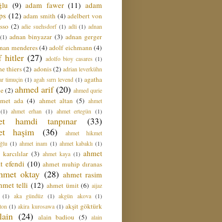
ğlu
(9)
adam fawer
(11)
adam
ips
(12)
adam smith
(4)
adelbert von
sso
(2)
adie suehsdorf
(1)
adli
(1)
adnan
adnan binyazar
(3)
adnan gerger
(1)
nan menderes
(4)
adolf eichmann
(4)
f hitler
(27)
adolfo bioy casares
(1)
e thiers
(2)
adonis
(2)
adrian leverkühn
agatha
ar timuçin
(1)
agah sırrı levend
(1)
ahmed arif
(20)
ie
(2)
ahmed qurie
hmet ada
(4)
ahmet altan
(5)
ahmet
(1)
ahmet erhan
(1)
ahmet ertegün
(1)
et hamdi tanpınar
(33)
et haşim
(36)
ahmet hikmet
ğlu
(1)
ahmet inam
(1)
ahmet kabaklı
(1)
ahmet
 karcılılar
(3)
ahmet kaya
(1)
t efendi
(10)
ahmet muhip dıranas
hmet oktay
(28)
ahmet rasim
hmet telli
(12)
ahmet ümit
(6)
aijaz
(1)
aka gündüz
(1)
akgün akova
(1)
akşit göktürk
ton
(1)
akira kurosawa
(1)
lain
(24)
alain badiou
(5)
alain