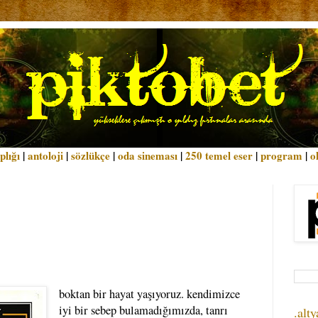
plığı
|
antoloji
|
sözlükçe
|
oda sineması
|
250 temel eser
|
program
|
o
boktan bir hayat yaşıyoruz. kendimizce
iyi bir sebep bulamadığımızda, tanrı
.alty