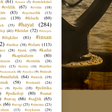
ek
(61)
#entelektüel
#ensest
(5)
#evlilik
(67)
#evrim
(18)
tim
(83)
#eşcinsellik
(13)
izm
(139)
#felsefe
(69)
#hayat
(284)
çek
(35)
#iktidar
(72)
loji
(41)
#iletişim
#insan
#ilişkiler
(81)
2)
#islam
(113)
#intihar
(38)
#kadın
ence
(28)
#junk
(19)
)
#kapitalizm
(80)
ünizm
(21)
#kötülük
(28)
üler
(13)
#kürtler
#kültür
(10)
#mizah
#matematik
(8)
#medya
(9)
#mutluluk
(64)
#müzik
(19)
umak
(58)
#osmanlı
(24)
#politika
#polis
(18)
te
(9)
)
#psikoloji
(80)
#sanat
)
#savaş
(66)
#sağlık
(65)
s
(66)
#sevgi
(25)
#sinema
(23)
yalizm
(13)
#soykırım
(29)