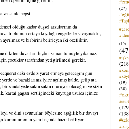
inden öperim, içine girerim.
#em
(27)
a ve salak, hepsi.
#eği
#faş
edensel olduğu kadar düşsel arzularının da
#ger
juva toplumun ortaya koyduğu engellerle savaşmaktır,
#ideo
 ayrılmaz ve birbirini belirleyen iki özelliktir.
(10)
(47
ne dikilen duvarları hiçbir zaman tümüyle yıkamaz.
#işk
çin çocuklar tarafından yetiştirilmesi gerekir.
(218
#kom
e becquerel'deki evde ziyaret etmeye geleceğim gün
#köyl
z yerde ve bacaklarınız iyice açılmış halde, gelip ata
(19)
, bir sandalyede sakin sakin oturuyor olacağım ve sizin
(30)
k, kartal gagası sertliğindeki kuyruğu usulca içinize
#ok
#otori
(179
leyi ve dini savunurlar. böylesine aşağılık bir davayı
(138
#sek
çı kuramlar onun yanı başında hazır bekliyor.
#sos