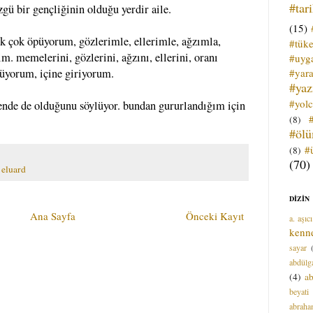
#tar
zgü bir gençliğinin olduğu yerdir aile.
(15)
ok çok öpüyorum, gözlerimle, ellerimle, ağzımla,
#tük
m. memelerini, gözlerini, ağzını, ellerini, oranı
#uyga
#yara
üyorum, içine giriyorum.
#ya
#yol
ende de olduğunu söylüyor. bundan gururlandığım için
(8)
#öl
#
(8)
(70)
 eluard
DİZİN
Ana Sayfa
Önceki Kayıt
a. aşıcı
kenn
sayar
abdülga
(4)
ab
beyati
abrah