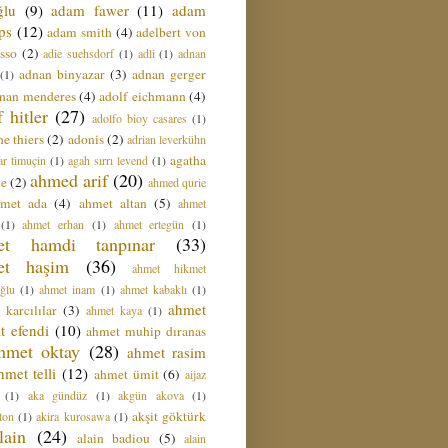
ğlu
(9)
adam fawer
(11)
adam
ips
(12)
adam smith
(4)
adelbert von
sso
(2)
adie suehsdorf
(1)
adli
(1)
adnan
adnan binyazar
(3)
adnan gerger
(1)
nan menderes
(4)
adolf eichmann
(4)
f hitler
(27)
adolfo bioy casares
(1)
e thiers
(2)
adonis
(2)
adrian leverkühn
agatha
ar timuçin
(1)
agah sırrı levend
(1)
ahmed arif
(20)
ie
(2)
ahmed qurie
hmet ada
(4)
ahmet altan
(5)
ahmet
(1)
ahmet erhan
(1)
ahmet ertegün
(1)
et hamdi tanpınar
(33)
et haşim
(36)
ahmet hikmet
ğlu
(1)
ahmet inam
(1)
ahmet kabaklı
(1)
ahmet
 karcılılar
(3)
ahmet kaya
(1)
t efendi
(10)
ahmet muhip dıranas
hmet oktay
(28)
ahmet rasim
hmet telli
(12)
ahmet ümit
(6)
aijaz
(1)
aka gündüz
(1)
akgün akova
(1)
akşit göktürk
ton
(1)
akira kurosawa
(1)
lain
(24)
alain badiou
(5)
alain