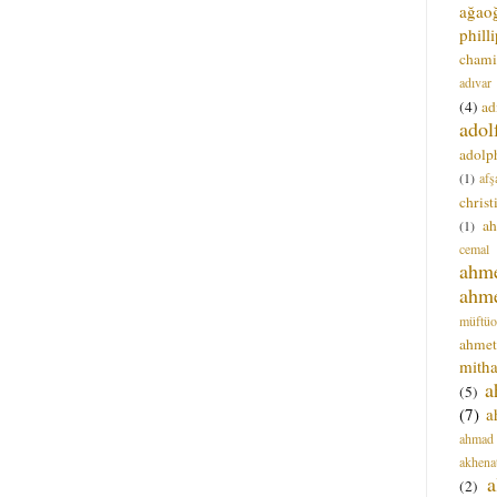
ağao
phill
chami
adıvar
(4)
ad
adol
adolph
(1)
afş
christ
a
(1)
cemal
ahm
ahm
müftüo
ahmet
mitha
a
(5)
(7)
a
ahmad
akhena
a
(2)