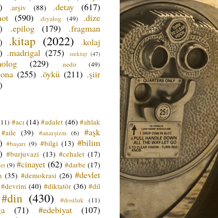
)
.detay
(617)
.arşiv
(88)
not
(590)
.dize
.diyalog
(49)
)
.epilog
(179)
.fragman
.kitap
(2022)
)
.kolaj
)
.madrigal
(275)
.mektup
(47)
nolog
(229)
.nedir
(49)
sona
(255)
.öykü
(211)
.şiir
)
#acı
(14)
#adalet
(46)
#ahlak
(11)
#aşk
#aile
(39)
#anarşizm
(6)
)
#bilim
#bilgi
(13)
#başarı
(9)
)
#burjuvazi
(13)
#cehalet
(17)
#cinayet
(62)
#darbe
(17)
et
(9)
#devlet
a
(35)
#demokrasi
(26)
#devrim
(40)
#diktatör
(36)
#dil
#din
(430)
#dostluk
(11)
ğa
(71)
#edebiyat
(107)