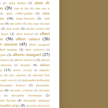
alain de
alain darbel
(3)
t
(1)
on
(26)
alain de lille
(1)
alain rene le
alain
alain robbe-grillet
(2)
(1)
ine
(16)
alain-fournier
(2)
alan
man
(4)
alan
alan parker
(1)
alan sugar
(1)
(2)
alan watts
(4)
alasdair mcintyre
(1)
albert
t bayet
(2)
albert burloud
(1)
us
(56)
albert caraco
(26)
rt einstein
(45)
albert jacquard
lbert memmi
(2)
albert michelson
(1)
alberto manguel
(27)
 pine
(2)
alberto moravia
(3)
 melucci
(1)
albrecht
aldous
alciatus
(6)
llenstein
(1)
ey
(13)
aleister crowley
(1)
alejandro
ar
(1)
alejo carpentier
(1)
aleksandr blok
aleksandra kollontay
ksandr ostrovki
(1)
alessandro baricco
(2)
alessandro
oni
(6)
alexander cockburn
(1)
alexander
alexander friedmann
(2)
g
(1)
nder herzen
(4)
alexander nehamas
lexander pope
(8)
alexandra david-neel