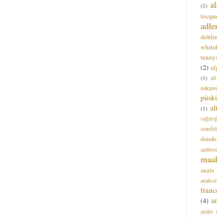
a
(1)
tocque
adle
döbli
white
tenny
(2)
al
(1)
al
nakıpo
püsk
a
(1)
sağıro
senefel
daude
ambros
maal
anais
anaksi
franc
a
(4)
andre 