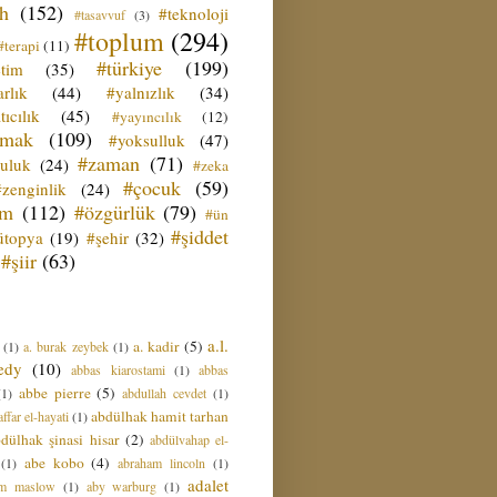
ih
(152)
#teknoloji
#tasavvuf
(3)
#toplum
(294)
#terapi
(11)
#türkiye
(199)
etim
(35)
rlık
(44)
#yalnızlık
(34)
tıcılık
(45)
#yayıncılık
(12)
zmak
(109)
#yoksulluk
(47)
#zaman
(71)
culuk
(24)
#zeka
#çocuk
(59)
#zenginlik
(24)
üm
(112)
#özgürlük
(79)
#ün
#şiddet
ütopya
(19)
#şehir
(32)
#şiir
(63)
a.l.
a. kadir
(5)
(1)
a. burak zeybek
(1)
edy
(10)
abbas kiarostami
(1)
abbas
abbe pierre
(5)
(1)
abdullah cevdet
(1)
abdülhak hamit tarhan
ffar el-hayati
(1)
dülhak şinasi hisar
(2)
abdülvahap el-
abe kobo
(4)
(1)
abraham lincoln
(1)
adalet
am maslow
(1)
aby warburg
(1)