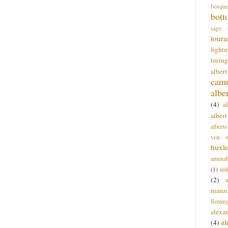
bosque
bott
sage
toura
light
turing
alber
cam
albe
(4)
a
albert
alberto
von wa
huxl
amenab
(1)
ale
(2)
manz
flemin
alexa
a
(4)