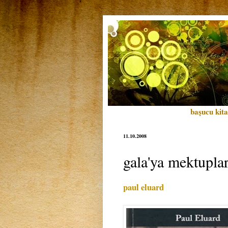
başucu kita
11.10.2008
gala'ya mektupla
paul eluard