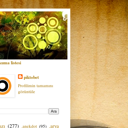
kuma listesi
piktobet
Profilimin tamamını
görüntüle
azı
(277)
.arya
.anekdot
(95)