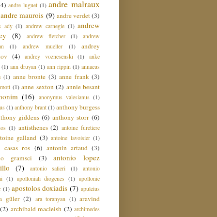
andre malraux
(4)
andre luguet
(1)
andre maurois
(9)
andre verdet
(3)
andrew
s ady
(1)
andrew carnegie
(1)
ey
(8)
andrew fletcher
(1)
andrew
andrey
an
(1)
andrew mueller
(1)
nov
(4)
andrey voznesenski
(1)
anke
(1)
ann druyan
(1)
ann rippin
(1)
annaeus
anne bronte
(3)
anne frank
(3)
s
(1)
anne sexton
(2)
annie besant
amott
(1)
nonim
(16)
anonymus valesianus
(1)
anthony burgess
us
(1)
anthony brant
(1)
nthony giddens
(6)
anthony storr
(6)
antisthenes
(2)
nos
(1)
antoine furetiere
toine galland
(3)
antoine lavoisier
(1)
i casas ros
(6)
antonin artaud
(3)
antonio lopez
io gramsci
(3)
llo
(7)
antonio salieri
(1)
antonio
hi
(1)
apollonialı diogenes
(1)
apollonie
apostolos doxiadis
(7)
r
(1)
apuleius
a güler
(2)
aravind
ara toranyan
(1)
(2)
archibald macleish
(2)
archimedes