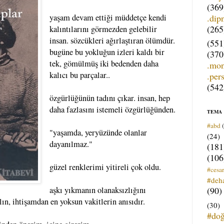
(369
.dip
yaşam devam ettiği müddetçe kendi
(265
kalıntılarını görmezden gelebilir
insan. sözcükleri ağırlaştıran ölümdür.
(551
bugüne bu yokluğun izleri kaldı bir
(370
tek, gömülmüş iki bedenden daha
.mo
kalıcı bu parçalar..
.per
(542
özgürlüğünün tadını çıkar. insan, hep
daha fazlasını istemeli özgürlüğünden.
TEMA
#abd
"yaşamda, yeryüzünde olanlar
(24)
dayanılmaz."
(181
(106
güzel renklerimi yitireli çok oldu.
#cesar
#deh
(90)
aşkı yıkmanın olanaksızlığını
lın, ihtişamdan en yoksun vakitlerin anısıdır.
(30)
#do