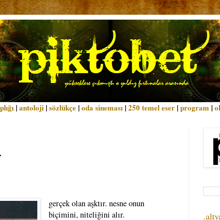
plığı
|
antoloji
|
sözlükçe
|
oda sineması
|
250 temel eser
|
program
|
o
r
gerçek olan aşktır. nesne onun
biçimini, niteliğini alır.
.alty