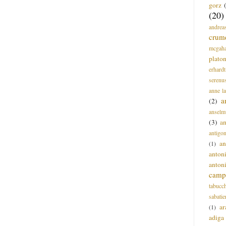
gorz
(20)
andrea
crum
mcgah
plato
erhardt
serenu
anne l
a
(2)
anselm
(3)
a
antigo
an
(1)
anton
anton
campi
tabucc
sabatie
ar
(1)
adiga