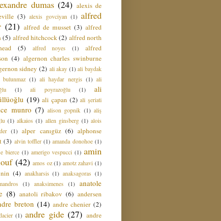
lexandre dumas
(24)
alexis de
alfred
ville
(3)
alexis govciyan
(1)
r
(21)
alfred de musset
(3)
alfred
n
(5)
alfred hitchcock
(2)
alfred north
head
(5)
alfred
alfred noyes
(1)
son
(4)
algernon charles swinburne
gernon sidney
(2)
ali akay
(1)
ali baydak
i bulunmaz
(1)
ali haydar nergis
(1)
ali
ali
ğlu
(1)
ali poyrazoğlu
(1)
üllüoğlu
(19)
ali çapan
(2)
ali şeriati
lice munro
(7)
alison gopnik
(1)
aliş
ğlu
(1)
alkaios
(1)
allen ginsberg
(1)
alois
alper canıgüz
(6)
alphonse
der
(1)
t
(3)
alvin toffler
(1)
amanda donohoe
(1)
amin
e bierce
(1)
amerigo vespucci
(1)
ouf
(42)
amos oz
(1)
amotz zahavi
(1)
 nin
(4)
anakharsis
(1)
anaksagoras
(1)
anatole
mandros
(1)
anaksimenes
(1)
e
(8)
anatoli ribakov
(6)
andersen
ndre breton
(14)
andre chenier
(2)
andre gide
(27)
andre
dacier
(1)