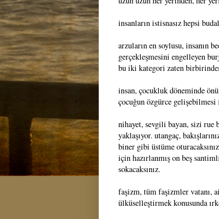
uzun uzun her yerinden, her yer
insanların istisnasız hepsi budal
arzuların en soylusu, insanın b
gerçekleşmesini engelleyen bur
bu iki kategori zaten birbirinden
insan, çocukluk döneminde önü
çocuğun özgürce gelişebilmesi i
nihayet, sevgili bayan, sizi ru
yaklaşıyor. utangaç, bakışlarını
biner gibi üstüme oturacaksınız
için hazırlanmış on beş santimli
sokacaksınız.
faşizm, tüm faşizmler vatanı, ai
ülküselleştirmek konusunda ırk