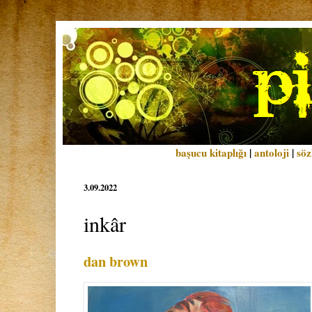
başucu kitaplığı
|
antoloji
|
söz
3.09.2022
inkâr
dan brown