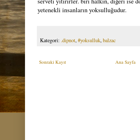
serveti yitirirler. biri halkın, diğeri ise 
yetenekli insanların yoksulluğudur.
Kategori:
.dipnot
,
#yoksulluk
,
balzac
Sonraki Kayıt
Ana Sayfa