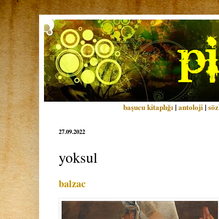
başucu kitaplığı
|
antoloji
|
söz
27.09.2022
yoksul
balzac