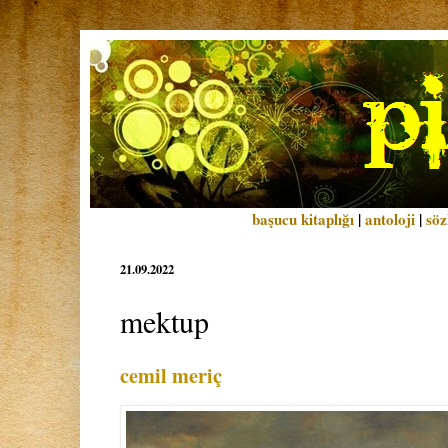
başucu kitaplığı
|
antoloji
|
söz
21.09.2022
mektup
cemil meriç