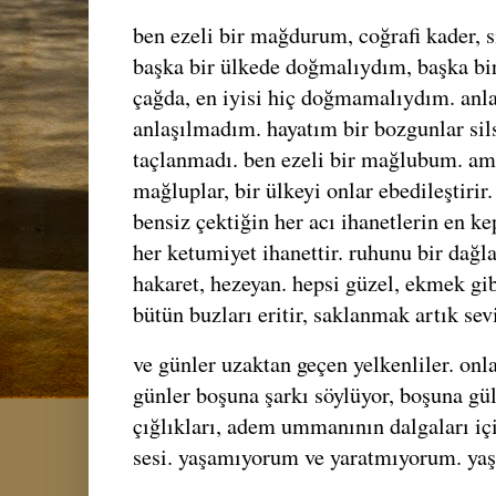
ben ezeli bir mağdurum, coğrafi kader, si
başka bir ülkede doğmalıydım, başka bir
çağda, en iyisi hiç doğmamalıydım. anl
anlaşılmadım. hayatım bir bozgunlar sils
taçlanmadı. ben ezeli bir mağlubum. ama
mağluplar, bir ülkeyi onlar ebedileştiri
bensiz çektiğin her acı ihanetlerin en ke
her ketumiyet ihanettir. ruhunu bir dağla
hakaret, hezeyan. hepsi güzel, ekmek gi
bütün buzları eritir, saklanmak artık se
ve günler uzaktan geçen yelkenliler. onl
günler boşuna şarkı söylüyor, boşuna gü
çığlıkları, adem ummanının dalgaları iç
sesi. yaşamıyorum ve yaratmıyorum. ya