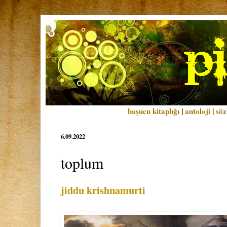
başucu kitaplığı
|
antoloji
|
söz
6.09.2022
toplum
jiddu krishnamurti