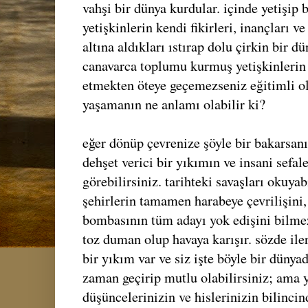
vahşi bir dünya kurdular. içinde yetişi
yetişkinlerin kendi fikirleri, inançları ve
altına aldıkları ıstırap dolu çirkin bir dü
canavarca toplumu kurmuş yetişkinlerin 
etmekten öteye geçemezseniz eğitimli o
yaşamanın ne anlamı olabilir ki?
eğer dönüp çevrenize şöyle bir bakarsanı
dehşet verici bir yıkımın ve insani sefal
görebilirsiniz. tarihteki savaşları okuyab
şehirlerin tamamen harabeye çevrilişini, 
bombasının tüm adayı yok edişini bilme
toz duman olup havaya karışır. sözde ile
bir yıkım var ve siz işte böyle bir düny
zaman geçirip mutlu olabilirsiniz; ama y
düşüncelerinizin ve hislerinizin bilinci