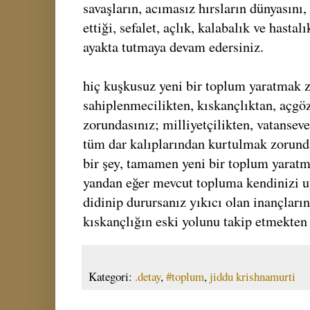
savaşların, acımasız hırsların dünyasını,
ettiği, sefalet, açlık, kalabalık ve hastal
ayakta tutmaya devam edersiniz.
hiç kuşkusuz yeni bir toplum yaratmak z
sahiplenmecilikten, kıskançlıktan, açg
zorundasınız; milliyetçilikten, vatansev
tüm dar kalıplarından kurtulmak zorund
bir şey, tamamen yeni bir toplum yarat
yandan eğer mevcut topluma kendinizi 
didinip durursanız yıkıcı olan inançların,
kıskançlığın eski yolunu takip etmekten
Kategori:
.detay
,
#toplum
,
jiddu krishnamurti