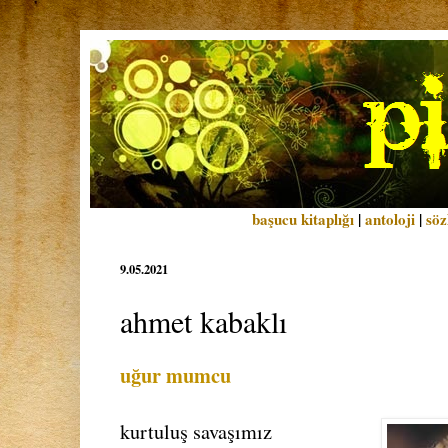
başucu kitaplığı
|
antoloji
|
söz
9.05.2021
ahmet kabaklı
uğur mumcu
kurtuluş savaşımız