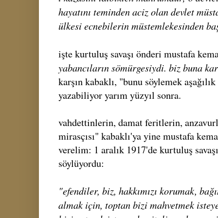
hayatını teminden aciz olan devlet müst
ülkesi ecnebilerin müstemlekesinden baş
işte kurtuluş savaşı önderi mustafa kem
yabancıların sömürgesiydi. biz buna kar
karşın kabaklı, "bunu söylemek aşağılık b
yazabiliyor yarım yüzyıl sonra.
vahdettinlerin, damat feritlerin, anzavur
mirasçısı" kabaklı'ya yine mustafa kemal
verelim: 1 aralık 1917'de kurtuluş savaşı
söylüyordu:
"efendiler, biz, hakkımızı korumak, bağı
almak için, toptan bizi mahvetmek istey