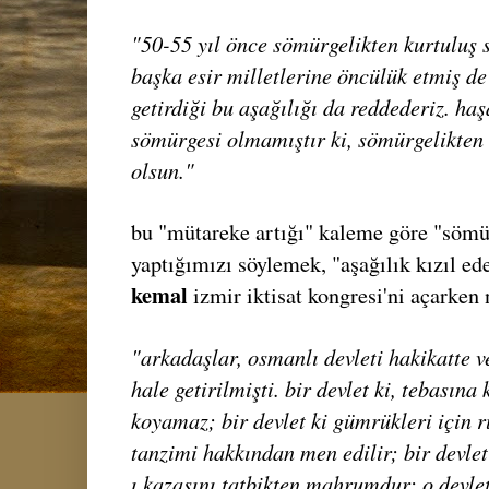
"50-55 yıl önce sömürgelikten kurtuluş
başka esir milletlerine öncülük etmiş de 
getirdiği bu aşağılığı da reddederiz. ha
sömürgesi olmamıştır ki, sömürgelikten 
olsun."
bu "mütareke artığı" kaleme göre "sömür
yaptığımızı söylemek, "aşağılık kızıl ed
kemal
izmir iktisat kongresi'ni açarken 
"arkadaşlar, osmanlı devleti hakikatte ve
hale getirilmişti. bir devlet ki, tebasın
koyamaz; bir devlet ki gümrükleri için
tanzimi hakkından men edilir; bir devlet
ı kazasını tatbikten mahrumdur; o devle