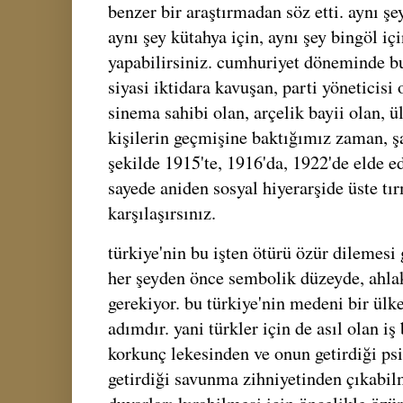
benzer bir araştırmadan söz etti. aynı şe
aynı şey kütahya için, aynı şey bingöl içi
yapabilirsiniz. cumhuriyet döneminde bu
siyasi iktidara kavuşan, parti yöneticisi 
sinema sahibi olan, arçelik bayii olan, ü
kişilerin geçmişine baktığımız zaman, şa
şekilde 1915'te, 1916'da, 1922'de elde e
sayede aniden sosyal hiyerarşide üste tı
karşılaşırsınız.
türkiye'nin bu işten ötürü özür dilemesi 
her şeyden önce sembolik düzeyde, ahla
gerekiyor. bu türkiye'nin medeni bir ülk
adımdır. yani türkler için de asıl olan iş
korkunç lekesinden ve onun getirdiği psi
getirdiği savunma zihniyetinden çıkabilm