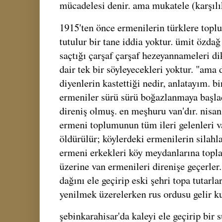
mücadelesi denir. ama mukatele (karşılı
1915'ten önce ermenilerin türklere toplu
tutulur bir tane iddia yoktur. ümit özdağ
saçtığı çarşaf çarşaf hezeyannameleri d
dair tek bir söyleyecekleri yoktur. "am
diyenlerin kastettiği nedir, anlatayım. b
ermeniler sürü sürü boğazlanmaya başla
direniş olmuş. en meşhuru van'dır. nisan
ermeni toplumunun tüm ileri gelenleri va
öldürülür; köylerdeki ermenilerin silahla
ermeni erkekleri köy meydanlarına topl
üzerine van ermenileri direnişe geçerler.
dağını ele geçirip eski şehri topa tutarla
yenilmek üzerelerken rus ordusu gelir ku
şebinkarahisar'da kaleyi ele geçirip bir 