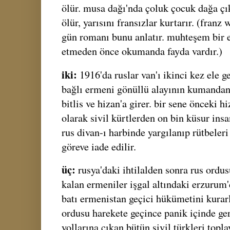
ölür. musa dağı'nda çoluk çocuk dağa çıkı
ölür, yarısını fransızlar kurtarır. (franz
gün romanı bunu anlatır. muhteşem bir ese
etmeden önce okumanda fayda vardır.)
iki:
1916'da ruslar van'ı ikinci kez ele 
bağlı ermeni gönüllü alayının kumandan
bitlis ve hizan'a girer. bir sene önceki 
olarak sivil kürtlerden on bin küsur ins
rus divan-ı harbinde yargılanıp rütbeleri
göreve iade edilir.
üç:
rusya'daki ihtilalden sonra rus ordusu
kalan ermeniler işgal altındaki erzurum'
batı ermenistan geçici hükümetini kurar
ordusu harekete geçince panik içinde geri
yollarına çıkan bütün sivil türkleri topl