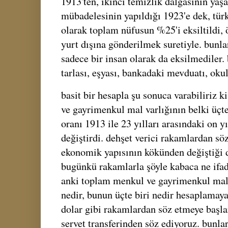
1913'ten, ikinci temizlik dalgasının yaş
mübadelesinin yapıldığı 1923'e dek, tür
olarak toplam nüfusun %25'i eksiltildi, 
yurt dışına gönderilmek suretiyle. bunlar
sadece bir insan olarak da eksilmediler.
tarlası, eşyası, bankadaki mevduatı, okulu
basit bir hesapla şu sonuca varabiliriz k
ve gayrimenkul mal varlığının belki üçte
oranı 1913 ile 23 yılları arasındaki on y
değiştirdi. dehşet verici rakamlardan s
ekonomik yapısının kökünden değiştiği 
bugünkü rakamlarla şöyle kabaca ne ifade
anki toplam menkul ve gayrimenkul mal 
nedir, bunun üçte biri nedir hesaplamaya
dolar gibi rakamlardan söz etmeye başlar
servet transferinden söz ediyoruz. bunlar 