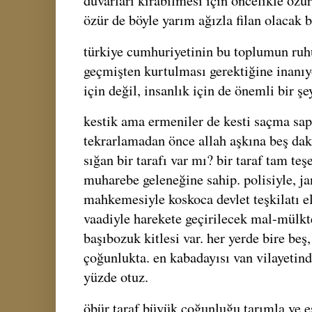
duvarları kırabilmesi için öncelikle özür
özür de böyle yarım ağızla filan olacak bi
türkiye cumhuriyetinin bu toplumun ruh
geçmişten kurtulması gerektiğine inanıy
için değil, insanlık için de önemli bir 
kestik ama ermeniler de kesti saçma sa
tekrarlamadan önce allah aşkına beş dak
sığan bir tarafı var mı? bir taraf tam teş
muharebe geleneğine sahip. polisiyle, ja
mahkemesiyle koskoca devlet teşkilatı e
vaadiyle harekete geçirilecek mal-mülk
başıbozuk kitlesi var. her yerde bire beş, 
çoğunlukta. en kabadayısı van vilayetin
yüzde otuz.
öbür taraf büyük çoğunluğu tarımla ve es