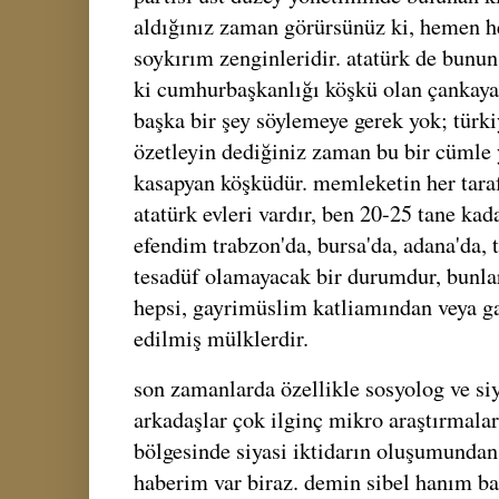
aldığınız zaman görürsünüz ki, hemen he
soykırım zenginleridir. atatürk de bunun
ki cumhurbaşkanlığı köşkü olan çankaya
başka bir şey söylemeye gerek yok; türki
özetleyin dediğiniz zaman bu bir cümle 
kasapyan köşküdür. memleketin her taraf
atatürk evleri vardır, ben 20-25 tane kad
efendim trabzon'da, bursa'da, adana'da, ta
tesadüf olamayacak bir durumdur, bunlar
hepsi, gayrimüslim katliamından veya g
edilmiş mülklerdir.
son zamanlarda özellikle sosyolog ve siy
arkadaşlar çok ilginç mikro araştırmalar
bölgesinde siyasi iktidarın oluşumundan
haberim var biraz. demin sibel hanım b