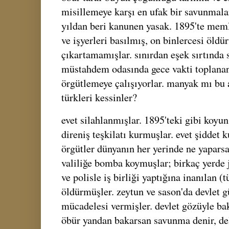
misillemeye karşı en ufak bir savunmalar
yıldan beri kanunen yasak. 1895'te meml
ve işyerleri basılmış, on binlercesi öldü
çıkartamamışlar. sınırdan eşek sırtında 
müstahdem odasında gece vakti toplanan
örgütlemeye çalışıyorlar. manyak mı bu a
türkleri kessinler?
evet silahlanmışlar. 1895'teki gibi koy
direniş teşkilatı kurmuşlar. evet şiddet 
örgütler dünyanın her yerinde ne yapars
valiliğe bomba koymuşlar; birkaç yerde
ve polisle iş birliği yaptığına inanılan (
öldürmüşler. zeytun ve sason'da devlet gü
mücadelesi vermişler. devlet gözüyle ba
öbür yandan bakarsan savunma denir, del