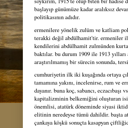
soykırım, 1915'te olup biten bir hadise d
başlayıp günümüze kadar aralıksız devam
politikasının adıdır.
ermenilere yönelik zulüm ve katliam poli
terakki değil abdülhamit'tir. ermeniler il
kendilerini abdülhamit zulmünden kurta
baktılar. bu durum 1909 ile 1913 yılları
araştırılmamış bir sürecin sonunda, ters
cumhuriyetin ilk iki kuşağında ortaya çı
tamamına yakını, incelenirse, rum ve e
dayanır. buna koç, sabancı, eczacıbaşı vs
kapitalizminin belkemiğini oluşturan isi
önemlisi, atatürk döneminde siyasi ikti
elitinin neredeyse tümü dahildir. başta a
çankaya köşkü sonuçta kasapyan çiftliği