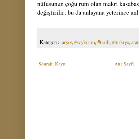
nüfusunun çoğu rum olan makri kasabası
değiştirilir; bu da anlayana yeterince an
Kategori:
.arşiv
,
#soykırım
,
#tarih
,
#türkiye
,
ata
Sonraki Kayıt
Ana Sayfa