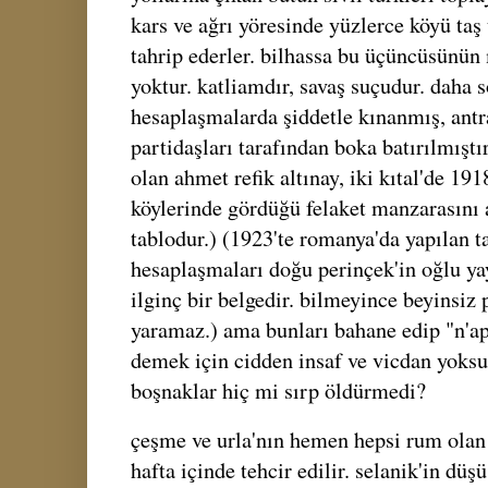
kars ve ağrı yöresinde yüzlerce köyü ta
tahrip ederler. bilhassa bu üçüncüsünün
yoktur. katliamdır, savaş suçudur. daha s
hesaplaşmalarda şiddetle kınanmış, antr
partidaşları tarafından boka batırılmıştır
olan ahmet refik altınay, iki kıtal'de 1
köylerinde gördüğü felaket manzarasını an
tablodur.) (1923'te romanya'da yapılan t
hesaplaşmaları doğu perinçek'in oğlu yay
ilginç bir belgedir. bilmeyince beyinsi
yaramaz.) ama bunları bahane edip "n'apa
demek için cidden insaf ve vicdan yoksu
boşnaklar hiç mi sırp öldürmedi?
çeşme ve urla'nın hemen hepsi rum olan
hafta içinde tehcir edilir. selanik'in düş