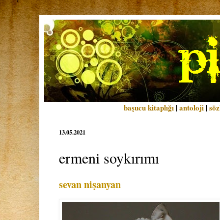
başucu kitaplığı
|
antoloji
|
söz
13.05.2021
ermeni soykırımı
sevan nişanyan