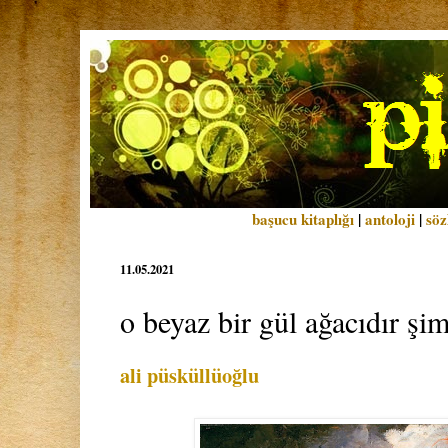
başucu kitaplığı
|
antoloji
|
söz
11.05.2021
o beyaz bir gül ağacıdır şi
ali püsküllüoğlu