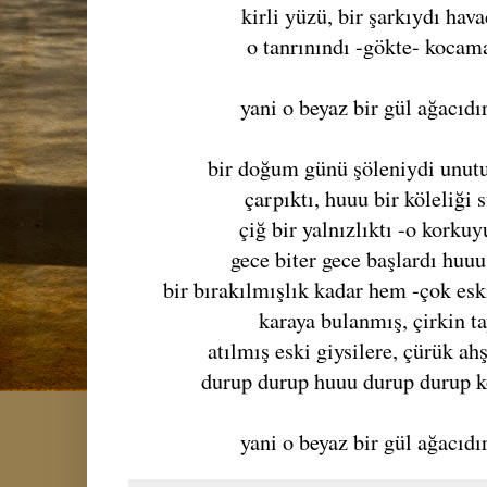
kirli yüzü, bir şarkıydı ha
o tanrınındı -gökte- kocam
yani o beyaz bir gül ağacıdı
bir doğum günü şöleniydi unutu
çarpıktı, huuu bir köleliği 
çiğ bir yalnızlıktı -o korku
gece biter gece başlardı huuu
bir bırakılmışlık kadar hem -çok esk
karaya bulanmış, çirkin t
atılmış eski giysilere, çürük ah
durup durup huuu durup durup k
yani o beyaz bir gül ağacıdı