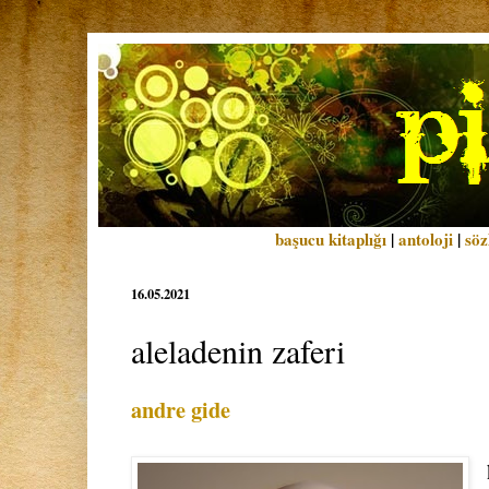
başucu kitaplığı
|
antoloji
|
söz
16.05.2021
aleladenin zaferi
andre gide