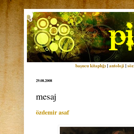
başucu kitaplığı
|
antoloji
|
söz
29.08.2008
mesaj
özdemir asaf