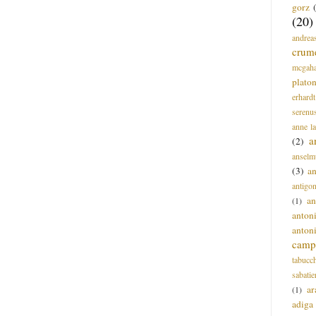
gorz
(20)
andrea
crum
mcgah
plato
erhardt
serenu
anne l
a
(2)
anselm
(3)
a
antigo
an
(1)
anton
anton
campi
tabucc
sabatie
ar
(1)
adiga