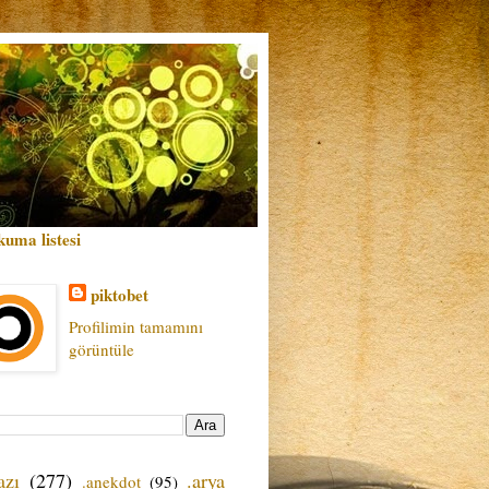
kuma listesi
piktobet
Profilimin tamamını
görüntüle
azı
(277)
.arya
.anekdot
(95)