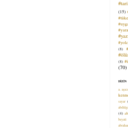
#tar
(15)
#tük
#uyga
#yara
#ya
#yol
(8)
#öl
#
(8)
(70)
DİZİN
a. aşıcı
kenn
sayar
abdülga
(4)
ab
beyati
abrah