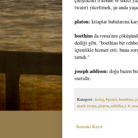
çalıştıkları o köhne ve sıkıcı y
twain'i yüceltmek, şu anda yaş
platon:
kitaplar babalarına kar
boethius
da roma'nın çöküşünde 
dediği gibi, "boethius bir rehbe
içtenlikle hizmet etti; buna zo
tamdı."
joseph addison:
doğa bazen bir
eseridir.
Kategori:
.kolaj
,
#genel
,
boethius
,
j
mark twain
,
platon
,
schiller
,
t. b. m
Sonraki Kayıt