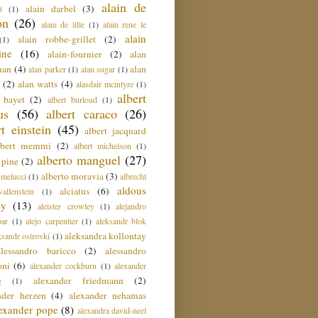
alain de
alain darbel
(3)
t
(1)
on
(26)
alain de lille
(1)
alain rene le
alain
alain robbe-grillet
(2)
(1)
ine
(16)
alain-fournier
(2)
alan
man
(4)
alan
alan parker
(1)
alan sugar
(1)
(2)
alan watts
(4)
alasdair mcintyre
(1)
albert
t bayet
(2)
albert burloud
(1)
us
(56)
albert caraco
(26)
rt einstein
(45)
albert jacquard
lbert memmi
(2)
albert michelson
(1)
alberto manguel
(27)
 pine
(2)
alberto moravia
(3)
 melucci
(1)
albrecht
aldous
alciatus
(6)
llenstein
(1)
ey
(13)
aleister crowley
(1)
alejandro
ar
(1)
alejo carpentier
(1)
aleksandr blok
aleksandra kollontay
ksandr ostrovki
(1)
alessandro baricco
(2)
alessandro
oni
(6)
alexander cockburn
(1)
alexander
alexander friedmann
(2)
g
(1)
nder herzen
(4)
alexander nehamas
lexander pope
(8)
alexandra david-neel