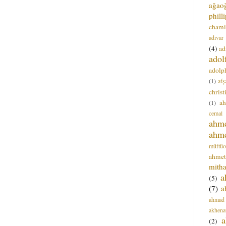
ağao
phill
chami
adıvar
(4)
ad
adol
adolph
(1)
afş
christ
a
(1)
cemal
ahm
ahm
müftüo
ahmet
mitha
a
(5)
(7)
a
ahmad
akhena
a
(2)