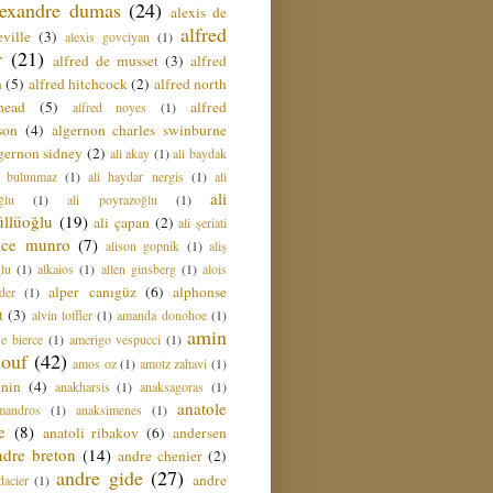
lexandre dumas
(24)
alexis de
alfred
ville
(3)
alexis govciyan
(1)
r
(21)
alfred de musset
(3)
alfred
n
(5)
alfred hitchcock
(2)
alfred north
head
(5)
alfred
alfred noyes
(1)
son
(4)
algernon charles swinburne
gernon sidney
(2)
ali akay
(1)
ali baydak
i bulunmaz
(1)
ali haydar nergis
(1)
ali
ali
ğlu
(1)
ali poyrazoğlu
(1)
üllüoğlu
(19)
ali çapan
(2)
ali şeriati
lice munro
(7)
alison gopnik
(1)
aliş
ğlu
(1)
alkaios
(1)
allen ginsberg
(1)
alois
alper canıgüz
(6)
alphonse
der
(1)
t
(3)
alvin toffler
(1)
amanda donohoe
(1)
amin
e bierce
(1)
amerigo vespucci
(1)
ouf
(42)
amos oz
(1)
amotz zahavi
(1)
 nin
(4)
anakharsis
(1)
anaksagoras
(1)
anatole
mandros
(1)
anaksimenes
(1)
e
(8)
anatoli ribakov
(6)
andersen
ndre breton
(14)
andre chenier
(2)
andre gide
(27)
andre
dacier
(1)