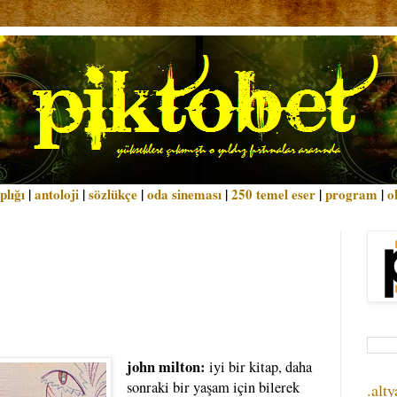
plığı
|
antoloji
|
sözlükçe
|
oda sineması
|
250 temel eser
|
program
|
o
john milton:
iyi bir kitap, daha
sonraki bir yaşam için bilerek
.alty