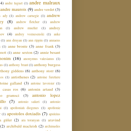
andre malraux
(4)
andre luguet
(1)
andre maurois
(9)
andre verdet
(3)
andrew
s ady
(1)
andrew carnegie
(1)
ey
(8)
andrew fletcher
(1)
andrew
andrey
an
(1)
andrew mueller
(1)
nov
(4)
andrey voznesenski
(1)
anke
(1)
ann druyan
(1)
ann rippin
(1)
annaeus
anne bronte
(3)
anne frank
(3)
s
(1)
anne sexton
(2)
annie besant
amott
(1)
nonim
(16)
anonymus valesianus
(1)
anthony burgess
us
(1)
anthony brant
(1)
nthony giddens
(6)
anthony storr
(6)
antisthenes
(2)
nos
(1)
antoine furetiere
toine galland
(3)
antoine lavoisier
(1)
i casas ros
(6)
antonin artaud
(3)
antonio lopez
io gramsci
(3)
llo
(7)
antonio salieri
(1)
antonio
hi
(1)
apollonialı diogenes
(1)
apollonie
apostolos doxiadis
(7)
r
(1)
apuleius
a güler
(2)
aravind
ara toranyan
(1)
(2)
archibald macleish
(2)
archimedes