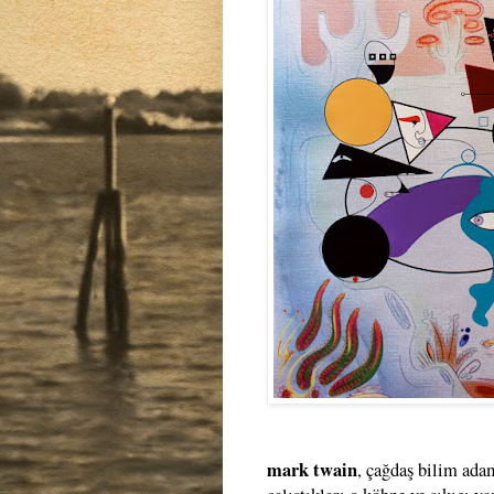
mark twain
, çağdaş bilim ada