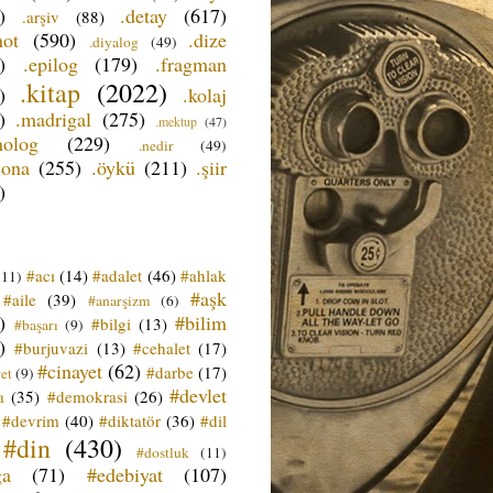
)
.detay
(617)
.arşiv
(88)
not
(590)
.dize
.diyalog
(49)
)
.epilog
(179)
.fragman
.kitap
(2022)
)
.kolaj
)
.madrigal
(275)
.mektup
(47)
nolog
(229)
.nedir
(49)
sona
(255)
.öykü
(211)
.şiir
)
#acı
(14)
#adalet
(46)
#ahlak
(11)
#aşk
#aile
(39)
#anarşizm
(6)
)
#bilim
#bilgi
(13)
#başarı
(9)
)
#burjuvazi
(13)
#cehalet
(17)
#cinayet
(62)
#darbe
(17)
et
(9)
#devlet
a
(35)
#demokrasi
(26)
#devrim
(40)
#diktatör
(36)
#dil
#din
(430)
#dostluk
(11)
ğa
(71)
#edebiyat
(107)