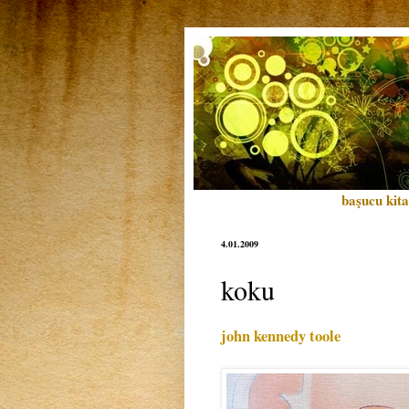
başucu kita
4.01.2009
koku
john kennedy toole