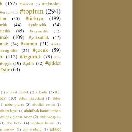
ih
(152)
#teknoloji
#tasavvuf
(3)
#toplum
(294)
#terapi
(11)
#türkiye
(199)
etim
(35)
rlık
(44)
#yalnızlık
(34)
tıcılık
(45)
#yayıncılık
(12)
zmak
(109)
#yoksulluk
(47)
#zaman
(71)
culuk
(24)
#zeka
#çocuk
(59)
#zenginlik
(24)
üm
(112)
#özgürlük
(79)
#ün
#şiddet
ütopya
(19)
#şehir
(32)
#şiir
(63)
a.l.
a. kadir
(5)
(1)
a. burak zeybek
(1)
edy
(10)
abbas kiarostami
(1)
abbas
abbe pierre
(5)
(1)
abdullah cevdet
(1)
abdülhak hamit tarhan
ffar el-hayati
(1)
dülhak şinasi hisar
(2)
abdülvahap el-
abe kobo
(4)
(1)
abraham lincoln
(1)
adalet
am maslow
(1)
aby warburg
(1)