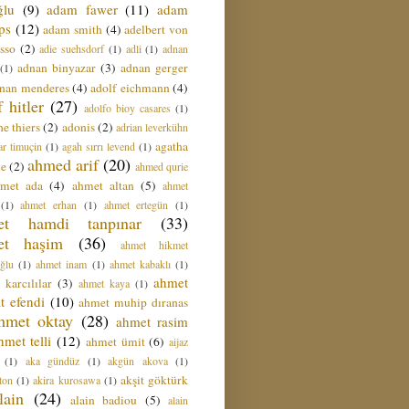
ğlu
(9)
adam fawer
(11)
adam
ips
(12)
adam smith
(4)
adelbert von
sso
(2)
adie suehsdorf
(1)
adli
(1)
adnan
adnan binyazar
(3)
adnan gerger
(1)
nan menderes
(4)
adolf eichmann
(4)
f hitler
(27)
adolfo bioy casares
(1)
e thiers
(2)
adonis
(2)
adrian leverkühn
agatha
ar timuçin
(1)
agah sırrı levend
(1)
ahmed arif
(20)
ie
(2)
ahmed qurie
hmet ada
(4)
ahmet altan
(5)
ahmet
(1)
ahmet erhan
(1)
ahmet ertegün
(1)
et hamdi tanpınar
(33)
et haşim
(36)
ahmet hikmet
ğlu
(1)
ahmet inam
(1)
ahmet kabaklı
(1)
ahmet
 karcılılar
(3)
ahmet kaya
(1)
t efendi
(10)
ahmet muhip dıranas
hmet oktay
(28)
ahmet rasim
hmet telli
(12)
ahmet ümit
(6)
aijaz
(1)
aka gündüz
(1)
akgün akova
(1)
akşit göktürk
ton
(1)
akira kurosawa
(1)
lain
(24)
alain badiou
(5)
alain