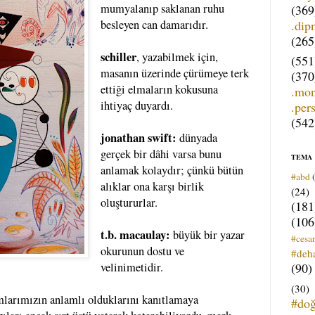
mumyalanıp saklanan ruhu
(369
.dip
besleyen can damarıdır.
(265
schiller
, yazabilmek için,
(551
masanın üzerinde çürümeye terk
(370
ettiği elmaların kokusuna
.mo
ihtiyaç duyardı.
.per
(542
jonathan swift:
dünyada
gerçek bir dâhi varsa bunu
TEMA
anlamak kolaydır; çünkü bütün
#abd
alıklar ona karşı birlik
(24)
oluştururlar.
(181
(106
t.b. macaulay:
büyük bir yazar
#cesar
okurunun dostu ve
#deh
(90)
velinimetidir.
(30)
mlarımızın anlamlı olduklarını kanıtlamaya
#do