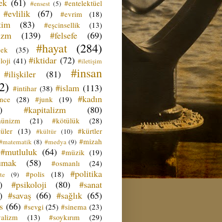
ek
(61)
#entelektüel
#ensest
(5)
#evlilik
(67)
#evrim
(18)
tim
(83)
#eşcinsellik
(13)
izm
(139)
#felsefe
(69)
#hayat
(284)
çek
(35)
#iktidar
(72)
loji
(41)
#iletişim
#insan
#ilişkiler
(81)
2)
#islam
(113)
#intihar
(38)
#kadın
ence
(28)
#junk
(19)
)
#kapitalizm
(80)
ünizm
(21)
#kötülük
(28)
üler
(13)
#kürtler
#kültür
(10)
#mizah
#matematik
(8)
#medya
(9)
#mutluluk
(64)
#müzik
(19)
umak
(58)
#osmanlı
(24)
#politika
#polis
(18)
te
(9)
)
#psikoloji
(80)
#sanat
)
#savaş
(66)
#sağlık
(65)
s
(66)
#sevgi
(25)
#sinema
(23)
yalizm
(13)
#soykırım
(29)