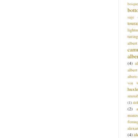
bosque
bott
sage
toura
light
turing
alber
cam
albe
(4)
a
albert
alberto
von wa
huxl
amenab
(1)
ale
(2)
manz
flemin
alexa
a
(4)