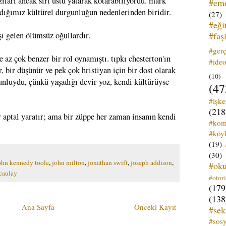
azıları ancak sırt üstü yatarak kotarabiliyordu. mark
#em
adığımız kültürel durgunluğun nedenlerinden biridir.
(27)
#eği
#faş
şı gelen ölümsüz oğullardır.
#ger
az çok benzer bir rol oynamıştı. tıpkı chesterton'ın
#ideo
r, bir düşünür ve pek çok hristiyan için bir dost olarak
(10)
runluydu, çünkü yaşadığı devir yoz, kendi kültürüyse
(47
#işk
(218
 aptal yaratır; ama bir züppe her zaman insanın kendi
#kom
#köyl
(19)
(30)
ohn kennedy toole
,
john milton
,
jonathan swift
,
joseph addison
,
#ok
acaulay
#otori
(179
(138
Ana Sayfa
Önceki Kayıt
#sek
#sos