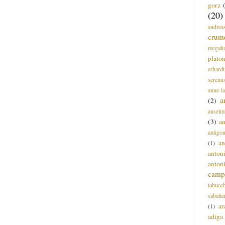
gorz
(20)
andrea
crum
mcgah
plato
erhardt
serenu
anne l
a
(2)
anselm
(3)
a
antigo
an
(1)
anton
anton
campi
tabucc
sabatie
ar
(1)
adiga