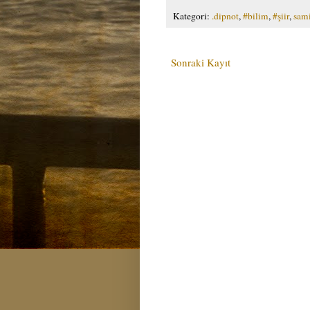
Kategori:
.dipnot
,
#bilim
,
#şiir
,
sami
Sonraki Kayıt