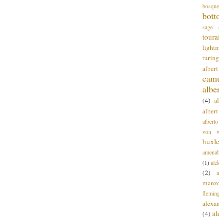
bosque
bott
sage
toura
light
turing
alber
cam
albe
(4)
a
albert
alberto
von wa
huxl
amenab
(1)
ale
(2)
manz
flemin
alexa
a
(4)