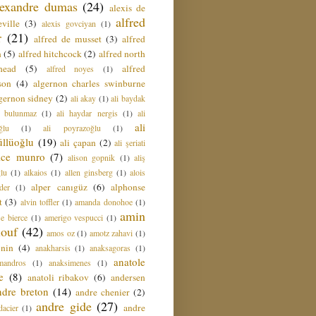
lexandre dumas
(24)
alexis de
alfred
ville
(3)
alexis govciyan
(1)
r
(21)
alfred de musset
(3)
alfred
n
(5)
alfred hitchcock
(2)
alfred north
head
(5)
alfred
alfred noyes
(1)
son
(4)
algernon charles swinburne
gernon sidney
(2)
ali akay
(1)
ali baydak
i bulunmaz
(1)
ali haydar nergis
(1)
ali
ali
ğlu
(1)
ali poyrazoğlu
(1)
üllüoğlu
(19)
ali çapan
(2)
ali şeriati
lice munro
(7)
alison gopnik
(1)
aliş
ğlu
(1)
alkaios
(1)
allen ginsberg
(1)
alois
alper canıgüz
(6)
alphonse
der
(1)
t
(3)
alvin toffler
(1)
amanda donohoe
(1)
amin
e bierce
(1)
amerigo vespucci
(1)
ouf
(42)
amos oz
(1)
amotz zahavi
(1)
 nin
(4)
anakharsis
(1)
anaksagoras
(1)
anatole
mandros
(1)
anaksimenes
(1)
e
(8)
anatoli ribakov
(6)
andersen
ndre breton
(14)
andre chenier
(2)
andre gide
(27)
andre
dacier
(1)