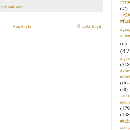
#em
paşazade sezai
(27)
#eği
#faş
Ana Sayfa
Önceki Kayıt
#ger
#ideo
(10)
(47
#işk
(218
#kom
#köyl
(19)
(30)
#ok
#otori
(179
(138
#sek
#sos