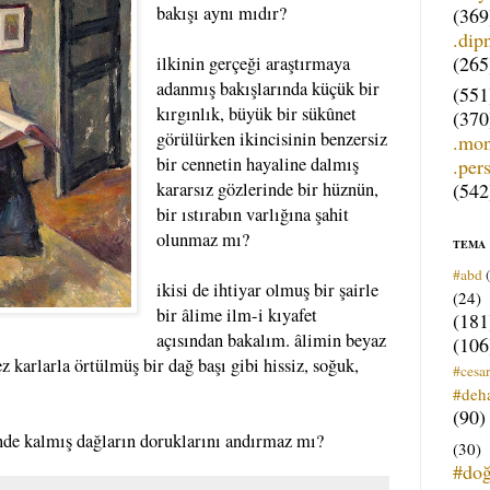
bakışı aynı mıdır?
(369
.dip
(265
ilkinin gerçeği araştırmaya
adanmış bakışlarında küçük bir
(551
kırgınlık, büyük bir sükûnet
(370
görülürken ikincisinin benzersiz
.mo
bir cennetin hayaline dalmış
.per
(542
kararsız gözlerinde bir hüznün,
bir ıstırabın varlığına şahit
olunmaz mı?
TEMA
#abd
ikisi de ihtiyar olmuş bir şairle
(24)
bir âlime ilm-i kıyafet
(181
açısından bakalım. âlimin beyaz
(106
ez karlarla örtülmüş bir dağ başı gibi hissiz, soğuk,
#cesar
#deh
(90)
çinde kalmış dağların doruklarını andırmaz mı?
(30)
#do