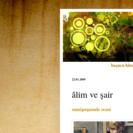
başucu kita
22.01.2009
âlim ve şair
samipaşazade sezai