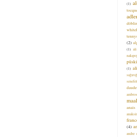
a
(1)
tocque
adle
döbli
white
tenny
(2)
al
(1)
al
nakıpo
püsk
a
(1)
sağıro
senefel
daude
ambros
maal
anais
anaksi
franc
a
(4)
andre 