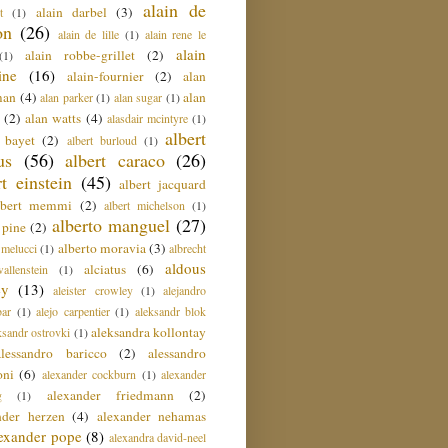
alain de
alain darbel
(3)
t
(1)
on
(26)
alain de lille
(1)
alain rene le
alain
alain robbe-grillet
(2)
(1)
ine
(16)
alain-fournier
(2)
alan
man
(4)
alan
alan parker
(1)
alan sugar
(1)
(2)
alan watts
(4)
alasdair mcintyre
(1)
albert
t bayet
(2)
albert burloud
(1)
us
(56)
albert caraco
(26)
rt einstein
(45)
albert jacquard
lbert memmi
(2)
albert michelson
(1)
alberto manguel
(27)
 pine
(2)
alberto moravia
(3)
 melucci
(1)
albrecht
aldous
alciatus
(6)
llenstein
(1)
ey
(13)
aleister crowley
(1)
alejandro
ar
(1)
alejo carpentier
(1)
aleksandr blok
aleksandra kollontay
ksandr ostrovki
(1)
alessandro baricco
(2)
alessandro
oni
(6)
alexander cockburn
(1)
alexander
alexander friedmann
(2)
g
(1)
nder herzen
(4)
alexander nehamas
lexander pope
(8)
alexandra david-neel