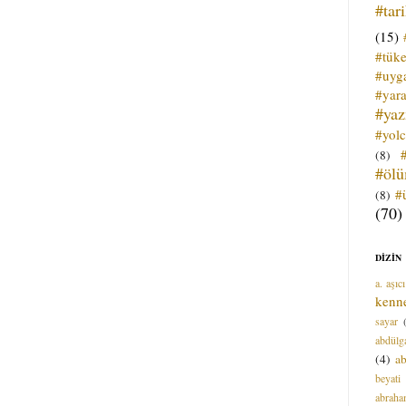
#tar
(15)
#tük
#uyga
#yara
#ya
#yol
(8)
#öl
#
(8)
(70)
DİZİN
a. aşıcı
kenn
sayar
abdülga
(4)
ab
beyati
abrah