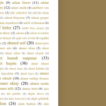
ğlu
(9)
adam fawer
(11)
adam
ips
(12)
adam smith
(4)
adelbert von
sso
(2)
adie suehsdorf
(1)
adli
(1)
adnan
adnan binyazar
(3)
adnan gerger
(1)
nan menderes
(4)
adolf eichmann
(4)
f hitler
(27)
adolfo bioy casares
(1)
e thiers
(2)
adonis
(2)
adrian leverkühn
agatha
ar timuçin
(1)
agah sırrı levend
(1)
ahmed arif
(20)
ie
(2)
ahmed qurie
hmet ada
(4)
ahmet altan
(5)
ahmet
(1)
ahmet erhan
(1)
ahmet ertegün
(1)
et hamdi tanpınar
(33)
et haşim
(36)
ahmet hikmet
ğlu
(1)
ahmet inam
(1)
ahmet kabaklı
(1)
ahmet
 karcılılar
(3)
ahmet kaya
(1)
t efendi
(10)
ahmet muhip dıranas
hmet oktay
(28)
ahmet rasim
hmet telli
(12)
ahmet ümit
(6)
aijaz
(1)
aka gündüz
(1)
akgün akova
(1)
akşit göktürk
ton
(1)
akira kurosawa
(1)
lain
(24)
alain badiou
(5)
alain