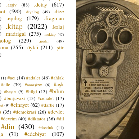
)
.detay
(617)
.arşiv
(88)
not
(590)
.dize
.diyalog
(49)
)
.epilog
(179)
.fragman
.kitap
(2022)
)
.kolaj
)
.madrigal
(275)
.mektup
(47)
nolog
(229)
.nedir
(49)
sona
(255)
.öykü
(211)
.şiir
)
#acı
(14)
#adalet
(46)
#ahlak
(11)
#aşk
#aile
(39)
#anarşizm
(6)
)
#bilim
#bilgi
(13)
#başarı
(9)
)
#burjuvazi
(13)
#cehalet
(17)
#cinayet
(62)
#darbe
(17)
et
(9)
#devlet
a
(35)
#demokrasi
(26)
#devrim
(40)
#diktatör
(36)
#dil
#din
(430)
#dostluk
(11)
ğa
(71)
#edebiyat
(107)