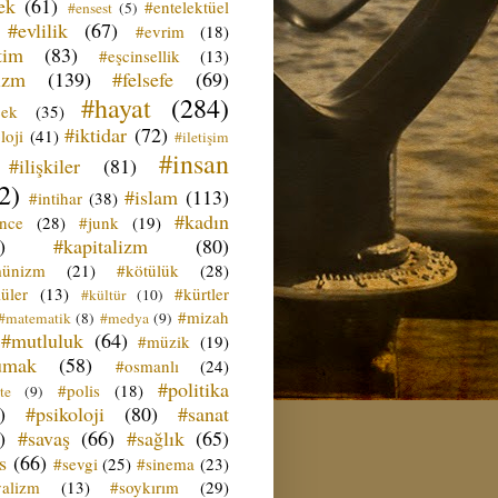
ek
(61)
#entelektüel
#ensest
(5)
#evlilik
(67)
#evrim
(18)
tim
(83)
#eşcinsellik
(13)
izm
(139)
#felsefe
(69)
#hayat
(284)
çek
(35)
#iktidar
(72)
loji
(41)
#iletişim
#insan
#ilişkiler
(81)
2)
#islam
(113)
#intihar
(38)
#kadın
ence
(28)
#junk
(19)
)
#kapitalizm
(80)
ünizm
(21)
#kötülük
(28)
üler
(13)
#kürtler
#kültür
(10)
#mizah
#matematik
(8)
#medya
(9)
#mutluluk
(64)
#müzik
(19)
umak
(58)
#osmanlı
(24)
#politika
#polis
(18)
te
(9)
)
#psikoloji
(80)
#sanat
)
#savaş
(66)
#sağlık
(65)
s
(66)
#sevgi
(25)
#sinema
(23)
yalizm
(13)
#soykırım
(29)