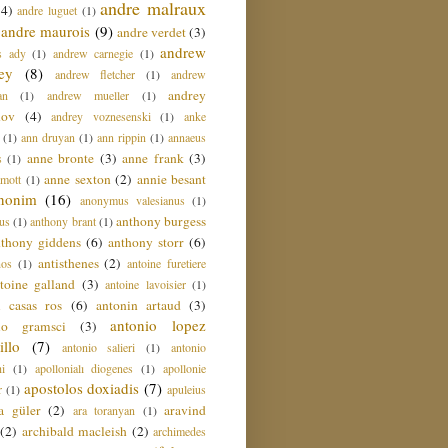
andre malraux
(4)
andre luguet
(1)
andre maurois
(9)
andre verdet
(3)
andrew
s ady
(1)
andrew carnegie
(1)
ey
(8)
andrew fletcher
(1)
andrew
andrey
an
(1)
andrew mueller
(1)
nov
(4)
andrey voznesenski
(1)
anke
(1)
ann druyan
(1)
ann rippin
(1)
annaeus
anne bronte
(3)
anne frank
(3)
s
(1)
anne sexton
(2)
annie besant
amott
(1)
nonim
(16)
anonymus valesianus
(1)
anthony burgess
us
(1)
anthony brant
(1)
nthony giddens
(6)
anthony storr
(6)
antisthenes
(2)
nos
(1)
antoine furetiere
toine galland
(3)
antoine lavoisier
(1)
i casas ros
(6)
antonin artaud
(3)
antonio lopez
io gramsci
(3)
llo
(7)
antonio salieri
(1)
antonio
hi
(1)
apollonialı diogenes
(1)
apollonie
apostolos doxiadis
(7)
r
(1)
apuleius
a güler
(2)
aravind
ara toranyan
(1)
(2)
archibald macleish
(2)
archimedes