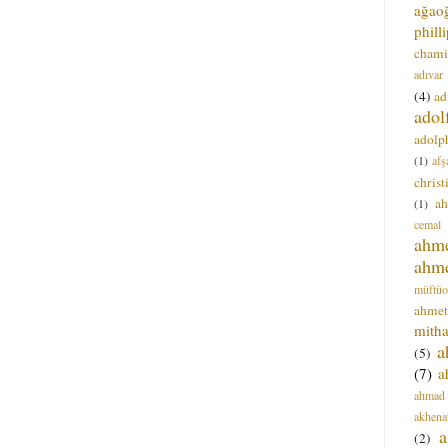
ağao
phill
chami
adıvar
(4)
ad
adol
adolph
(1)
afş
christ
a
(1)
cemal
ahm
ahm
müftüo
ahmet
mitha
a
(5)
(7)
a
ahmad
akhena
a
(2)