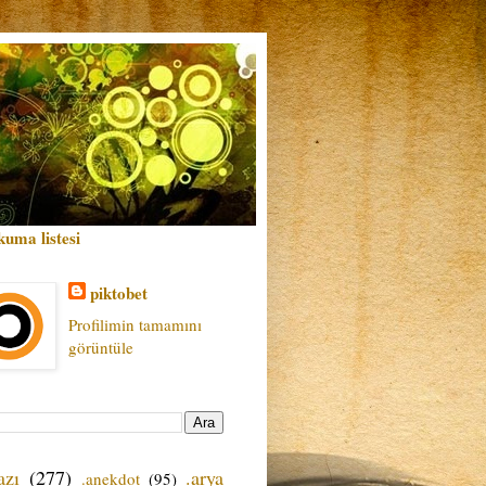
kuma listesi
piktobet
Profilimin tamamını
görüntüle
azı
(277)
.arya
.anekdot
(95)