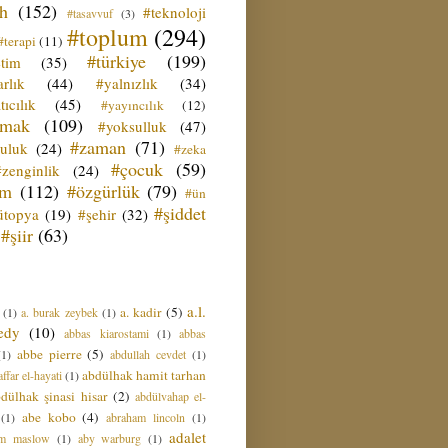
ih
(152)
#teknoloji
#tasavvuf
(3)
#toplum
(294)
#terapi
(11)
#türkiye
(199)
etim
(35)
rlık
(44)
#yalnızlık
(34)
tıcılık
(45)
#yayıncılık
(12)
zmak
(109)
#yoksulluk
(47)
#zaman
(71)
culuk
(24)
#zeka
#çocuk
(59)
#zenginlik
(24)
üm
(112)
#özgürlük
(79)
#ün
#şiddet
ütopya
(19)
#şehir
(32)
#şiir
(63)
a.l.
a. kadir
(5)
(1)
a. burak zeybek
(1)
edy
(10)
abbas kiarostami
(1)
abbas
abbe pierre
(5)
(1)
abdullah cevdet
(1)
abdülhak hamit tarhan
ffar el-hayati
(1)
dülhak şinasi hisar
(2)
abdülvahap el-
abe kobo
(4)
(1)
abraham lincoln
(1)
adalet
am maslow
(1)
aby warburg
(1)