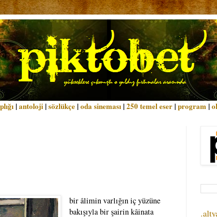
plığı
|
antoloji
|
sözlükçe
|
oda sineması
|
250 temel eser
|
program
|
o
bir âlimin varlığın iç yüzüne
bakışıyla bir şairin kâinata
.alty