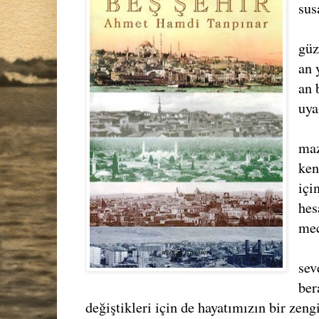
sus
güz
an 
an 
uya
maz
ken
içi
hes
mec
sev
ber
değiştikleri için de hayatımızın bir zeng