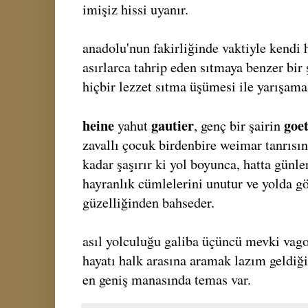
imişiz hissi uyanır.
anadolu'nun fakirliğinde vaktiyle kendi h
asırlarca tahrip eden sıtmaya benzer bir ş
hiçbir lezzet sıtma üşümesi ile yarışama
heine
gautier
goe
yahut
, genç bir şairin
zavallı çocuk birdenbire weimar tanrısı
kadar şaşırır ki yol boyunca, hatta günle
hayranlık cümlelerini unutur ve yolda g
güzelliğinden bahseder.
asıl yolculuğu galiba üçüncü mevki vag
hayatı halk arasına aramak lazım geldiği
en geniş manasında temas var.