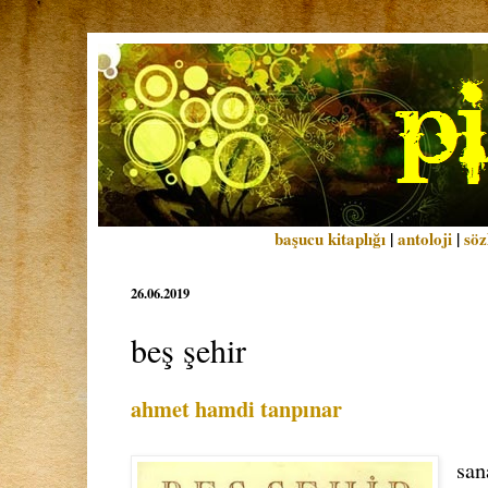
başucu kitaplığı
|
antoloji
|
söz
26.06.2019
beş şehir
ahmet hamdi tanpınar
san