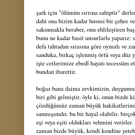
şark için "ölümün sırrına sahiptir" derler
dahi ona bizim kadar hususi bir çehre ver
sakınmakla beraber, onu ehlileştiren baş
bunu ne kadar basit unsurlarla yaparız: 
defa tahtadan sırasına göre oymalı ve zar
sanduka, birkaç işlenmiş örtü veya düz ye
işte cetlerimize ebedî hayatı tecessüm 
bundan ibarettir.
boğaz bana daima zevkimizin, duygum
biri gibi gelmiştir. öyle ki, onun bizde
çözdüğümüz zaman büyük hakikatlerimiz
sanmışımdır. bu bir hayal olabilir. birço
eşi veya eşiti oldukları vehmini verirler.
zaman bizde büyük, kendi kendine yetebi