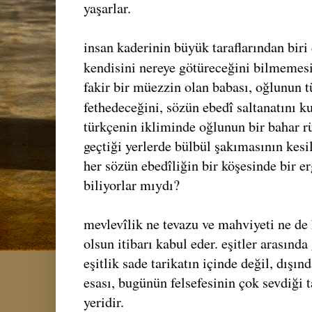
yaşarlar.
insan kaderinin büyük taraflarından biri
kendisini nereye götüreceğini bilmemesi
fakir bir müezzin olan babası, oğlunun t
fethedeceğini, sözün ebedî saltanatını k
türkçenin ikliminde oğlunun bir bahar r
geçtiği yerlerde bülbül şakımasının kes
her sözün ebedîliğin bir köşesinde bir e
biliyorlar mıydı?
mevlevîlik ne tevazu ve mahviyeti ne de
olsun itibarı kabul eder. eşitler arasınd
eşitlik sade tarikatın içinde değil, dış
esası, bugünün felsefesinin çok sevdiği t
yeridir.