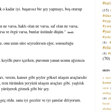
#tar
k o kadar iyi. başarısız bir şey yapmayı, boş oturup
(15)
#tük
#uyga
#yara
n ne varsa, haklı olan ne varsa, saf olan ne varsa,
#ya
rsa ve övgü varsa, bunlar üstünde düşün."
(incil)
#yol
(8)
e, onu uzun süre seyredersen eğer, sonsuzluğu
#öl
#
(8)
(70)
 keyifle puro içerken, puronun yanan ucunu ağzınıza
DİZİN
arı, verem, kanser gibi şeyler göksel ulaşım araçlarıdır
a. aşıcı
kenn
, tren türünden yeryüzü ulaşım araçları gibi. yaşlılık
sayar
 yürüyerek gitmek gibi bir şey.
abdülga
(4)
ab
geç oldu. sana iyi geceler ve iyi şanslar diliyorum.
beyati
abrah