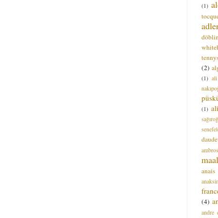
a
(1)
tocque
adle
döbli
white
tenny
(2)
al
(1)
al
nakıpo
püsk
a
(1)
sağıro
senefel
daude
ambros
maal
anais
anaksi
franc
a
(4)
andre 