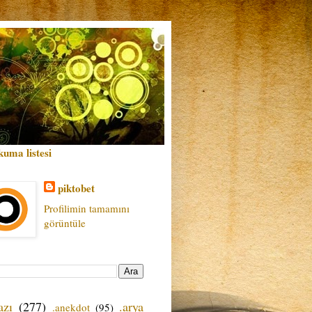
kuma listesi
piktobet
Profilimin tamamını
görüntüle
azı
(277)
.arya
.anekdot
(95)