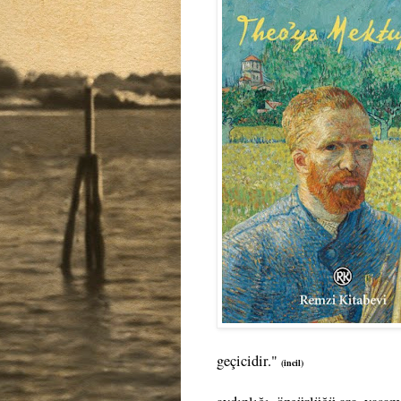
geçicidir."
(incil)