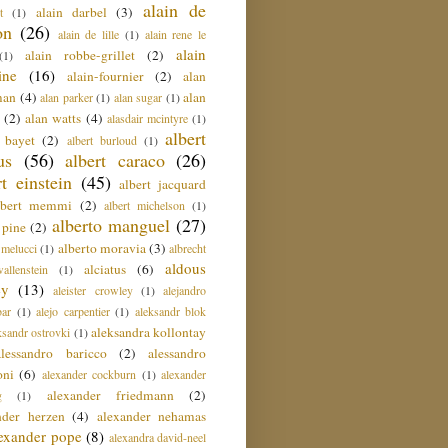
alain de
alain darbel
(3)
t
(1)
on
(26)
alain de lille
(1)
alain rene le
alain
alain robbe-grillet
(2)
(1)
ine
(16)
alain-fournier
(2)
alan
man
(4)
alan
alan parker
(1)
alan sugar
(1)
(2)
alan watts
(4)
alasdair mcintyre
(1)
albert
t bayet
(2)
albert burloud
(1)
us
(56)
albert caraco
(26)
rt einstein
(45)
albert jacquard
lbert memmi
(2)
albert michelson
(1)
alberto manguel
(27)
 pine
(2)
alberto moravia
(3)
 melucci
(1)
albrecht
aldous
alciatus
(6)
llenstein
(1)
ey
(13)
aleister crowley
(1)
alejandro
ar
(1)
alejo carpentier
(1)
aleksandr blok
aleksandra kollontay
ksandr ostrovki
(1)
alessandro baricco
(2)
alessandro
oni
(6)
alexander cockburn
(1)
alexander
alexander friedmann
(2)
g
(1)
nder herzen
(4)
alexander nehamas
lexander pope
(8)
alexandra david-neel