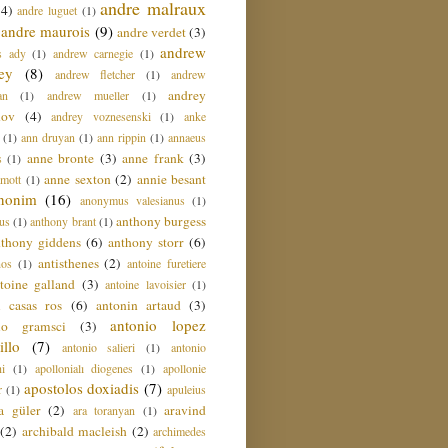
andre malraux
(4)
andre luguet
(1)
andre maurois
(9)
andre verdet
(3)
andrew
s ady
(1)
andrew carnegie
(1)
ey
(8)
andrew fletcher
(1)
andrew
andrey
an
(1)
andrew mueller
(1)
nov
(4)
andrey voznesenski
(1)
anke
(1)
ann druyan
(1)
ann rippin
(1)
annaeus
anne bronte
(3)
anne frank
(3)
s
(1)
anne sexton
(2)
annie besant
amott
(1)
nonim
(16)
anonymus valesianus
(1)
anthony burgess
us
(1)
anthony brant
(1)
nthony giddens
(6)
anthony storr
(6)
antisthenes
(2)
nos
(1)
antoine furetiere
toine galland
(3)
antoine lavoisier
(1)
i casas ros
(6)
antonin artaud
(3)
antonio lopez
io gramsci
(3)
llo
(7)
antonio salieri
(1)
antonio
hi
(1)
apollonialı diogenes
(1)
apollonie
apostolos doxiadis
(7)
r
(1)
apuleius
a güler
(2)
aravind
ara toranyan
(1)
(2)
archibald macleish
(2)
archimedes