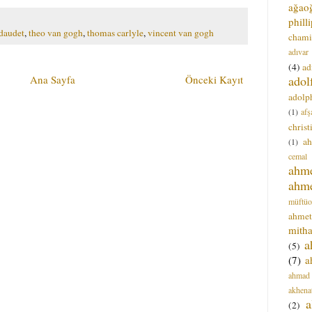
ağao
phill
daudet
,
theo van gogh
,
thomas carlyle
,
vincent van gogh
chami
adıvar
(4)
ad
adol
Ana Sayfa
Önceki Kayıt
adolph
(1)
afş
christ
a
(1)
cemal
ahm
ahm
müftüo
ahmet
mitha
a
(5)
(7)
a
ahmad
akhena
a
(2)