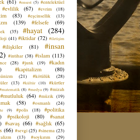
ek
(61)
#entelektüel
#ensest
(5)
#evlilik
(67)
#evrim
(18)
tim
(83)
#eşcinsellik
(13)
izm
(139)
#felsefe
(69)
#hayat
(284)
çek
(35)
#iktidar
(72)
loji
(41)
#iletişim
#insan
#ilişkiler
(81)
2)
#islam
(113)
#intihar
(38)
#kadın
ence
(28)
#junk
(19)
)
#kapitalizm
(80)
ünizm
(21)
#kötülük
(28)
üler
(13)
#kürtler
#kültür
(10)
#mizah
#matematik
(8)
#medya
(9)
#mutluluk
(64)
#müzik
(19)
umak
(58)
#osmanlı
(24)
#politika
#polis
(18)
te
(9)
)
#psikoloji
(80)
#sanat
)
#savaş
(66)
#sağlık
(65)
s
(66)
#sevgi
(25)
#sinema
(23)
yalizm
(13)
#soykırım
(29)