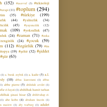
ih
(152)
#teknoloji
#tasavvuf
(3)
#toplum
(294)
#terapi
(11)
#türkiye
(199)
etim
(35)
rlık
(44)
#yalnızlık
(34)
tıcılık
(45)
#yayıncılık
(12)
zmak
(109)
#yoksulluk
(47)
#zaman
(71)
culuk
(24)
#zeka
#çocuk
(59)
#zenginlik
(24)
üm
(112)
#özgürlük
(79)
#ün
#şiddet
ütopya
(19)
#şehir
(32)
#şiir
(63)
a.l.
a. kadir
(5)
(1)
a. burak zeybek
(1)
edy
(10)
abbas kiarostami
(1)
abbas
abbe pierre
(5)
(1)
abdullah cevdet
(1)
abdülhak hamit tarhan
ffar el-hayati
(1)
dülhak şinasi hisar
(2)
abdülvahap el-
abe kobo
(4)
(1)
abraham lincoln
(1)
adalet
am maslow
(1)
aby warburg
(1)