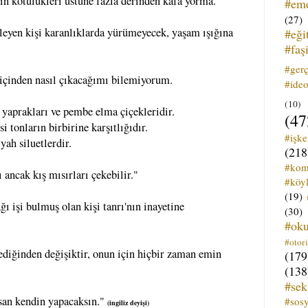
ın kötülükleri üstüne fazla derinden kafa yorma.
#em
(27)
zleyen kişi karanlıklarda yürümeyecek, yaşam ışığına
#eği
#faş
#ger
içinden nasıl çıkacağımı bilemiyorum.
#ideo
(10)
r yaprakları ve pembe elma çiçekleridir.
(47
 tonların birbirine karşıtlığıdır.
#işk
yah siluetlerdir.
(218
#kom
 ancak kış mısırları çekebilir."
#köyl
(19)
ı işi bulmuş olan kişi tanrı'nın inayetine
(30)
#ok
#otori
ediğinden değişiktir, onun için hiçbir zaman emin
(179
(138
#sek
orsan kendin yapacaksın."
#sos
(ingiliz deyişi)