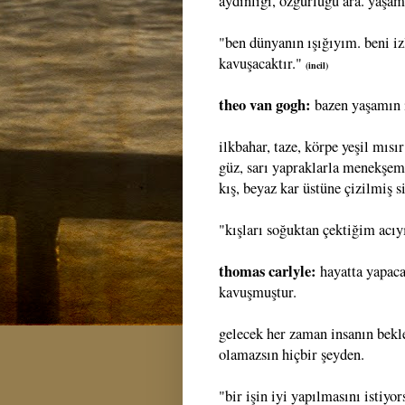
aydınlığı, özgürlüğü ara. yaşam
"ben dünyanın ışığıyım. beni i
kavuşacaktır."
(incil)
theo van gogh:
bazen yaşamın 
ilkbahar, taze, körpe yeşil mısı
güz, sarı yapraklarla menekşemsi
kış, beyaz kar üstüne çizilmiş si
"kışları soğuktan çektiğim acıyı
thomas carlyle:
hayatta yapacağ
kavuşmuştur.
gelecek her zaman insanın bekl
olamazsın hiçbir şeyden.
"bir işin iyi yapılmasını istiy