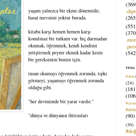
(369
.dip
yaşam yalnızca bir ekme dönemidir,
(265
hasat mevsimi yoktur burada.
(551
kitaba karşı hemen hemen karşı
(370
konulmaz bir tutkum var. hiç durmadan
.mo
okumak, öğrenmek, kendi kendimi
.per
(542
yetiştirmek peynir ekmek kadar kesin
bir gereksinim benim için.
TEMA
insan okumayı öğrenmek zorunda; tıpkı
#abd
görmeyi, yaşamayı öğrenmek zorunda
(24)
olduğu gibi.
(181
(106
"her devinimde bir yarar vardır."
#cesar
#deh
(90)
"dünya ve dünyanın ihtirasları
(30)
#do