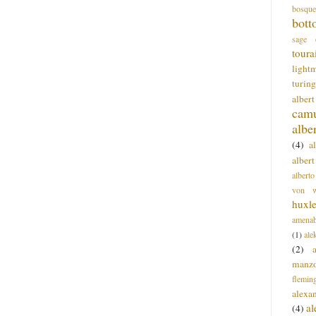
bosque
bott
sage
toura
light
turing
alber
cam
albe
(4)
a
albert
alberto
von wa
huxl
amenab
(1)
ale
(2)
manz
flemin
alexa
a
(4)