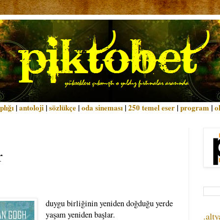
plığı
|
antoloji
|
sözlükçe
|
oda sineması
|
250 temel eser
|
program
|
o
r
duygu birliğinin yeniden doğduğu yerde
yaşam yeniden başlar.
.alty