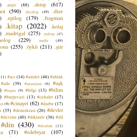
)
.detay
(617)
.arşiv
(88)
not
(590)
.dize
.diyalog
(49)
)
.epilog
(179)
.fragman
.kitap
(2022)
)
.kolaj
)
.madrigal
(275)
.mektup
(47)
nolog
(229)
.nedir
(49)
sona
(255)
.öykü
(211)
.şiir
)
#acı
(14)
#adalet
(46)
#ahlak
(11)
#aşk
#aile
(39)
#anarşizm
(6)
)
#bilim
#bilgi
(13)
#başarı
(9)
)
#burjuvazi
(13)
#cehalet
(17)
#cinayet
(62)
#darbe
(17)
et
(9)
#devlet
a
(35)
#demokrasi
(26)
#devrim
(40)
#diktatör
(36)
#dil
#din
(430)
#dostluk
(11)
ğa
(71)
#edebiyat
(107)