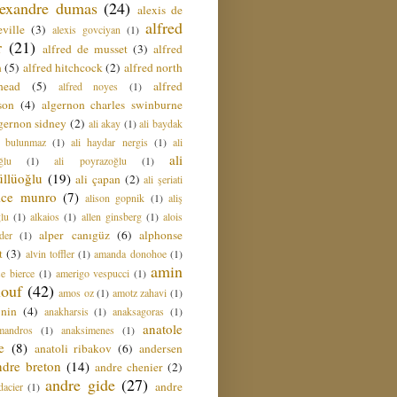
lexandre dumas
(24)
alexis de
alfred
ville
(3)
alexis govciyan
(1)
r
(21)
alfred de musset
(3)
alfred
n
(5)
alfred hitchcock
(2)
alfred north
head
(5)
alfred
alfred noyes
(1)
son
(4)
algernon charles swinburne
gernon sidney
(2)
ali akay
(1)
ali baydak
i bulunmaz
(1)
ali haydar nergis
(1)
ali
ali
ğlu
(1)
ali poyrazoğlu
(1)
üllüoğlu
(19)
ali çapan
(2)
ali şeriati
lice munro
(7)
alison gopnik
(1)
aliş
ğlu
(1)
alkaios
(1)
allen ginsberg
(1)
alois
alper canıgüz
(6)
alphonse
der
(1)
t
(3)
alvin toffler
(1)
amanda donohoe
(1)
amin
e bierce
(1)
amerigo vespucci
(1)
ouf
(42)
amos oz
(1)
amotz zahavi
(1)
 nin
(4)
anakharsis
(1)
anaksagoras
(1)
anatole
mandros
(1)
anaksimenes
(1)
e
(8)
anatoli ribakov
(6)
andersen
ndre breton
(14)
andre chenier
(2)
andre gide
(27)
andre
dacier
(1)