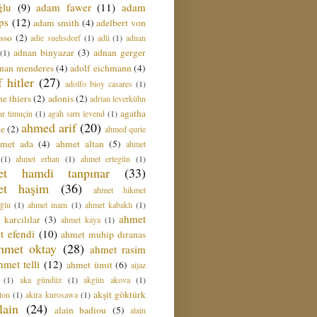
ğlu
(9)
adam fawer
(11)
adam
ips
(12)
adam smith
(4)
adelbert von
sso
(2)
adie suehsdorf
(1)
adli
(1)
adnan
adnan binyazar
(3)
adnan gerger
(1)
nan menderes
(4)
adolf eichmann
(4)
f hitler
(27)
adolfo bioy casares
(1)
e thiers
(2)
adonis
(2)
adrian leverkühn
agatha
ar timuçin
(1)
agah sırrı levend
(1)
ahmed arif
(20)
ie
(2)
ahmed qurie
hmet ada
(4)
ahmet altan
(5)
ahmet
(1)
ahmet erhan
(1)
ahmet ertegün
(1)
et hamdi tanpınar
(33)
et haşim
(36)
ahmet hikmet
ğlu
(1)
ahmet inam
(1)
ahmet kabaklı
(1)
ahmet
 karcılılar
(3)
ahmet kaya
(1)
t efendi
(10)
ahmet muhip dıranas
hmet oktay
(28)
ahmet rasim
hmet telli
(12)
ahmet ümit
(6)
aijaz
(1)
aka gündüz
(1)
akgün akova
(1)
akşit göktürk
ton
(1)
akira kurosawa
(1)
lain
(24)
alain badiou
(5)
alain