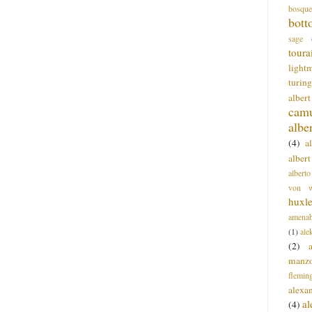
bosque
bott
sage
toura
light
turing
alber
cam
albe
(4)
a
albert
alberto
von wa
huxl
amenab
(1)
ale
(2)
manz
flemin
alexa
a
(4)