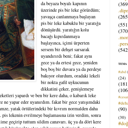
da beyaza boyalı kapının
(369
.dip
üzerinde pis bir leke görürdüm;
(265
yavaşça canlanmaya başlayan
pis bir leke kabuklu bir yaratığa
(551
dönüşürdü. yaratığın kolu
(370
bacağı kıpırdanmaya
.mo
başlayınca, içimi ürperten
.per
(542
sersem bir dehşet sarsarak
uyandırırdı beni; fakat aynı
gece ya da ertesi gece, yeniden
TEMA
boş boş bir duvara ya da perdeye
#abd
bakıyor olurdum, oradaki lekeli
(24)
bir nokta gafil uykucunun
(181
dikkatini çeker, genişlemeye
(106
etleri yapardı ve ben bir kere daha, o kabarık leke
#cesar
 ne yapar eder uyanırdım. fakat bir gece yatışımdaki
#deh
(90)
gamze, yatak örtülerindeki bir kıvrım normalden daha
i. pis lekenin evrilmeye başlamasına izin verdim, sonra
(30)
lime geçirip tuttum sildim canavarı. üç ya da dört kere
#do