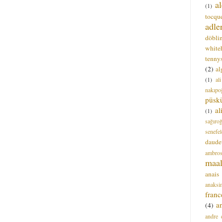
a
(1)
tocque
adle
döbli
white
tenny
(2)
al
(1)
al
nakıpo
püsk
a
(1)
sağıro
senefel
daude
ambros
maal
anais
anaksi
franc
a
(4)
andre 