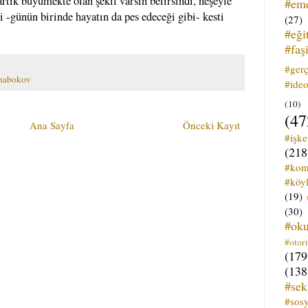
rtık büyümekte olan şekil varsın belirsindi, neşeyle
#em
i -günün birinde hayatın da pes edeceği gibi- kesti
(27)
#eği
#faş
#ger
 nabokov
#ideo
(10)
(47
Ana Sayfa
Önceki Kayıt
#işk
(218
#kom
#köyl
(19)
(30)
#ok
#otori
(179
(138
#sek
#sos