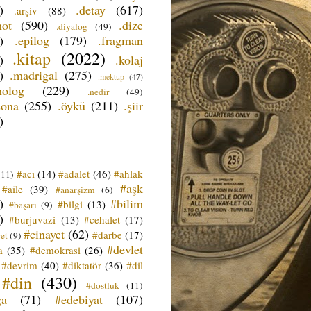
)
.detay
(617)
.arşiv
(88)
not
(590)
.dize
.diyalog
(49)
)
.epilog
(179)
.fragman
.kitap
(2022)
)
.kolaj
)
.madrigal
(275)
.mektup
(47)
nolog
(229)
.nedir
(49)
sona
(255)
.öykü
(211)
.şiir
)
#acı
(14)
#adalet
(46)
#ahlak
(11)
#aşk
#aile
(39)
#anarşizm
(6)
)
#bilim
#bilgi
(13)
#başarı
(9)
)
#burjuvazi
(13)
#cehalet
(17)
#cinayet
(62)
#darbe
(17)
et
(9)
#devlet
a
(35)
#demokrasi
(26)
#devrim
(40)
#diktatör
(36)
#dil
#din
(430)
#dostluk
(11)
ğa
(71)
#edebiyat
(107)