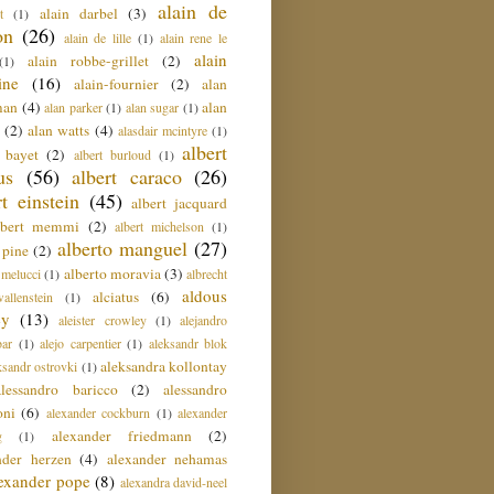
alain de
alain darbel
(3)
t
(1)
on
(26)
alain de lille
(1)
alain rene le
alain
alain robbe-grillet
(2)
(1)
ine
(16)
alain-fournier
(2)
alan
man
(4)
alan
alan parker
(1)
alan sugar
(1)
(2)
alan watts
(4)
alasdair mcintyre
(1)
albert
t bayet
(2)
albert burloud
(1)
us
(56)
albert caraco
(26)
rt einstein
(45)
albert jacquard
lbert memmi
(2)
albert michelson
(1)
alberto manguel
(27)
 pine
(2)
alberto moravia
(3)
 melucci
(1)
albrecht
aldous
alciatus
(6)
llenstein
(1)
ey
(13)
aleister crowley
(1)
alejandro
ar
(1)
alejo carpentier
(1)
aleksandr blok
aleksandra kollontay
ksandr ostrovki
(1)
alessandro baricco
(2)
alessandro
oni
(6)
alexander cockburn
(1)
alexander
alexander friedmann
(2)
g
(1)
nder herzen
(4)
alexander nehamas
lexander pope
(8)
alexandra david-neel