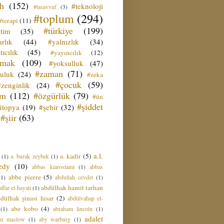
ih
(152)
#teknoloji
#tasavvuf
(3)
#toplum
(294)
#terapi
(11)
#türkiye
(199)
etim
(35)
rlık
(44)
#yalnızlık
(34)
tıcılık
(45)
#yayıncılık
(12)
zmak
(109)
#yoksulluk
(47)
#zaman
(71)
culuk
(24)
#zeka
#çocuk
(59)
#zenginlik
(24)
üm
(112)
#özgürlük
(79)
#ün
#şiddet
ütopya
(19)
#şehir
(32)
#şiir
(63)
a.l.
a. kadir
(5)
(1)
a. burak zeybek
(1)
edy
(10)
abbas kiarostami
(1)
abbas
abbe pierre
(5)
(1)
abdullah cevdet
(1)
abdülhak hamit tarhan
ffar el-hayati
(1)
dülhak şinasi hisar
(2)
abdülvahap el-
abe kobo
(4)
(1)
abraham lincoln
(1)
adalet
am maslow
(1)
aby warburg
(1)