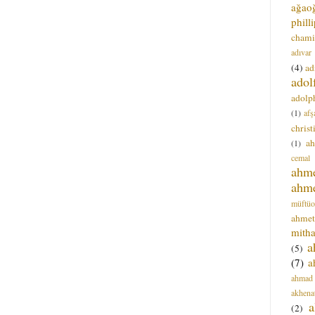
ağao
phill
chami
adıvar
(4)
ad
adol
adolph
(1)
afş
christ
a
(1)
cemal
ahm
ahm
müftüo
ahmet
mitha
a
(5)
(7)
a
ahmad
akhena
a
(2)