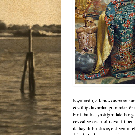
koyulurdu, elleme-kavrama harek
çözülüp duvardan çıkmadan önce
bir tuhaflık, yastığımdaki bir 
cevval ve cesur olmaya itti ben
da hayali bir dövüş eldivenini e