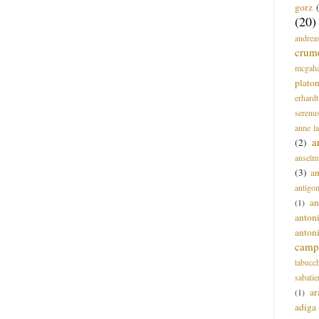
gorz
(20)
andrea
crum
mcgah
plato
erhardt
serenu
anne l
a
(2)
anselm
(3)
a
antigo
an
(1)
anton
anton
campi
tabucc
sabatie
ar
(1)
adiga