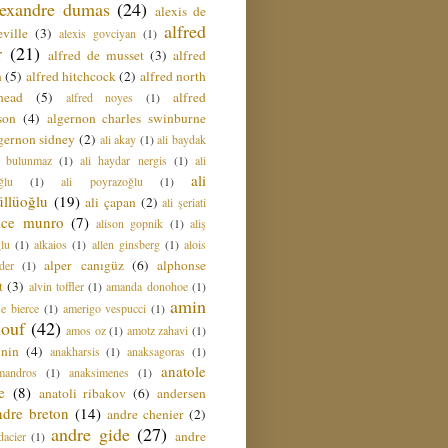
lexandre dumas
(24)
alexis de
alfred
ville
(3)
alexis govciyan
(1)
r
(21)
alfred de musset
(3)
alfred
n
(5)
alfred hitchcock
(2)
alfred north
head
(5)
alfred
alfred noyes
(1)
son
(4)
algernon charles swinburne
gernon sidney
(2)
ali akay
(1)
ali baydak
i bulunmaz
(1)
ali haydar nergis
(1)
ali
ali
ğlu
(1)
ali poyrazoğlu
(1)
üllüoğlu
(19)
ali çapan
(2)
ali şeriati
lice munro
(7)
alison gopnik
(1)
aliş
ğlu
(1)
alkaios
(1)
allen ginsberg
(1)
alois
alper canıgüz
(6)
alphonse
der
(1)
t
(3)
alvin toffler
(1)
amanda donohoe
(1)
amin
e bierce
(1)
amerigo vespucci
(1)
ouf
(42)
amos oz
(1)
amotz zahavi
(1)
 nin
(4)
anakharsis
(1)
anaksagoras
(1)
anatole
mandros
(1)
anaksimenes
(1)
e
(8)
anatoli ribakov
(6)
andersen
ndre breton
(14)
andre chenier
(2)
andre gide
(27)
andre
dacier
(1)