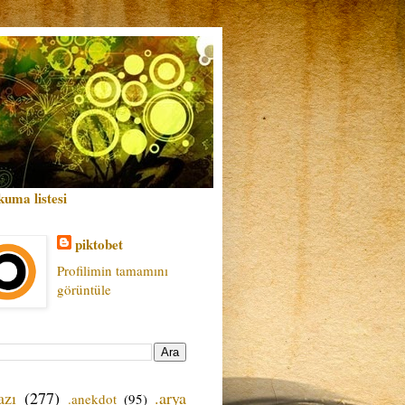
kuma listesi
piktobet
Profilimin tamamını
görüntüle
azı
(277)
.arya
.anekdot
(95)