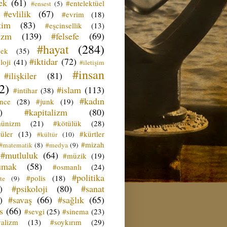
ek
(61)
#entelektüel
#ensest
(5)
#evlilik
(67)
#evrim
(18)
tim
(83)
#eşcinsellik
(13)
izm
(139)
#felsefe
(69)
#hayat
(284)
çek
(35)
#iktidar
(72)
loji
(41)
#iletişim
#insan
#ilişkiler
(81)
2)
#islam
(113)
#intihar
(38)
#kadın
ence
(28)
#junk
(19)
)
#kapitalizm
(80)
ünizm
(21)
#kötülük
(28)
üler
(13)
#kürtler
#kültür
(10)
#mizah
#matematik
(8)
#medya
(9)
#mutluluk
(64)
#müzik
(19)
umak
(58)
#osmanlı
(24)
#politika
#polis
(18)
te
(9)
)
#psikoloji
(80)
#sanat
)
#savaş
(66)
#sağlık
(65)
s
(66)
#sevgi
(25)
#sinema
(23)
yalizm
(13)
#soykırım
(29)