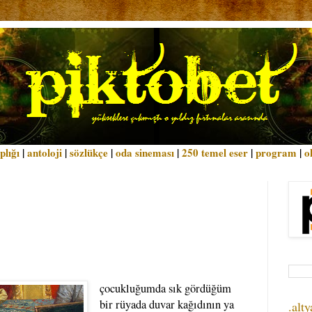
plığı
|
antoloji
|
sözlükçe
|
oda sineması
|
250 temel eser
|
program
|
o
çocukluğumda sık gördüğüm
bir rüyada duvar kağıdının ya
.alty