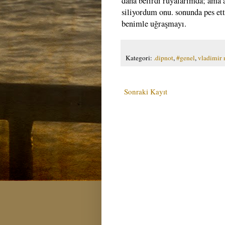
daha belirdi rüyalarımda; ama a
siliyordum onu. sonunda pes ett
benimle uğraşmayı.
Kategori:
.dipnot
,
#genel
,
vladimir
Sonraki Kayıt