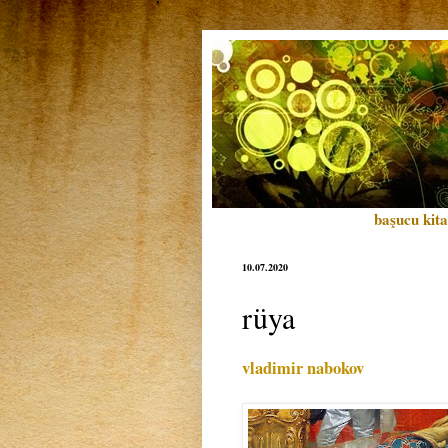
başucu kita
10.07.2020
rüya
vladimir nabokov