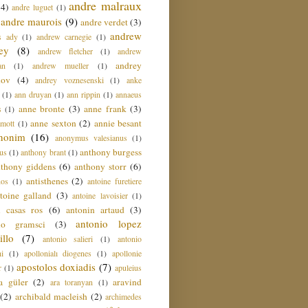
andre malraux
(4)
andre luguet
(1)
andre maurois
(9)
andre verdet
(3)
andrew
s ady
(1)
andrew carnegie
(1)
ey
(8)
andrew fletcher
(1)
andrew
andrey
an
(1)
andrew mueller
(1)
nov
(4)
andrey voznesenski
(1)
anke
(1)
ann druyan
(1)
ann rippin
(1)
annaeus
anne bronte
(3)
anne frank
(3)
s
(1)
anne sexton
(2)
annie besant
amott
(1)
nonim
(16)
anonymus valesianus
(1)
anthony burgess
us
(1)
anthony brant
(1)
nthony giddens
(6)
anthony storr
(6)
antisthenes
(2)
nos
(1)
antoine furetiere
toine galland
(3)
antoine lavoisier
(1)
i casas ros
(6)
antonin artaud
(3)
antonio lopez
io gramsci
(3)
llo
(7)
antonio salieri
(1)
antonio
hi
(1)
apollonialı diogenes
(1)
apollonie
apostolos doxiadis
(7)
r
(1)
apuleius
a güler
(2)
aravind
ara toranyan
(1)
(2)
archibald macleish
(2)
archimedes