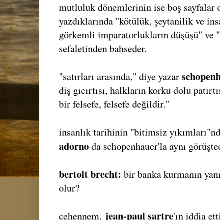
mutluluk dönemlerinin ise boş sayfalar 
yazdıklarında "kötülük, şeytanilik ve in
görkemli imparatorlukların düşüşü" ve 
sefaletinden bahseder.
schopen
"satırları arasında," diye yazar
diş gıcırtısı, halkların korku dolu patır
bir felsefe, felsefe değildir."
insanlık tarihinin "bitimsiz yıkımları"
adorno
da schopenhauer'la aynı görüşted
bertolt brecht:
bir banka kurmanın yan
olur?
jean-paul sartre
cehennem,
'ın iddia et