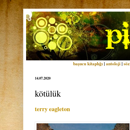
başucu kitaplığı
|
antoloji
|
söz
14.07.2020
kötülük
terry eagleton