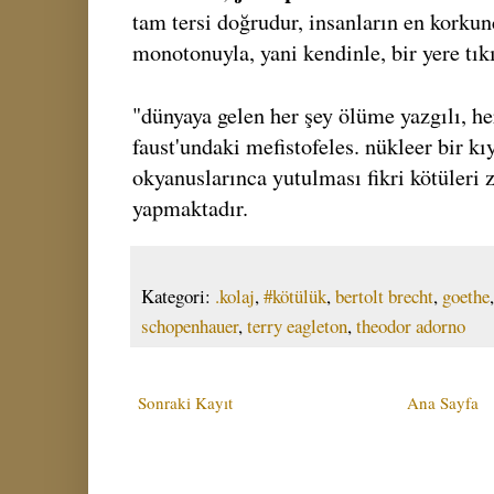
tam tersi doğrudur, insanların en korku
monotonuyla, yani kendinle, bir yere tı
"dünyaya gelen her şey ölüme yazgılı, he
faust'undaki mefistofeles. nükleer bir k
okyanuslarınca yutulması fikri kötüleri 
yapmaktadır.
Kategori:
.kolaj
,
#kötülük
,
bertolt brecht
,
goethe
schopenhauer
,
terry eagleton
,
theodor adorno
Sonraki Kayıt
Ana Sayfa