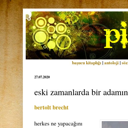
başucu kitaplığı
|
antoloji
|
söz
27.07.2020
eski zamanlarda bir adamın 
bertolt brecht
herkes ne yapacağını