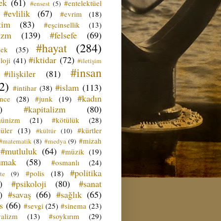
ek
(61)
#entelektüel
#ensest
(5)
#evlilik
(67)
#evrim
(18)
tim
(83)
#eşcinsellik
(13)
izm
(139)
#felsefe
(69)
#hayat
(284)
çek
(35)
#iktidar
(72)
loji
(41)
#iletişim
#insan
#ilişkiler
(81)
2)
#islam
(113)
#intihar
(38)
#kadın
ence
(28)
#junk
(19)
)
#kapitalizm
(80)
ünizm
(21)
#kötülük
(28)
üler
(13)
#kürtler
#kültür
(10)
#mizah
#matematik
(8)
#medya
(9)
#mutluluk
(64)
#müzik
(19)
umak
(58)
#osmanlı
(24)
#politika
#polis
(18)
te
(9)
)
#psikoloji
(80)
#sanat
)
#savaş
(66)
#sağlık
(65)
s
(66)
#sevgi
(25)
#sinema
(23)
yalizm
(13)
#soykırım
(29)