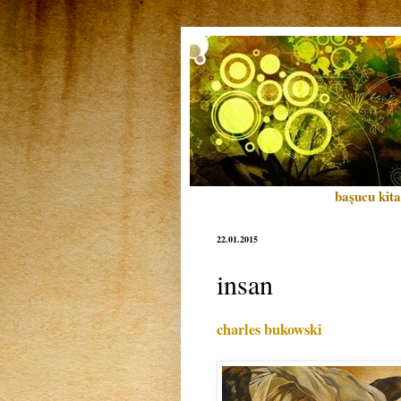
başucu kita
22.01.2015
insan
charles bukowski