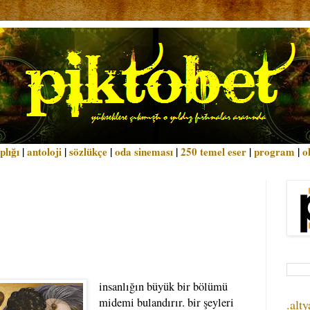
plığı
|
antoloji
|
sözlükçe
|
oda sineması
|
250 temel eser
|
program
|
o
insanlığın büyük bir bölümü
midemi bulandırır. bir şeyleri
.alty