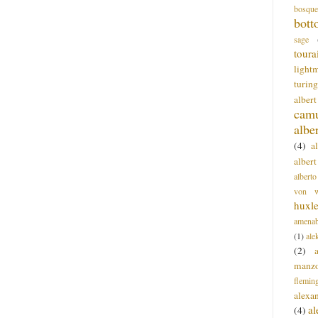
bosque
bott
sage
toura
light
turing
alber
cam
albe
(4)
a
albert
alberto
von wa
huxl
amenab
(1)
ale
(2)
manz
flemin
alexa
a
(4)