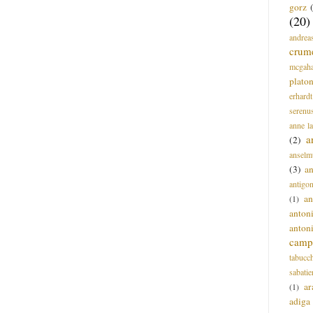
gorz
(20)
andrea
crum
mcgah
plato
erhardt
serenu
anne l
a
(2)
anselm
(3)
a
antigo
an
(1)
anton
anton
campi
tabucc
sabatie
ar
(1)
adiga