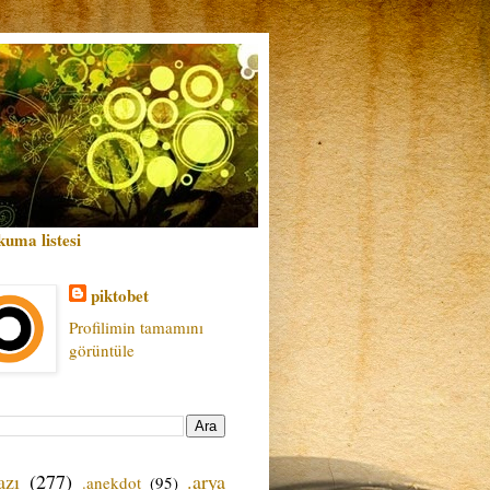
kuma listesi
piktobet
Profilimin tamamını
görüntüle
azı
(277)
.arya
.anekdot
(95)