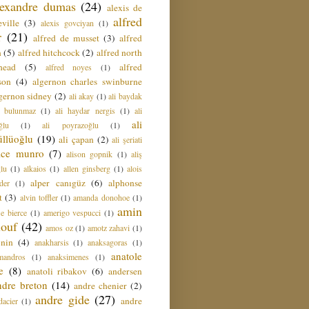
lexandre dumas
(24)
alexis de
alfred
ville
(3)
alexis govciyan
(1)
r
(21)
alfred de musset
(3)
alfred
n
(5)
alfred hitchcock
(2)
alfred north
head
(5)
alfred
alfred noyes
(1)
son
(4)
algernon charles swinburne
gernon sidney
(2)
ali akay
(1)
ali baydak
i bulunmaz
(1)
ali haydar nergis
(1)
ali
ali
ğlu
(1)
ali poyrazoğlu
(1)
üllüoğlu
(19)
ali çapan
(2)
ali şeriati
lice munro
(7)
alison gopnik
(1)
aliş
ğlu
(1)
alkaios
(1)
allen ginsberg
(1)
alois
alper canıgüz
(6)
alphonse
der
(1)
t
(3)
alvin toffler
(1)
amanda donohoe
(1)
amin
e bierce
(1)
amerigo vespucci
(1)
ouf
(42)
amos oz
(1)
amotz zahavi
(1)
 nin
(4)
anakharsis
(1)
anaksagoras
(1)
anatole
mandros
(1)
anaksimenes
(1)
e
(8)
anatoli ribakov
(6)
andersen
ndre breton
(14)
andre chenier
(2)
andre gide
(27)
andre
dacier
(1)