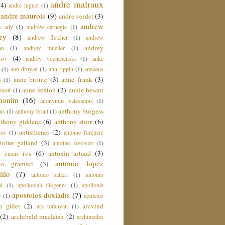
andre malraux
(4)
andre luguet
(1)
andre maurois
(9)
andre verdet
(3)
andrew
s ady
(1)
andrew carnegie
(1)
ey
(8)
andrew fletcher
(1)
andrew
andrey
an
(1)
andrew mueller
(1)
nov
(4)
andrey voznesenski
(1)
anke
(1)
ann druyan
(1)
ann rippin
(1)
annaeus
anne bronte
(3)
anne frank
(3)
s
(1)
anne sexton
(2)
annie besant
amott
(1)
nonim
(16)
anonymus valesianus
(1)
anthony burgess
us
(1)
anthony brant
(1)
nthony giddens
(6)
anthony storr
(6)
antisthenes
(2)
nos
(1)
antoine furetiere
toine galland
(3)
antoine lavoisier
(1)
i casas ros
(6)
antonin artaud
(3)
antonio lopez
io gramsci
(3)
llo
(7)
antonio salieri
(1)
antonio
hi
(1)
apollonialı diogenes
(1)
apollonie
apostolos doxiadis
(7)
r
(1)
apuleius
a güler
(2)
aravind
ara toranyan
(1)
(2)
archibald macleish
(2)
archimedes