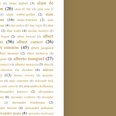
alain de
alain darbel
(3)
t
(1)
on
(26)
alain de lille
(1)
alain rene le
alain
alain robbe-grillet
(2)
(1)
ine
(16)
alain-fournier
(2)
alan
man
(4)
alan
alan parker
(1)
alan sugar
(1)
(2)
alan watts
(4)
alasdair mcintyre
(1)
albert
t bayet
(2)
albert burloud
(1)
us
(56)
albert caraco
(26)
rt einstein
(45)
albert jacquard
lbert memmi
(2)
albert michelson
(1)
alberto manguel
(27)
 pine
(2)
alberto moravia
(3)
 melucci
(1)
albrecht
aldous
alciatus
(6)
llenstein
(1)
ey
(13)
aleister crowley
(1)
alejandro
ar
(1)
alejo carpentier
(1)
aleksandr blok
aleksandra kollontay
ksandr ostrovki
(1)
alessandro baricco
(2)
alessandro
oni
(6)
alexander cockburn
(1)
alexander
alexander friedmann
(2)
g
(1)
nder herzen
(4)
alexander nehamas
lexander pope
(8)
alexandra david-neel