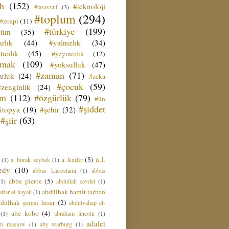
ih
(152)
#teknoloji
#tasavvuf
(3)
#toplum
(294)
#terapi
(11)
#türkiye
(199)
etim
(35)
rlık
(44)
#yalnızlık
(34)
tıcılık
(45)
#yayıncılık
(12)
zmak
(109)
#yoksulluk
(47)
#zaman
(71)
culuk
(24)
#zeka
#çocuk
(59)
#zenginlik
(24)
üm
(112)
#özgürlük
(79)
#ün
#şiddet
ütopya
(19)
#şehir
(32)
#şiir
(63)
a.l.
a. kadir
(5)
(1)
a. burak zeybek
(1)
edy
(10)
abbas kiarostami
(1)
abbas
abbe pierre
(5)
(1)
abdullah cevdet
(1)
abdülhak hamit tarhan
ffar el-hayati
(1)
dülhak şinasi hisar
(2)
abdülvahap el-
abe kobo
(4)
(1)
abraham lincoln
(1)
adalet
am maslow
(1)
aby warburg
(1)