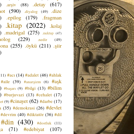
)
.detay
(617)
.arşiv
(88)
not
(590)
.dize
.diyalog
(49)
)
.epilog
(179)
.fragman
.kitap
(2022)
)
.kolaj
)
.madrigal
(275)
.mektup
(47)
nolog
(229)
.nedir
(49)
sona
(255)
.öykü
(211)
.şiir
)
#acı
(14)
#adalet
(46)
#ahlak
(11)
#aşk
#aile
(39)
#anarşizm
(6)
)
#bilim
#bilgi
(13)
#başarı
(9)
)
#burjuvazi
(13)
#cehalet
(17)
#cinayet
(62)
#darbe
(17)
et
(9)
#devlet
a
(35)
#demokrasi
(26)
#devrim
(40)
#diktatör
(36)
#dil
#din
(430)
#dostluk
(11)
ğa
(71)
#edebiyat
(107)