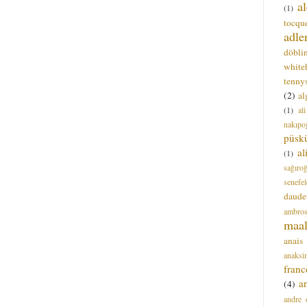
a
(1)
tocque
adle
döbli
white
tenny
(2)
al
(1)
al
nakıpo
püsk
a
(1)
sağıro
senefel
daude
ambros
maal
anais
anaksi
franc
a
(4)
andre 