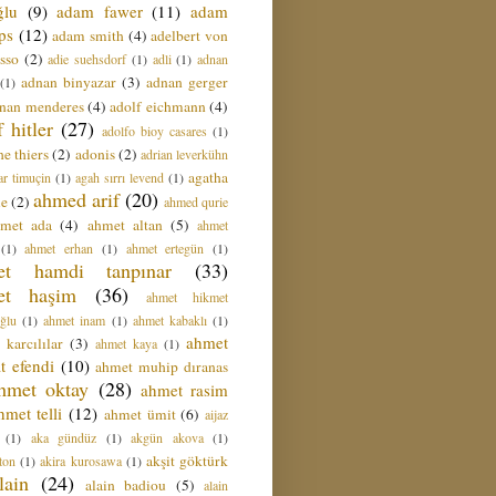
ğlu
(9)
adam fawer
(11)
adam
ips
(12)
adam smith
(4)
adelbert von
sso
(2)
adie suehsdorf
(1)
adli
(1)
adnan
adnan binyazar
(3)
adnan gerger
(1)
nan menderes
(4)
adolf eichmann
(4)
f hitler
(27)
adolfo bioy casares
(1)
e thiers
(2)
adonis
(2)
adrian leverkühn
agatha
ar timuçin
(1)
agah sırrı levend
(1)
ahmed arif
(20)
ie
(2)
ahmed qurie
hmet ada
(4)
ahmet altan
(5)
ahmet
(1)
ahmet erhan
(1)
ahmet ertegün
(1)
et hamdi tanpınar
(33)
et haşim
(36)
ahmet hikmet
ğlu
(1)
ahmet inam
(1)
ahmet kabaklı
(1)
ahmet
 karcılılar
(3)
ahmet kaya
(1)
t efendi
(10)
ahmet muhip dıranas
hmet oktay
(28)
ahmet rasim
hmet telli
(12)
ahmet ümit
(6)
aijaz
(1)
aka gündüz
(1)
akgün akova
(1)
akşit göktürk
ton
(1)
akira kurosawa
(1)
lain
(24)
alain badiou
(5)
alain