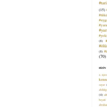
#tar
(15)
#tük
#uyga
#yara
#ya
#yol
(8)
#öl
#
(8)
(70)
DİZİN
a. aşıcı
kenn
sayar
abdülga
(4)
ab
beyati
abrah