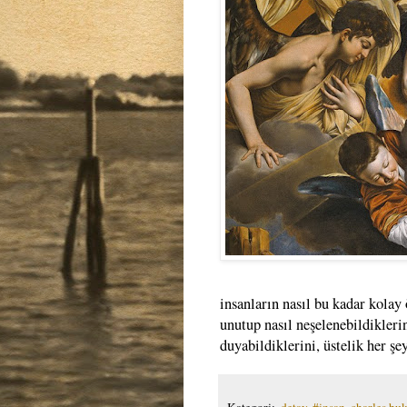
insanların nasıl bu kadar kolay 
unutup nasıl neşelenebildikleri
duyabildiklerini, üstelik her şe
Kategori:
.detay
,
#insan
,
charles bu