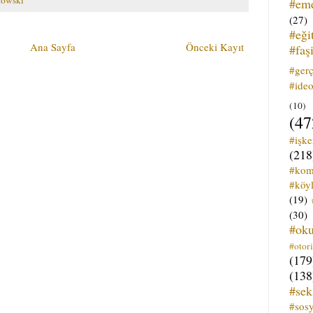
#em
(27)
#eği
Ana Sayfa
Önceki Kayıt
#faş
#ger
#ideo
(10)
(47
#işk
(218
#kom
#köyl
(19)
(30)
#ok
#otori
(179
(138
#sek
#sos