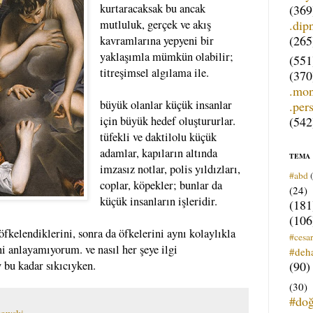
kurtaracaksak bu ancak
(369
.dip
mutluluk, gerçek ve akış
(265
kavramlarına yepyeni bir
yaklaşımla mümkün olabilir;
(551
titreşimsel algılama ile.
(370
.mo
büyük olanlar küçük insanlar
.per
(542
için büyük hedef oluştururlar.
tüfekli ve daktilolu küçük
adamlar, kapıların altında
TEMA
imzasız notlar, polis yıldızları,
#abd
coplar, köpekler; bunlar da
(24)
küçük insanların işleridir.
(181
(106
öfkelendiklerini, sonra da öfkelerini aynı kolaylıkla
#cesar
ni anlayamıyorum. ve nasıl her şeye ilgi
#deh
(90)
y bu kadar sıkıcıyken.
(30)
#do
kowski