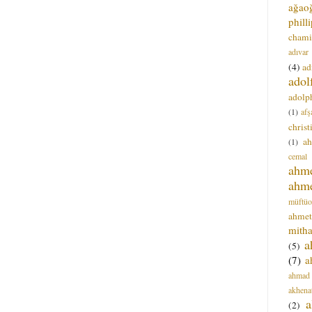
ağao
phill
chami
adıvar
(4)
ad
adol
adolph
(1)
afş
christ
a
(1)
cemal
ahm
ahm
müftüo
ahmet
mitha
a
(5)
(7)
a
ahmad
akhena
a
(2)