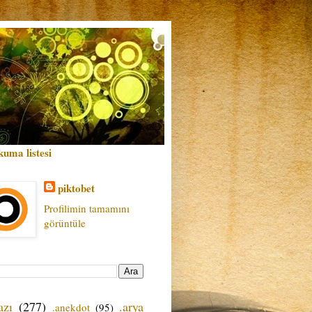
kuma listesi
piktobet
Profilimin tamamını
görüntüle
azı
(277)
.arya
.anekdot
(95)