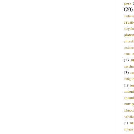
gorz
(20)
andrea
crum
mcgah
plato
erhardt
serenu
anne l
a
(2)
anselm
(3)
a
antigo
an
(1)
anton
anton
campi
tabucc
sabatie
ar
(1)
adiga