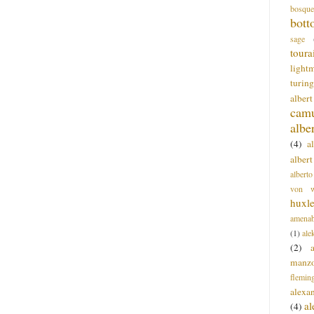
bosque
bott
sage
toura
light
turing
alber
cam
albe
(4)
a
albert
alberto
von wa
huxl
amenab
(1)
ale
(2)
manz
flemin
alexa
a
(4)