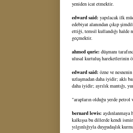
yeniden icat etmektir.
edward said:
yapılacak ilk mü
edebiyat alanından çıkıp şimdil
ettiği, temsil kullandığı halde 
geçmektir.
ahmed qurie:
düşmanı tarafın
ulusal kurtuluş hareketlerinin ö
edward said:
özne ve nesnenin 
uzlaşmadan daha iyidir; aklı ba
daha iyidir; ayrılık mantığı, y
"arapların olduğu yerde petrol v
bernard lewis:
aydınlanmaya he
kalkışsa bu dillerde kendi ismi
yılgınlığıyla duygudaşlık kurm