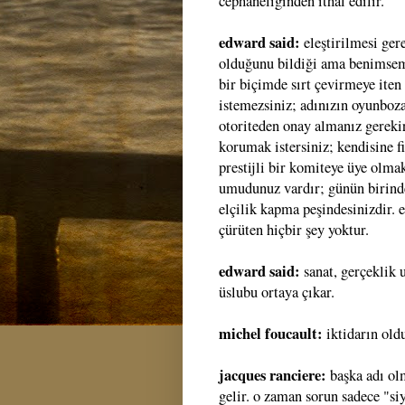
cephaneliğinden ithal edilir.
edward said:
eleştirilmesi ger
olduğunu bildiği ama benimseme
bir biçimde sırt çevirmeye iten 
istemezsiniz; adınızın oyunboz
otoriteden onay almanız gerekir
korumak istersiniz; kendisine fi
prestijli bir komiteye üye olma
umudunuz vardır; günün birinde 
elçilik kapma peşindesinizdir. e
çürüten hiçbir şey yoktur.
edward said:
sanat, gerçeklik
üslubu ortaya çıkar.
michel foucault:
iktidarın old
jacques ranciere:
başka adı olm
gelir. o zaman sorun sadece "si