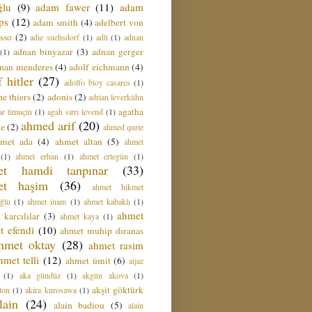
ğlu
(9)
adam fawer
(11)
adam
ips
(12)
adam smith
(4)
adelbert von
sso
(2)
adie suehsdorf
(1)
adli
(1)
adnan
adnan binyazar
(3)
adnan gerger
(1)
nan menderes
(4)
adolf eichmann
(4)
f hitler
(27)
adolfo bioy casares
(1)
e thiers
(2)
adonis
(2)
adrian leverkühn
agatha
ar timuçin
(1)
agah sırrı levend
(1)
ahmed arif
(20)
ie
(2)
ahmed qurie
hmet ada
(4)
ahmet altan
(5)
ahmet
(1)
ahmet erhan
(1)
ahmet ertegün
(1)
et hamdi tanpınar
(33)
et haşim
(36)
ahmet hikmet
ğlu
(1)
ahmet inam
(1)
ahmet kabaklı
(1)
ahmet
 karcılılar
(3)
ahmet kaya
(1)
t efendi
(10)
ahmet muhip dıranas
hmet oktay
(28)
ahmet rasim
hmet telli
(12)
ahmet ümit
(6)
aijaz
(1)
aka gündüz
(1)
akgün akova
(1)
akşit göktürk
ton
(1)
akira kurosawa
(1)
lain
(24)
alain badiou
(5)
alain