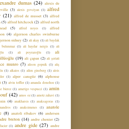
lexandre dumas
(24)
alexis de
alfred
ville
(3)
alexis govciyan
(1)
r
(21)
alfred de musset
(3)
alfred
n
(5)
alfred hitchcock
(2)
alfred north
head
(5)
alfred
alfred noyes
(1)
son
(4)
algernon charles swinburne
gernon sidney
(2)
ali akay
(1)
ali baydak
i bulunmaz
(1)
ali haydar nergis
(1)
ali
ali
ğlu
(1)
ali poyrazoğlu
(1)
üllüoğlu
(19)
ali çapan
(2)
ali şeriati
lice munro
(7)
alison gopnik
(1)
aliş
ğlu
(1)
alkaios
(1)
allen ginsberg
(1)
alois
alper canıgüz
(6)
alphonse
der
(1)
t
(3)
alvin toffler
(1)
amanda donohoe
(1)
amin
e bierce
(1)
amerigo vespucci
(1)
ouf
(42)
amos oz
(1)
amotz zahavi
(1)
 nin
(4)
anakharsis
(1)
anaksagoras
(1)
anatole
mandros
(1)
anaksimenes
(1)
e
(8)
anatoli ribakov
(6)
andersen
ndre breton
(14)
andre chenier
(2)
andre gide
(27)
andre
dacier
(1)