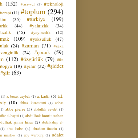
ih
(152)
#teknoloji
#tasavvuf
(3)
#toplum
(294)
#terapi
(11)
#türkiye
(199)
etim
(35)
rlık
(44)
#yalnızlık
(34)
tıcılık
(45)
#yayıncılık
(12)
zmak
(109)
#yoksulluk
(47)
#zaman
(71)
culuk
(24)
#zeka
#çocuk
(59)
#zenginlik
(24)
üm
(112)
#özgürlük
(79)
#ün
#şiddet
ütopya
(19)
#şehir
(32)
#şiir
(63)
a.l.
a. kadir
(5)
(1)
a. burak zeybek
(1)
edy
(10)
abbas kiarostami
(1)
abbas
abbe pierre
(5)
(1)
abdullah cevdet
(1)
abdülhak hamit tarhan
ffar el-hayati
(1)
dülhak şinasi hisar
(2)
abdülvahap el-
abe kobo
(4)
(1)
abraham lincoln
(1)
adalet
am maslow
(1)
aby warburg
(1)