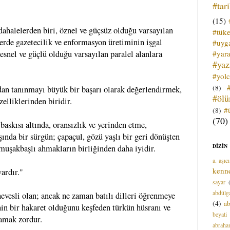
#tar
(15)
dahalelerden biri, öznel ve güçsüz olduğu varsayılan
#tük
erde gazetecilik ve enformasyon üretiminin işgal
#uyga
#yara
nesnel ve güçlü olduğu varsayılan paralel alanlara
#ya
#yol
(8)
dan tanınmayı büyük bir başarı olarak değerlendirmek,
#öl
zelliklerinden biridir.
#
(8)
(70)
baskısı altında, oransızlık ve yerinden etme,
şında bir sürgün; çapaçul, gözü yaşlı bir geri dönüşten
DİZİN
umuşakbaşlı ahmakların birliğinden daha iyidir.
a. aşıcı
kenn
ardır."
sayar
abdülga
vesli olan; ancak ne zaman batılı dilleri öğrenmeye
(4)
ab
nin bir hakaret olduğunu keşfeden türkün hüsranı ve
beyati
amak zordur.
abrah