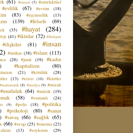
ek
(61)
#entelektüel
#ensest
(5)
#evlilik
(67)
#evrim
(18)
tim
(83)
#eşcinsellik
(13)
izm
(139)
#felsefe
(69)
#hayat
(284)
çek
(35)
#iktidar
(72)
loji
(41)
#iletişim
#insan
#ilişkiler
(81)
2)
#islam
(113)
#intihar
(38)
#kadın
ence
(28)
#junk
(19)
)
#kapitalizm
(80)
ünizm
(21)
#kötülük
(28)
üler
(13)
#kürtler
#kültür
(10)
#mizah
#matematik
(8)
#medya
(9)
#mutluluk
(64)
#müzik
(19)
umak
(58)
#osmanlı
(24)
#politika
#polis
(18)
te
(9)
)
#psikoloji
(80)
#sanat
)
#savaş
(66)
#sağlık
(65)
s
(66)
#sevgi
(25)
#sinema
(23)
yalizm
(13)
#soykırım
(29)