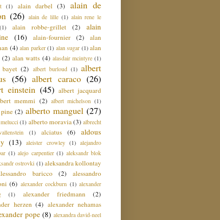
alain de
alain darbel
(3)
t
(1)
on
(26)
alain de lille
(1)
alain rene le
alain
alain robbe-grillet
(2)
(1)
ine
(16)
alain-fournier
(2)
alan
man
(4)
alan
alan parker
(1)
alan sugar
(1)
(2)
alan watts
(4)
alasdair mcintyre
(1)
albert
t bayet
(2)
albert burloud
(1)
us
(56)
albert caraco
(26)
rt einstein
(45)
albert jacquard
lbert memmi
(2)
albert michelson
(1)
alberto manguel
(27)
 pine
(2)
alberto moravia
(3)
 melucci
(1)
albrecht
aldous
alciatus
(6)
llenstein
(1)
ey
(13)
aleister crowley
(1)
alejandro
ar
(1)
alejo carpentier
(1)
aleksandr blok
aleksandra kollontay
ksandr ostrovki
(1)
alessandro baricco
(2)
alessandro
oni
(6)
alexander cockburn
(1)
alexander
alexander friedmann
(2)
g
(1)
nder herzen
(4)
alexander nehamas
lexander pope
(8)
alexandra david-neel