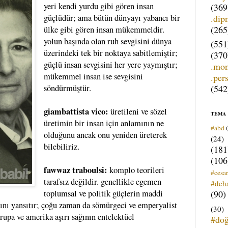
yeri kendi yurdu gibi gören insan
(369
.dip
güçlüdür; ama bütün dünyayı yabancı bir
(265
ülke gibi gören insan mükemmeldir.
yolun başında olan ruh sevgisini dünya
(551
üzerindeki tek bir noktaya sabitlemiştir;
(370
güçlü insan sevgisini her yere yaymıştır;
.mo
mükemmel insan ise sevgisini
.per
(542
söndürmüştür.
giambattista vico:
üretileni ve sözel
TEMA
üretimin bir insan için anlamının ne
#abd
olduğunu ancak onu yeniden üreterek
(24)
bilebiliriz.
(181
(106
fawwaz traboulsi:
komplo teorileri
#cesar
tarafsız değildir. genellikle egemen
#deh
(90)
toplumsal ve politik güçlerin maddi
rını yansıtır; çoğu zaman da sömürgeci ve emperyalist
(30)
vrupa ve amerika aşırı sağının entelektüel
#do