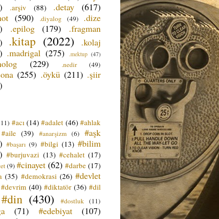
)
.detay
(617)
.arşiv
(88)
not
(590)
.dize
.diyalog
(49)
)
.epilog
(179)
.fragman
.kitap
(2022)
)
.kolaj
)
.madrigal
(275)
.mektup
(47)
nolog
(229)
.nedir
(49)
sona
(255)
.öykü
(211)
.şiir
)
#acı
(14)
#adalet
(46)
#ahlak
(11)
#aşk
#aile
(39)
#anarşizm
(6)
)
#bilim
#bilgi
(13)
#başarı
(9)
)
#burjuvazi
(13)
#cehalet
(17)
#cinayet
(62)
#darbe
(17)
et
(9)
#devlet
a
(35)
#demokrasi
(26)
#devrim
(40)
#diktatör
(36)
#dil
#din
(430)
#dostluk
(11)
ğa
(71)
#edebiyat
(107)