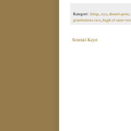
Kategori:
.kitap
,
.xyz
,
ahmed qurie
,
giambattista vico
,
hugh of saint vict
Sonraki Kayıt