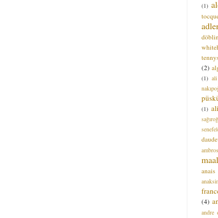
a
(1)
tocque
adle
döbli
white
tenny
(2)
al
(1)
al
nakıpo
püsk
a
(1)
sağıro
senefel
daude
ambros
maal
anais
anaksi
franc
a
(4)
andre 