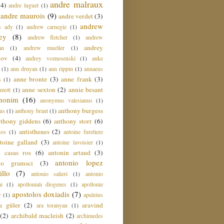
andre malraux
(4)
andre luguet
(1)
andre maurois
(9)
andre verdet
(3)
andrew
s ady
(1)
andrew carnegie
(1)
ey
(8)
andrew fletcher
(1)
andrew
andrey
an
(1)
andrew mueller
(1)
nov
(4)
andrey voznesenski
(1)
anke
(1)
ann druyan
(1)
ann rippin
(1)
annaeus
anne bronte
(3)
anne frank
(3)
s
(1)
anne sexton
(2)
annie besant
amott
(1)
nonim
(16)
anonymus valesianus
(1)
anthony burgess
us
(1)
anthony brant
(1)
nthony giddens
(6)
anthony storr
(6)
antisthenes
(2)
nos
(1)
antoine furetiere
toine galland
(3)
antoine lavoisier
(1)
i casas ros
(6)
antonin artaud
(3)
antonio lopez
io gramsci
(3)
llo
(7)
antonio salieri
(1)
antonio
hi
(1)
apollonialı diogenes
(1)
apollonie
apostolos doxiadis
(7)
r
(1)
apuleius
a güler
(2)
aravind
ara toranyan
(1)
(2)
archibald macleish
(2)
archimedes