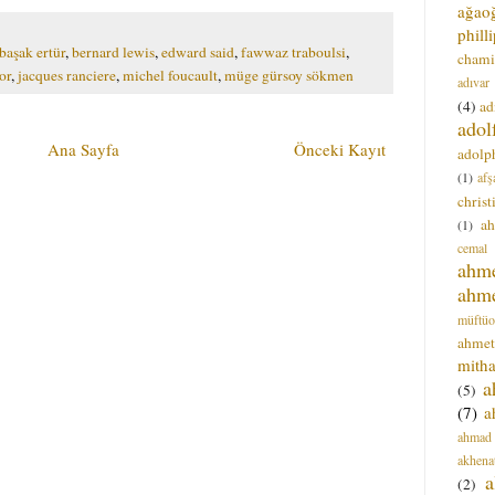
ağao
phill
başak ertür
,
bernard lewis
,
edward said
,
fawwaz traboulsi
,
chami
or
,
jacques ranciere
,
michel foucault
,
müge gürsoy sökmen
adıvar
(4)
ad
adol
Ana Sayfa
Önceki Kayıt
adolph
(1)
afş
christ
a
(1)
cemal
ahm
ahm
müftüo
ahmet
mitha
a
(5)
(7)
a
ahmad
akhena
a
(2)