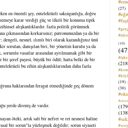
#em
(27)
eken en önemli şey, entelektüeli sakınganlığa, doğru
#eği
#faş
meye karar verdiği güç ve ilkeli bir konuma tipik
zihinsel alışkanlıklardır. fazla politik görünmek
#ger
ana çıkmasından korkarsınız; patronunuzdan ya da bir
#ideo
; dengeli, nesnel, ılımlı biri olarak kazandığınız ünü
(10)
kir sorulan, danışılan biri, bir yönetim kurulu ya da
(47
k, sorumlu vasatlar arasından ayrılmamak gibi bir
#işk
bir şeref payesi, büyük bir ödül; hatta belki de bir
(218
ntelektüeli bu zihin alışkanlıklarından daha fazla
#kom
#köyl
(19)
 uğruna haklarından feragat etmediğinde geç dönem
(30)
#ok
#otori
uğu yerde direniş de vardır.
(179
(138
#sek
ayan öteki, artık salt bir nefret ve ret nesnesi haline
yasal bir sorun"la yüzleşmek değildir; sorun siyaseti
#sos