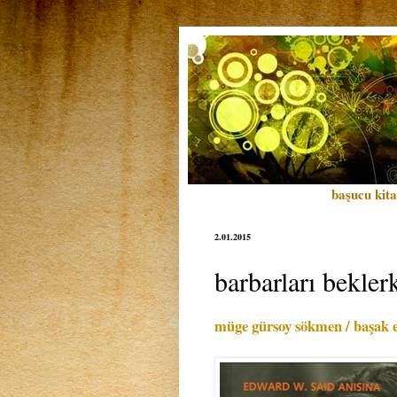
başucu kita
2.01.2015
barbarları bekler
müge gürsoy sökmen / başak 