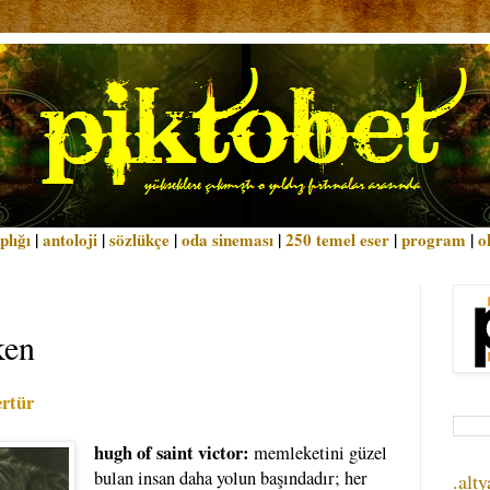
plığı
|
antoloji
|
sözlükçe
|
oda sineması
|
250 temel eser
|
program
|
o
ken
ertür
hugh of saint victor:
memleketini güzel
bulan insan daha yolun başındadır; her
.alty