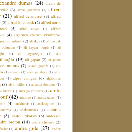
lexandre dumas
(24)
alexis de
alfred
ville
(3)
alexis govciyan
(1)
r
(21)
alfred de musset
(3)
alfred
n
(5)
alfred hitchcock
(2)
alfred north
head
(5)
alfred
alfred noyes
(1)
son
(4)
algernon charles swinburne
gernon sidney
(2)
ali akay
(1)
ali baydak
i bulunmaz
(1)
ali haydar nergis
(1)
ali
ali
ğlu
(1)
ali poyrazoğlu
(1)
üllüoğlu
(19)
ali çapan
(2)
ali şeriati
lice munro
(7)
alison gopnik
(1)
aliş
ğlu
(1)
alkaios
(1)
allen ginsberg
(1)
alois
alper canıgüz
(6)
alphonse
der
(1)
t
(3)
alvin toffler
(1)
amanda donohoe
(1)
amin
e bierce
(1)
amerigo vespucci
(1)
ouf
(42)
amos oz
(1)
amotz zahavi
(1)
 nin
(4)
anakharsis
(1)
anaksagoras
(1)
anatole
mandros
(1)
anaksimenes
(1)
e
(8)
anatoli ribakov
(6)
andersen
ndre breton
(14)
andre chenier
(2)
andre gide
(27)
andre
dacier
(1)