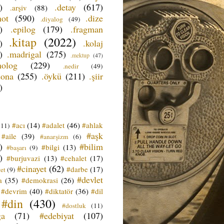
)
.detay
(617)
.arşiv
(88)
not
(590)
.dize
.diyalog
(49)
)
.epilog
(179)
.fragman
.kitap
(2022)
)
.kolaj
)
.madrigal
(275)
.mektup
(47)
nolog
(229)
.nedir
(49)
sona
(255)
.öykü
(211)
.şiir
)
#acı
(14)
#adalet
(46)
#ahlak
(11)
#aşk
#aile
(39)
#anarşizm
(6)
)
#bilim
#bilgi
(13)
#başarı
(9)
)
#burjuvazi
(13)
#cehalet
(17)
#cinayet
(62)
#darbe
(17)
et
(9)
#devlet
a
(35)
#demokrasi
(26)
#devrim
(40)
#diktatör
(36)
#dil
#din
(430)
#dostluk
(11)
ğa
(71)
#edebiyat
(107)