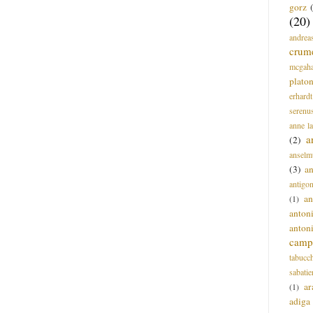
gorz
(20)
andrea
crum
mcgah
plato
erhardt
serenu
anne l
a
(2)
anselm
(3)
a
antigo
an
(1)
anton
anton
campi
tabucc
sabatie
ar
(1)
adiga