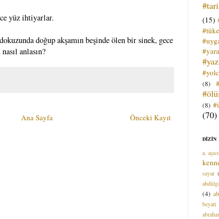
#tar
ce yüz ihtiyarlar.
(15)
#tük
 dokuzunda doğup akşamın beşinde ölen bir sinek, gece
#uyga
#yara
nasıl anlasın?
#ya
#yol
(8)
#öl
#
(8)
(70)
Ana Sayfa
Önceki Kayıt
DİZİN
a. aşıcı
kenn
sayar
abdülga
(4)
ab
beyati
abrah