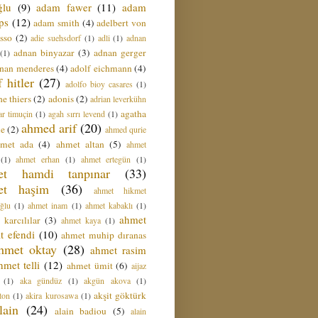
ğlu
(9)
adam fawer
(11)
adam
ips
(12)
adam smith
(4)
adelbert von
sso
(2)
adie suehsdorf
(1)
adli
(1)
adnan
adnan binyazar
(3)
adnan gerger
(1)
nan menderes
(4)
adolf eichmann
(4)
f hitler
(27)
adolfo bioy casares
(1)
e thiers
(2)
adonis
(2)
adrian leverkühn
agatha
ar timuçin
(1)
agah sırrı levend
(1)
ahmed arif
(20)
ie
(2)
ahmed qurie
hmet ada
(4)
ahmet altan
(5)
ahmet
(1)
ahmet erhan
(1)
ahmet ertegün
(1)
et hamdi tanpınar
(33)
et haşim
(36)
ahmet hikmet
ğlu
(1)
ahmet inam
(1)
ahmet kabaklı
(1)
ahmet
 karcılılar
(3)
ahmet kaya
(1)
t efendi
(10)
ahmet muhip dıranas
hmet oktay
(28)
ahmet rasim
hmet telli
(12)
ahmet ümit
(6)
aijaz
(1)
aka gündüz
(1)
akgün akova
(1)
akşit göktürk
ton
(1)
akira kurosawa
(1)
lain
(24)
alain badiou
(5)
alain