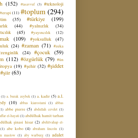
ih
(152)
#teknoloji
#tasavvuf
(3)
#toplum
(294)
#terapi
(11)
#türkiye
(199)
etim
(35)
rlık
(44)
#yalnızlık
(34)
tıcılık
(45)
#yayıncılık
(12)
zmak
(109)
#yoksulluk
(47)
#zaman
(71)
culuk
(24)
#zeka
#çocuk
(59)
#zenginlik
(24)
üm
(112)
#özgürlük
(79)
#ün
#şiddet
ütopya
(19)
#şehir
(32)
#şiir
(63)
a.l.
a. kadir
(5)
(1)
a. burak zeybek
(1)
edy
(10)
abbas kiarostami
(1)
abbas
abbe pierre
(5)
(1)
abdullah cevdet
(1)
abdülhak hamit tarhan
ffar el-hayati
(1)
dülhak şinasi hisar
(2)
abdülvahap el-
abe kobo
(4)
(1)
abraham lincoln
(1)
adalet
am maslow
(1)
aby warburg
(1)