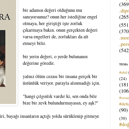
(369
.dip
bir adamın değeri olduğunu mu
(265
sanıyorsunuz? onun her istediğine engel
olmaya, her giriştiği işte zorluk
(551
çıkarmaya bakın. onun gerçekten değeri
(370
varsa engelleri de, zorlukları da alt
.mo
etmeyi bilir.
.per
(542
bir yerin değeri, o yerde bulunanın
değerine göredir.
TEMA
#abd
yalnız ölüm cezası bir insana gerçek bir
(24)
üstünlük veriyor. parayla alınmadığı için.
(181
(106
"hangi çılgınlık vardır ki, sen onda bile
#cesar
bize bir zevk bulundurmayasın, ey aşk?"
#deh
(90)
iri, bayağı insanların açtığı yolda sürüklenip gitmeye
(30)
#do