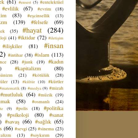
ek
(61)
#entelektüel
#ensest
(5)
#evlilik
(67)
#evrim
(18)
tim
(83)
#eşcinsellik
(13)
izm
(139)
#felsefe
(69)
#hayat
(284)
çek
(35)
#iktidar
(72)
loji
(41)
#iletişim
#insan
#ilişkiler
(81)
2)
#islam
(113)
#intihar
(38)
#kadın
ence
(28)
#junk
(19)
)
#kapitalizm
(80)
ünizm
(21)
#kötülük
(28)
üler
(13)
#kürtler
#kültür
(10)
#mizah
#matematik
(8)
#medya
(9)
#mutluluk
(64)
#müzik
(19)
umak
(58)
#osmanlı
(24)
#politika
#polis
(18)
te
(9)
)
#psikoloji
(80)
#sanat
)
#savaş
(66)
#sağlık
(65)
s
(66)
#sevgi
(25)
#sinema
(23)
yalizm
(13)
#soykırım
(29)