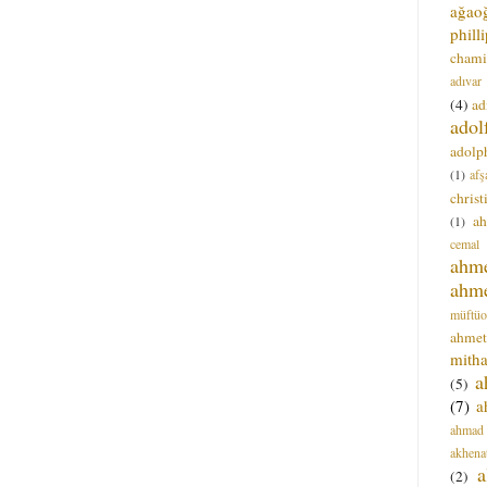
ağao
phill
chami
adıvar
(4)
ad
adol
adolph
(1)
afş
christ
a
(1)
cemal
ahm
ahm
müftüo
ahmet
mitha
a
(5)
(7)
a
ahmad
akhena
a
(2)