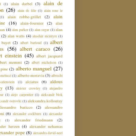
alain de
alain darbel
(3)
t
(1)
on
(26)
alain de lille
(1)
alain rene le
alain
alain robbe-grillet
(2)
(1)
ine
(16)
alain-fournier
(2)
alan
man
(4)
alan
alan parker
(1)
alan sugar
(1)
(2)
alan watts
(4)
alasdair mcintyre
(1)
albert
t bayet
(2)
albert burloud
(1)
us
(56)
albert caraco
(26)
rt einstein
(45)
albert jacquard
lbert memmi
(2)
albert michelson
(1)
alberto manguel
(27)
 pine
(2)
alberto moravia
(3)
 melucci
(1)
albrecht
aldous
alciatus
(6)
llenstein
(1)
ey
(13)
aleister crowley
(1)
alejandro
ar
(1)
alejo carpentier
(1)
aleksandr blok
aleksandra kollontay
ksandr ostrovki
(1)
alessandro baricco
(2)
alessandro
oni
(6)
alexander cockburn
(1)
alexander
alexander friedmann
(2)
g
(1)
nder herzen
(4)
alexander nehamas
lexander pope
(8)
alexandra david-neel