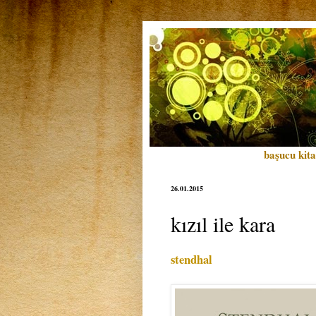
başucu kita
26.01.2015
kızıl ile kara
stendhal