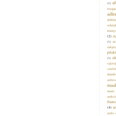
a
(1)
tocque
adle
döbli
white
tenny
(2)
al
(1)
al
nakıpo
püsk
a
(1)
sağıro
senefel
daude
ambros
maal
anais
anaksi
franc
a
(4)
andre 