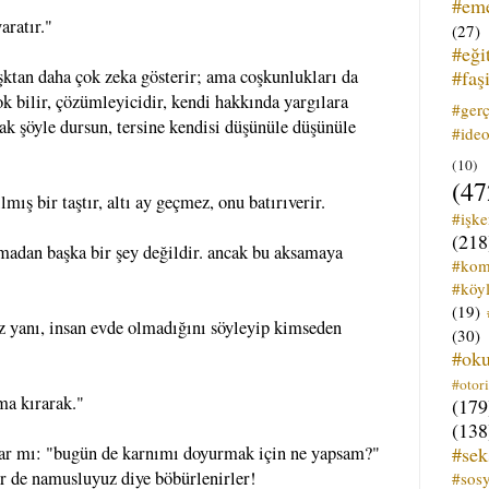
#em
aratır."
(27)
#eği
#faş
şktan daha çok zeka gösterir; ama coşkunlukları da
ok bilir, çözümleyicidir, kendi hakkında yargılara
#ger
ak şöyle dursun, tersine kendisi düşünüle düşünüle
#ideo
(10)
(47
mış bir taştır, altı ay geçmez, onu batırıverir.
#işk
(218
amadan başka bir şey değildir. ancak bu aksamaya
#kom
#köyl
(19)
z yanı, insan evde olmadığını söyleyip kimseden
(30)
#ok
#otori
ma kırarak."
(179
(138
#sek
ılar mı: "bugün de karnımı doyurmak için ne yapsam?"
ir de namusluyuz diye böbürlenirler!
#sos