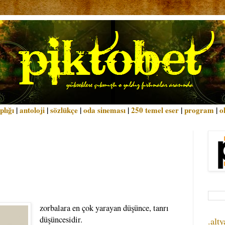
plığı
|
antoloji
|
sözlükçe
|
oda sineması
|
250 temel eser
|
program
|
o
zorbalara en çok yarayan düşünce, tanrı
düşüncesidir.
.alty