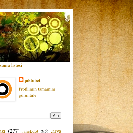
kuma listesi
piktobet
Profilimin tamamını
görüntüle
azı
(277)
.arya
.anekdot
(95)