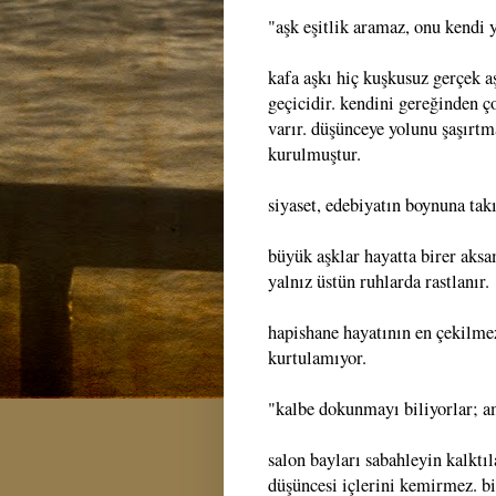
"aşk eşitlik aramaz, onu kendi y
kafa aşkı hiç kuşkusuz gerçek a
geçicidir. kendini gereğinden ç
varır. düşünceye yolunu şaşırtm
kurulmuştur.
siyaset, edebiyatın boynuna takıl
büyük aşklar hayatta birer aks
yalnız üstün ruhlarda rastlanır.
hapishane hayatının en çekilme
kurtulamıyor.
"kalbe dokunmayı biliyorlar; a
salon bayları sabahleyin kalkt
düşüncesi içlerini kemirmez. b