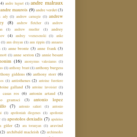
andre malraux
(4)
andre luguet
(1)
andre maurois
(9)
andre verdet
(3)
andrew
s ady
(1)
andrew carnegie
(1)
ey
(8)
andrew fletcher
(1)
andrew
andrey
an
(1)
andrew mueller
(1)
nov
(4)
andrey voznesenski
(1)
anke
(1)
ann druyan
(1)
ann rippin
(1)
annaeus
anne bronte
(3)
anne frank
(3)
s
(1)
anne sexton
(2)
annie besant
amott
(1)
nonim
(16)
anonymus valesianus
(1)
anthony burgess
us
(1)
anthony brant
(1)
nthony giddens
(6)
anthony storr
(6)
antisthenes
(2)
nos
(1)
antoine furetiere
toine galland
(3)
antoine lavoisier
(1)
i casas ros
(6)
antonin artaud
(3)
antonio lopez
io gramsci
(3)
llo
(7)
antonio salieri
(1)
antonio
hi
(1)
apollonialı diogenes
(1)
apollonie
apostolos doxiadis
(7)
r
(1)
apuleius
a güler
(2)
aravind
ara toranyan
(1)
(2)
archibald macleish
(2)
archimedes