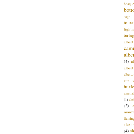
bosque
bott
sage
toura
light
turing
alber
cam
albe
(4)
a
albert
alberto
von wa
huxl
amenab
(1)
ale
(2)
manz
flemin
alexa
a
(4)