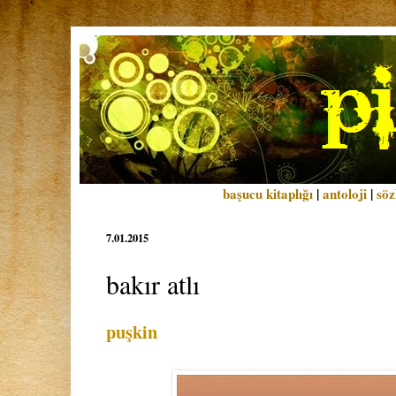
başucu kitaplığı
|
antoloji
|
söz
7.01.2015
bakır atlı
puşkin