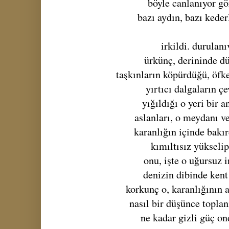
böyle canlanıyor 
bazı aydın, bazı keder
irkildi. durulanı
ürkünç, derininde d
taşkınların köpürdüğü, öfk
yırtıcı dalgaların ç
yığıldığı o yeri bir a
aslanları, o meydanı 
karanlığın içinde bakı
kımıltısız yükseli
onu, işte o uğursuz i
denizin dibinde kent
korkunç o, karanlığının 
nasıl bir düşünce topla
ne kadar gizli güç on