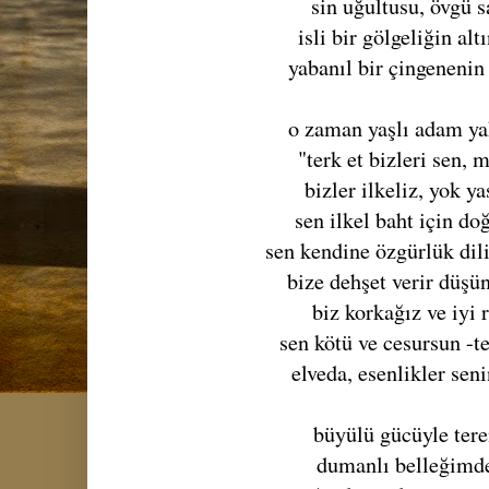
sin uğultusu, övgü 
isli bir gölgeliğin al
yabanıl bir çingenenin 
o zaman yaşlı adam ya
"terk et bizleri sen, 
bizler ilkeliz, yok y
sen ilkel baht için d
sen kendine özgürlük dil
bize dehşet verir düşü
biz korkağız ve iyi
sen kötü ve cesursun -te
elveda, esenlikler seni
büyülü gücüyle te
dumanlı belleğimd