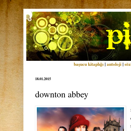
başucu kitaplığı
|
antoloji
|
söz
18.01.2015
downton abbey