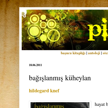
başucu kitaplığı
|
antoloji
|
söz
18.06.2011
bağışlanmış küheylan
hildegard knef
hayat 