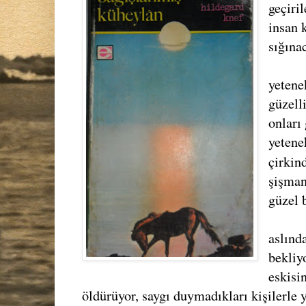
geçiri
insan 
sığına
yetene
güzelli
onları 
yetene
çirkin
şişman
güzel 
aslınd
bekliy
eskisi
öldürüyor, saygı duymadıkları kişilerle y