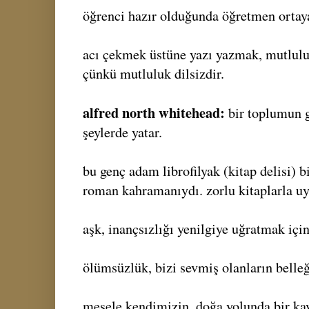
öğrenci hazır olduğunda öğretmen ortaya
acı çekmek üstüne yazı yazmak, mutlulu
çünkü mutluluk dilsizdir.
alfred north whitehead:
bir toplumun 
şeylerde yatar.
bu genç adam librofilyak (kitap delisi) b
roman kahramanıydı. zorlu kitaplarla uy
aşk, inançsızlığı yenilgiye uğratmak için
ölümsüzlük, bizi sevmiş olanların belleğ
mesele kendimizin, doğa yolunda bir ka