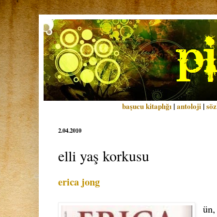
başucu kitaplığı
|
antoloji
|
söz
2.04.2010
elli yaş korkusu
erica jong
ün,