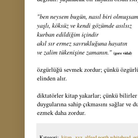
"ben neysem bugün, nasıl biri olmuşsa
yaşlı, köksüz ve kendi gözümde asılsız
kurban edildiğim içindir
akıl sır ermez savrukluğuna hayatın
ve zalim tükenişine zamanın."
(gore vidal)
özgürlüğü sevmek zordur; çünkü özgürlü
elinden alır.
diktatörler kitap yakarlar; çünkü bilirler
duygularına sahip çıkmasını sağlar ve d
ezmek daha zordur.
Kategori:
.kitap
,
.xyz
,
alfred north whitehead
,
er