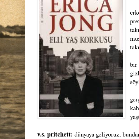
erk
pre
tak
mus
tak
bir
giz
söy
ger
kah
yaş
v.s. pritchett:
dünyaya geliyoruz; bundan