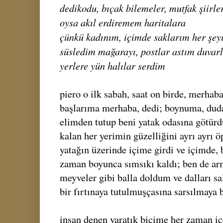
dedikodu, bıçak bilemeler, mutfak şiirle
oysa akıl erdiremem haritalara
çünkü kadınım, içimde saklarım her şey
süsledim mağarayı, postlar astım duvar
yerlere yün halılar serdim
piero o ilk sabah, saat on birde, merha
başlarıma merhaba, dedi; boynuma, duda
elimden tutup beni yatak odasına götürdü
kalan her yerimin güzelliğini ayrı ayrı öp
yatağın üzerinde içime girdi ve içimde, 
zaman boyunca sımsıkı kaldı; ben de ar
meyveler gibi balla doldum ve dalları s
bir fırtınaya tutulmuşçasına sarsılmaya 
insan denen yaratık biçime her zaman iç