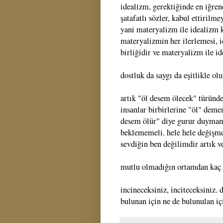
idealizm, gerektiğinde en iğrenç
şatafatlı sözler, kabul ettirilm
yani materyalizm ile idealizm k
materyalizmin her ilerlemesi, id
birliğidir ve materyalizm ile i
dostluk da saygı da eşitlikle olu
artık "öl desem ölecek" türünd
insanlar birbirlerine "öl" dem
desem ölür" diye gurur duymam
beklememeli. hele hele değişme
sevdiğin ben değilimdir artık v
mutlu olmadığın ortamdan kaç gi
incineceksiniz, inciteceksiniz
bulunan için ne de bulunulan iç