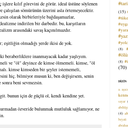
#tar
 işlere kılıf görevini de görür. ideal üstüne söylenen
eye çalışılan sömürünün üzerini asla örtemeyecektir.
(15)
esin olarak birbirleriyle bağdaşamazlar,
#tük
ealizme indirilen bir darbedir. bu, karşıtların
#uyga
#yara
dealizm arasındaki savaş kaçınılmazdır.
#ya
#yol
r; eşitliğin olmadığı yerde ikisi de yok.
(8)
#öl
eki beraberliklere inanmayacak kadar yaşlıyım.
#
(8)
emeli ve "öl" deyince de kimse ölmemeli. kimse, "öl
(70)
alı. kimse kimseden bir şeyler istememeli,
sini hiç. bilmiyor musun ki, ben değişirsem, senin
DİZİN
e sonra beni sevmezsin.
a. aşıcı
kenn
t. bunun için de güçlü ol, kendi kendine yet.
sayar
abdülga
. durmadan özveride bulunmak mutluluk sağlamıyor, ne
(4)
ab
in.
beyati
abrah