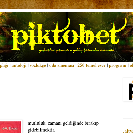
plığı
|
antoloji
|
sözlükçe
|
oda sineması
|
250 temel eser
|
program
|
o
mutluluk, zamanı geldiğinde bırakıp
gidebilmektir.
.alty