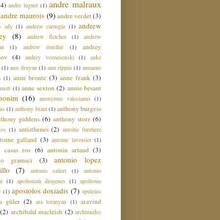
andre malraux
(4)
andre luguet
(1)
andre maurois
(9)
andre verdet
(3)
andrew
s ady
(1)
andrew carnegie
(1)
ey
(8)
andrew fletcher
(1)
andrew
andrey
an
(1)
andrew mueller
(1)
nov
(4)
andrey voznesenski
(1)
anke
(1)
ann druyan
(1)
ann rippin
(1)
annaeus
anne bronte
(3)
anne frank
(3)
s
(1)
anne sexton
(2)
annie besant
amott
(1)
nonim
(16)
anonymus valesianus
(1)
anthony burgess
us
(1)
anthony brant
(1)
nthony giddens
(6)
anthony storr
(6)
antisthenes
(2)
nos
(1)
antoine furetiere
toine galland
(3)
antoine lavoisier
(1)
i casas ros
(6)
antonin artaud
(3)
antonio lopez
io gramsci
(3)
llo
(7)
antonio salieri
(1)
antonio
hi
(1)
apollonialı diogenes
(1)
apollonie
apostolos doxiadis
(7)
r
(1)
apuleius
a güler
(2)
aravind
ara toranyan
(1)
(2)
archibald macleish
(2)
archimedes