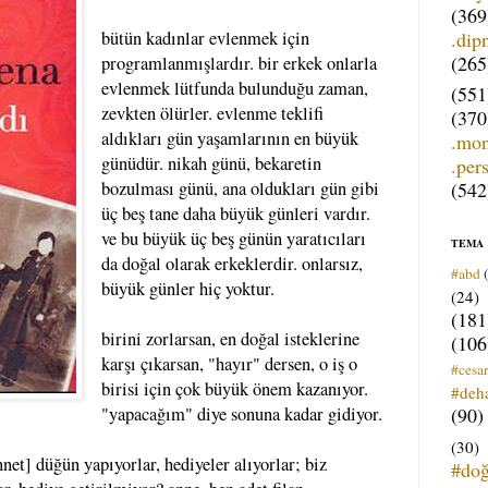
(369
.dip
bütün kadınlar evlenmek için
(265
programlanmışlardır. bir erkek onlarla
evlenmek lütfunda bulunduğu zaman,
(551
zevkten ölürler. evlenme teklifi
(370
aldıkları gün yaşamlarının en büyük
.mo
günüdür. nikah günü, bekaretin
.per
(542
bozulması günü, ana oldukları gün gibi
üç beş tane daha büyük günleri vardır.
ve bu büyük üç beş günün yaratıcıları
TEMA
da doğal olarak erkeklerdir. onlarsız,
#abd
büyük günler hiç yoktur.
(24)
(181
birini zorlarsan, en doğal isteklerine
(106
karşı çıkarsan, "hayır" dersen, o iş o
#cesar
birisi için çok büyük önem kazanıyor.
#deh
(90)
"yapacağım" diye sonuna kadar gidiyor.
(30)
net] düğün yapıyorlar, hediyeler alıyorlar; biz
#do