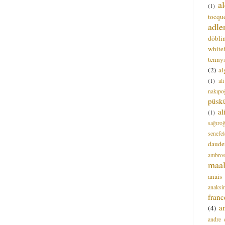
a
(1)
tocque
adle
döbli
white
tenny
(2)
al
(1)
al
nakıpo
püsk
a
(1)
sağıro
senefel
daude
ambros
maal
anais
anaksi
franc
a
(4)
andre 