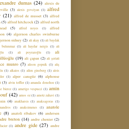
lexandre dumas
(24)
alexis de
alfred
ville
(3)
alexis govciyan
(1)
r
(21)
alfred de musset
(3)
alfred
n
(5)
alfred hitchcock
(2)
alfred north
head
(5)
alfred
alfred noyes
(1)
son
(4)
algernon charles swinburne
gernon sidney
(2)
ali akay
(1)
ali baydak
i bulunmaz
(1)
ali haydar nergis
(1)
ali
ali
ğlu
(1)
ali poyrazoğlu
(1)
üllüoğlu
(19)
ali çapan
(2)
ali şeriati
lice munro
(7)
alison gopnik
(1)
aliş
ğlu
(1)
alkaios
(1)
allen ginsberg
(1)
alois
alper canıgüz
(6)
alphonse
der
(1)
t
(3)
alvin toffler
(1)
amanda donohoe
(1)
amin
e bierce
(1)
amerigo vespucci
(1)
ouf
(42)
amos oz
(1)
amotz zahavi
(1)
 nin
(4)
anakharsis
(1)
anaksagoras
(1)
anatole
mandros
(1)
anaksimenes
(1)
e
(8)
anatoli ribakov
(6)
andersen
ndre breton
(14)
andre chenier
(2)
andre gide
(27)
andre
dacier
(1)