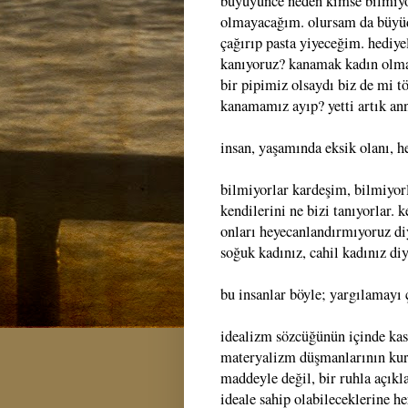
büyüyünce neden kimse bilmiyor,
olmayacağım. olursam da büyüd
çağırıp pasta yiyeceğim. hediyel
kanıyoruz? kanamak kadın olma
bir pipimiz olsaydı biz de mi t
kanamamız ayıp? yetti artık anne
insan, yaşamında eksik olanı, he
bilmiyorlar kardeşim, bilmiyorl
kendilerini ne bizi tanıyorlar. 
onları heyecanlandırmıyoruz di
soğuk kadınız, cahil kadınız diy
bu insanlar böyle; yargılamayı 
idealizm sözcüğünün içinde kası
materyalizm düşmanlarının kur
maddeyle değil, bir ruhla açıklad
ideale sahip olabileceklerine her