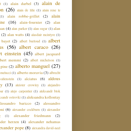
alain de
alain darbel
(3)
t
(1)
on
(26)
alain de lille
(1)
alain rene le
alain
alain robbe-grillet
(2)
(1)
ine
(16)
alain-fournier
(2)
alan
man
(4)
alan
alan parker
(1)
alan sugar
(1)
(2)
alan watts
(4)
alasdair mcintyre
(1)
albert
t bayet
(2)
albert burloud
(1)
us
(56)
albert caraco
(26)
rt einstein
(45)
albert jacquard
lbert memmi
(2)
albert michelson
(1)
alberto manguel
(27)
 pine
(2)
alberto moravia
(3)
 melucci
(1)
albrecht
aldous
alciatus
(6)
llenstein
(1)
ey
(13)
aleister crowley
(1)
alejandro
ar
(1)
alejo carpentier
(1)
aleksandr blok
aleksandra kollontay
ksandr ostrovki
(1)
alessandro baricco
(2)
alessandro
oni
(6)
alexander cockburn
(1)
alexander
alexander friedmann
(2)
g
(1)
nder herzen
(4)
alexander nehamas
lexander pope
(8)
alexandra david-neel