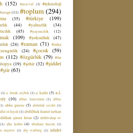
ih
(152)
#teknoloji
#tasavvuf
(3)
#toplum
(294)
#terapi
(11)
#türkiye
(199)
etim
(35)
rlık
(44)
#yalnızlık
(34)
tıcılık
(45)
#yayıncılık
(12)
zmak
(109)
#yoksulluk
(47)
#zaman
(71)
culuk
(24)
#zeka
#çocuk
(59)
#zenginlik
(24)
üm
(112)
#özgürlük
(79)
#ün
#şiddet
ütopya
(19)
#şehir
(32)
#şiir
(63)
a.l.
a. kadir
(5)
(1)
a. burak zeybek
(1)
edy
(10)
abbas kiarostami
(1)
abbas
abbe pierre
(5)
(1)
abdullah cevdet
(1)
abdülhak hamit tarhan
ffar el-hayati
(1)
dülhak şinasi hisar
(2)
abdülvahap el-
abe kobo
(4)
(1)
abraham lincoln
(1)
adalet
am maslow
(1)
aby warburg
(1)