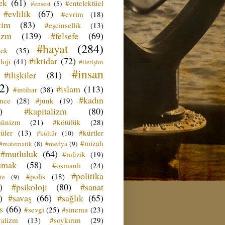
ek
(61)
#entelektüel
#ensest
(5)
#evlilik
(67)
#evrim
(18)
tim
(83)
#eşcinsellik
(13)
izm
(139)
#felsefe
(69)
#hayat
(284)
çek
(35)
#iktidar
(72)
loji
(41)
#iletişim
#insan
#ilişkiler
(81)
2)
#islam
(113)
#intihar
(38)
#kadın
ence
(28)
#junk
(19)
)
#kapitalizm
(80)
ünizm
(21)
#kötülük
(28)
üler
(13)
#kürtler
#kültür
(10)
#mizah
#matematik
(8)
#medya
(9)
#mutluluk
(64)
#müzik
(19)
umak
(58)
#osmanlı
(24)
#politika
#polis
(18)
te
(9)
)
#psikoloji
(80)
#sanat
)
#savaş
(66)
#sağlık
(65)
s
(66)
#sevgi
(25)
#sinema
(23)
yalizm
(13)
#soykırım
(29)