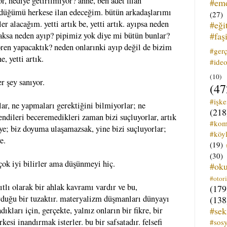
 hediye getirilmiyor? anne, ben adet filan
#em
üğümü herkese ilan edeceğim. bütün arkadaşlarımı
(27)
er alacağım. yetti artık be, yetti artık. ayıpsa neden
#eği
#faş
ksa neden ayıp? pipimiz yok diye mi bütün bunlar?
ören yapacaktık? neden onlarınki ayıp değil de bizim
#ger
, yetti artık.
#ideo
(10)
r şey sanıyor.
(47
#işk
ar, ne yapmaları gerektiğini bilmiyorlar; ne
(218
kendileri beceremedikleri zaman bizi suçluyorlar, artık
#kom
ye; biz doyuma ulaşamazsak, yine bizi suçluyorlar;
#köyl
e.
(19)
(30)
çok iyi bilirler ama düşünmeyi hiç.
#ok
#otori
tlı olarak bir ahlak kavramı vardır ve bu,
(179
duğu bir tuzaktır. materyalizm düşmanları dünyayı
(138
#sek
ıkları için, gerçekte, yalnız onların bir fikre, bir
kesi inandırmak isterler. bu bir safsatadır. felsefi
#sos