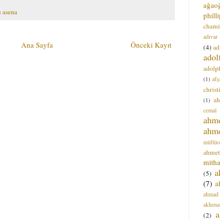
ağao
 asena
phill
chami
adıvar
Ana Sayfa
Önceki Kayıt
(4)
ad
adol
adolph
(1)
afş
christ
a
(1)
cemal
ahm
ahm
müftüo
ahmet
mitha
a
(5)
(7)
a
ahmad
akhena
a
(2)