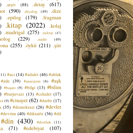
)
.detay
(617)
.arşiv
(88)
not
(590)
.dize
.diyalog
(49)
)
.epilog
(179)
.fragman
.kitap
(2022)
)
.kolaj
)
.madrigal
(275)
.mektup
(47)
nolog
(229)
.nedir
(49)
sona
(255)
.öykü
(211)
.şiir
)
#acı
(14)
#adalet
(46)
#ahlak
(11)
#aşk
#aile
(39)
#anarşizm
(6)
)
#bilim
#bilgi
(13)
#başarı
(9)
)
#burjuvazi
(13)
#cehalet
(17)
#cinayet
(62)
#darbe
(17)
et
(9)
#devlet
a
(35)
#demokrasi
(26)
#devrim
(40)
#diktatör
(36)
#dil
#din
(430)
#dostluk
(11)
ğa
(71)
#edebiyat
(107)