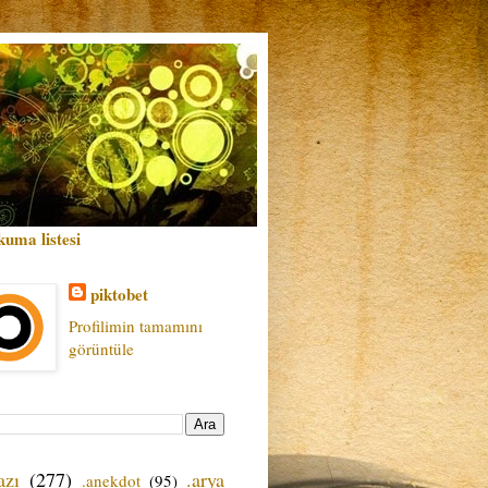
kuma listesi
piktobet
Profilimin tamamını
görüntüle
azı
(277)
.arya
.anekdot
(95)