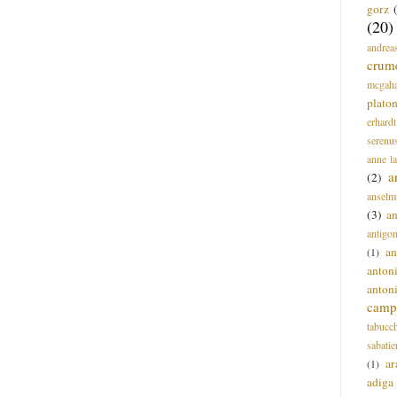
gorz
(20)
andrea
crum
mcgah
plato
erhardt
serenu
anne l
a
(2)
anselm
(3)
a
antigo
an
(1)
anton
anton
campi
tabucc
sabatie
ar
(1)
adiga