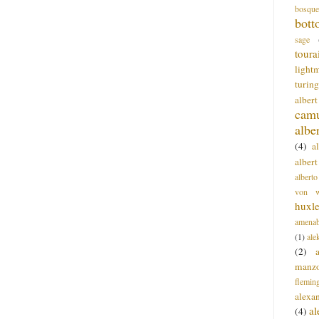
bosque
bott
sage
toura
light
turing
alber
cam
albe
(4)
a
albert
alberto
von wa
huxl
amenab
(1)
ale
(2)
manz
flemin
alexa
a
(4)