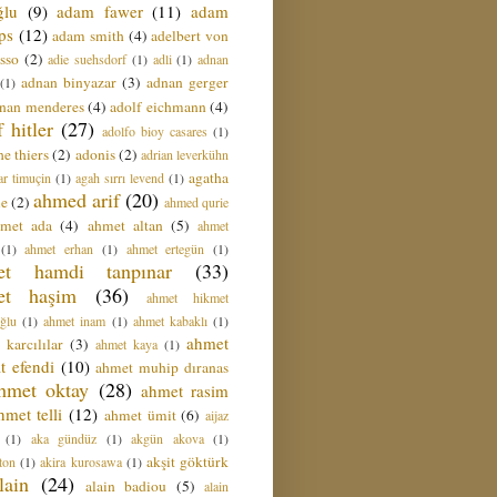
ğlu
(9)
adam fawer
(11)
adam
ips
(12)
adam smith
(4)
adelbert von
sso
(2)
adie suehsdorf
(1)
adli
(1)
adnan
adnan binyazar
(3)
adnan gerger
(1)
nan menderes
(4)
adolf eichmann
(4)
f hitler
(27)
adolfo bioy casares
(1)
e thiers
(2)
adonis
(2)
adrian leverkühn
agatha
ar timuçin
(1)
agah sırrı levend
(1)
ahmed arif
(20)
ie
(2)
ahmed qurie
hmet ada
(4)
ahmet altan
(5)
ahmet
(1)
ahmet erhan
(1)
ahmet ertegün
(1)
et hamdi tanpınar
(33)
et haşim
(36)
ahmet hikmet
ğlu
(1)
ahmet inam
(1)
ahmet kabaklı
(1)
ahmet
 karcılılar
(3)
ahmet kaya
(1)
t efendi
(10)
ahmet muhip dıranas
hmet oktay
(28)
ahmet rasim
hmet telli
(12)
ahmet ümit
(6)
aijaz
(1)
aka gündüz
(1)
akgün akova
(1)
akşit göktürk
ton
(1)
akira kurosawa
(1)
lain
(24)
alain badiou
(5)
alain