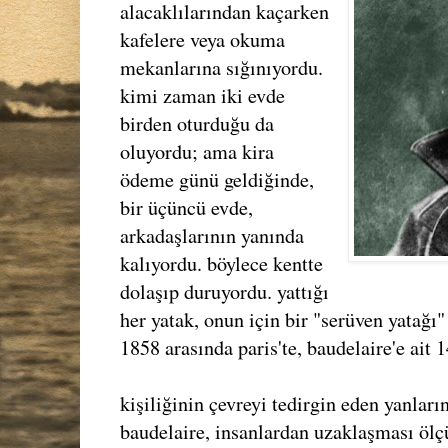
alacaklılarından kaçarken
kafelere veya okuma
mekanlarına sığınıyordu.
kimi zaman iki evde
birden oturduğu da
oluyordu; ama kira
ödeme günü geldiğinde,
bir üçüncü evde,
arkadaşlarının yanında
kalıyordu. böylece kentte
dolaşıp duruyordu. yattığı
her yatak, onun için bir "serüven yatağı"
1858 arasında paris'te, baudelaire'e ait 1
kişiliğinin çevreyi tedirgin eden yanlar
baudelaire, insanlardan uzaklaşması ölçü