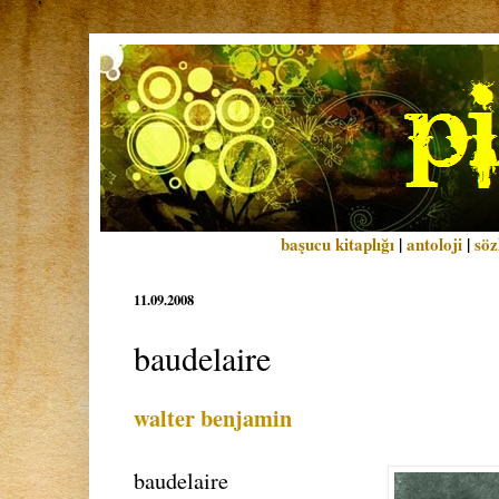
başucu kitaplığı
|
antoloji
|
söz
11.09.2008
baudelaire
walter benjamin
baudelaire