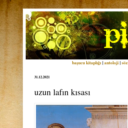
başucu kitaplığı
|
antoloji
|
söz
31.12.2021
uzun lafın kısası