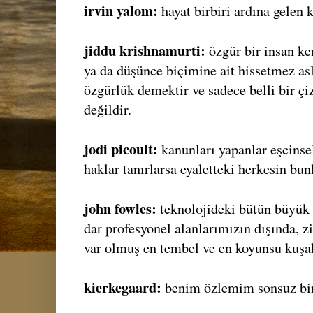
irvin yalom:
hayat birbiri ardına gelen 
jiddu krishnamurti:
özgür bir insan ken
ya da düşünce biçimine ait hissetmez as
özgürlük demektir ve sadece belli bir 
değildir.
jodi picoult:
kanunları yapanlar eşcinse
haklar tanırlarsa eyaletteki herkesin bun
john fowles:
teknolojideki bütün büyük 
dar profesyonel alanlarımızın dışında, z
var olmuş en tembel ve en koyunsu kuşak
kierkegaard:
benim özlemim sonsuz bir 