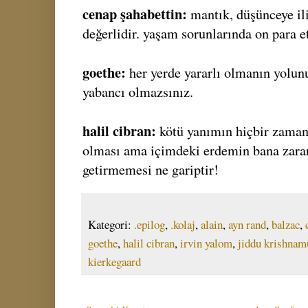
cenap şahabettin:
mantık, düşünceye il
değerlidir. yaşam sorunlarında on para 
goethe:
her yerde yararlı olmanın yolunu
yabancı olmazsınız.
halil cibran:
kötü yanımın hiçbir zaman
olması ama içimdeki erdemin bana zarar
getirmemesi ne gariptir!
Kategori:
.epilog
,
.kolaj
,
alain
,
ayn rand
,
balzac
,
goethe
,
halil cibran
,
irvin yalom
,
jiddu krishnam
kierkegaard