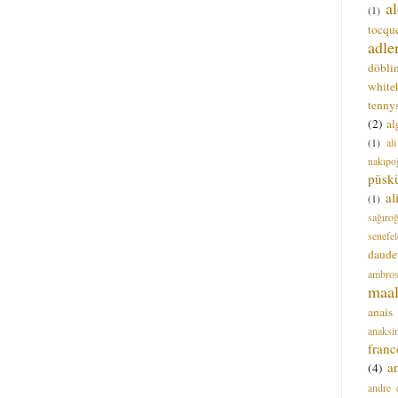
a
(1)
tocque
adle
döbli
white
tenny
(2)
al
(1)
al
nakıpo
püsk
a
(1)
sağıro
senefel
daude
ambros
maal
anais
anaksi
franc
a
(4)
andre 