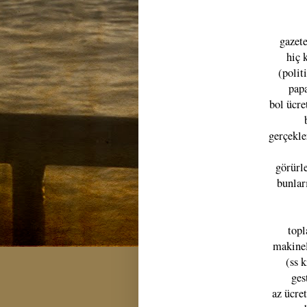
gazete
hiç 
(polit
papa
bol ücre
gerçekle
görürl
bunlar
topl
makinel
(ss k
ges
az ücret