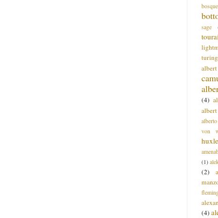
bosque
bott
sage
toura
light
turing
alber
cam
albe
(4)
a
albert
alberto
von wa
huxl
amenab
(1)
ale
(2)
manz
flemin
alexa
a
(4)