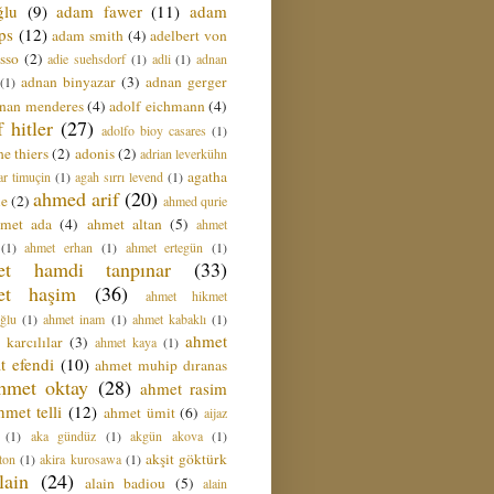
ğlu
(9)
adam fawer
(11)
adam
ips
(12)
adam smith
(4)
adelbert von
sso
(2)
adie suehsdorf
(1)
adli
(1)
adnan
adnan binyazar
(3)
adnan gerger
(1)
nan menderes
(4)
adolf eichmann
(4)
f hitler
(27)
adolfo bioy casares
(1)
e thiers
(2)
adonis
(2)
adrian leverkühn
agatha
ar timuçin
(1)
agah sırrı levend
(1)
ahmed arif
(20)
ie
(2)
ahmed qurie
hmet ada
(4)
ahmet altan
(5)
ahmet
(1)
ahmet erhan
(1)
ahmet ertegün
(1)
et hamdi tanpınar
(33)
et haşim
(36)
ahmet hikmet
ğlu
(1)
ahmet inam
(1)
ahmet kabaklı
(1)
ahmet
 karcılılar
(3)
ahmet kaya
(1)
t efendi
(10)
ahmet muhip dıranas
hmet oktay
(28)
ahmet rasim
hmet telli
(12)
ahmet ümit
(6)
aijaz
(1)
aka gündüz
(1)
akgün akova
(1)
akşit göktürk
ton
(1)
akira kurosawa
(1)
lain
(24)
alain badiou
(5)
alain