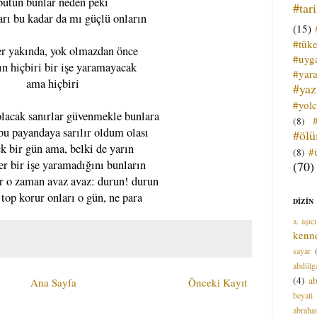
bütün bunlar neden peki
#tar
rı bu kadar da mı güçlü onların
(15)
#tük
er yakında, yok olmazdan önce
#uyga
ın hiçbiri bir işe yaramayacak
#yara
ama hiçbiri
#ya
#yol
olacak sanırlar güvenmekle bunlara
(8)
bu payandaya sarılır oldum olası
#öl
k bir gün ama, belki de yarın
#
(8)
er bir işe yaramadığını bunların
(70)
r o zaman avaz avaz: durun! durun
 top korur onları o gün, ne para
DİZİN
a. aşıcı
kenn
sayar
abdülga
(4)
ab
Ana Sayfa
Önceki Kayıt
beyati
abrah