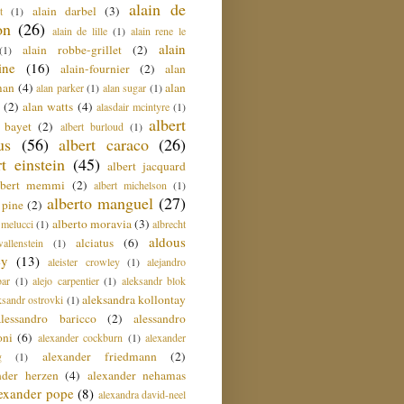
alain de
alain darbel
(3)
t
(1)
on
(26)
alain de lille
(1)
alain rene le
alain
alain robbe-grillet
(2)
(1)
ine
(16)
alain-fournier
(2)
alan
man
(4)
alan
alan parker
(1)
alan sugar
(1)
(2)
alan watts
(4)
alasdair mcintyre
(1)
albert
t bayet
(2)
albert burloud
(1)
us
(56)
albert caraco
(26)
rt einstein
(45)
albert jacquard
lbert memmi
(2)
albert michelson
(1)
alberto manguel
(27)
 pine
(2)
alberto moravia
(3)
 melucci
(1)
albrecht
aldous
alciatus
(6)
llenstein
(1)
ey
(13)
aleister crowley
(1)
alejandro
ar
(1)
alejo carpentier
(1)
aleksandr blok
aleksandra kollontay
ksandr ostrovki
(1)
alessandro baricco
(2)
alessandro
oni
(6)
alexander cockburn
(1)
alexander
alexander friedmann
(2)
g
(1)
nder herzen
(4)
alexander nehamas
lexander pope
(8)
alexandra david-neel