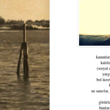
kanunlar
kalele
(sosyal 
yarg
bol ücre
ne sanırlar,
görürl
bunlar