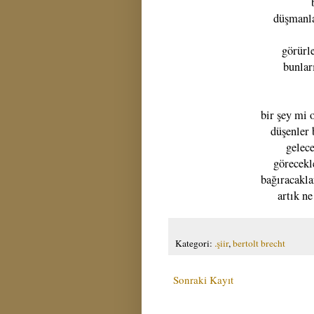
düşmanla
görürl
bunlar
bir şey mi 
düşenler 
gelece
görecekl
bağıracakla
artık ne
Kategori:
.şiir
,
bertolt brecht
Sonraki Kayıt