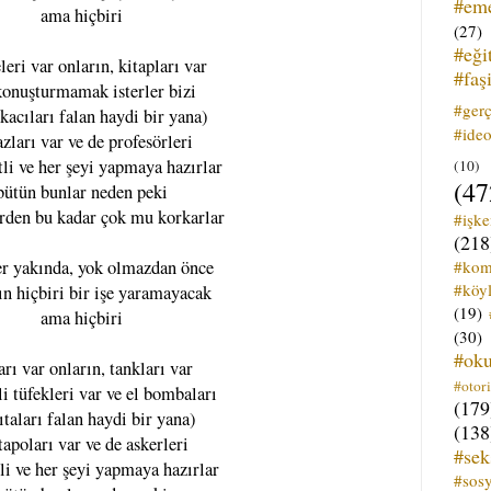
#em
ama hiçbiri
(27)
#eği
leri var onların, kitapları var
#faş
konuşturmamak isterler bizi
#ger
ikacıları falan haydi bir yana)
#ideo
zları var ve de profesörleri
tli ve her şeyi yapmaya hazırlar
(10)
(47
bütün bunlar neden peki
rden bu kadar çok mu korkarlar
#işk
(218
#kom
er yakında, yok olmazdan önce
#köyl
ın hiçbiri bir işe yaramayacak
(19)
ama hiçbiri
(30)
#ok
arı var onların, tankları var
#otori
i tüfekleri var ve el bombaları
(179
ıtaları falan haydi bir yana)
(138
tapoları var ve de askerleri
#sek
li ve her şeyi yapmaya hazırlar
#sos