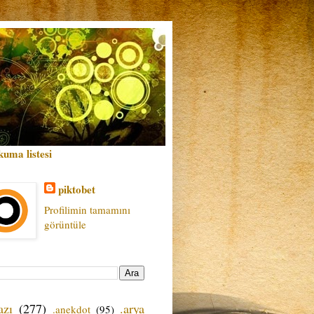
kuma listesi
piktobet
Profilimin tamamını
görüntüle
azı
(277)
.arya
.anekdot
(95)