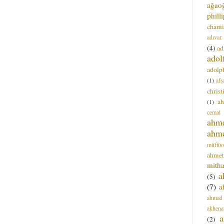
ağao
phill
chami
adıvar
(4)
ad
adol
adolph
(1)
afş
christ
a
(1)
cemal
ahm
ahm
müftüo
ahmet
mitha
a
(5)
(7)
a
ahmad
akhena
a
(2)