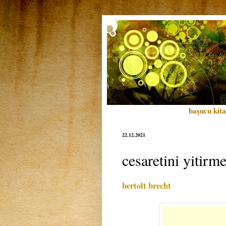
başucu kita
22.12.2021
cesaretini yitirm
bertolt brecht