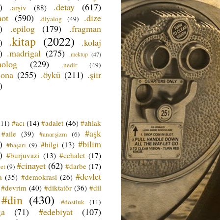
)
.detay
(617)
.arşiv
(88)
not
(590)
.dize
.diyalog
(49)
)
.epilog
(179)
.fragman
.kitap
(2022)
)
.kolaj
)
.madrigal
(275)
.mektup
(47)
nolog
(229)
.nedir
(49)
sona
(255)
.öykü
(211)
.şiir
)
#acı
(14)
#adalet
(46)
#ahlak
(11)
#aşk
#aile
(39)
#anarşizm
(6)
)
#bilim
#bilgi
(13)
#başarı
(9)
)
#burjuvazi
(13)
#cehalet
(17)
#cinayet
(62)
#darbe
(17)
et
(9)
#devlet
a
(35)
#demokrasi
(26)
#devrim
(40)
#diktatör
(36)
#dil
#din
(430)
#dostluk
(11)
ğa
(71)
#edebiyat
(107)