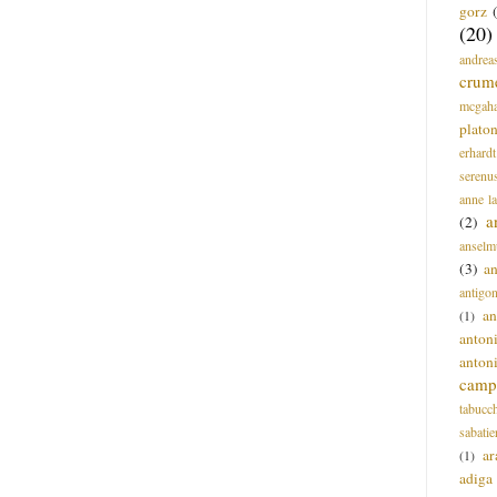
gorz
(20)
andrea
crum
mcgah
plato
erhardt
serenu
anne l
a
(2)
anselm
(3)
a
antigo
an
(1)
anton
anton
campi
tabucc
sabatie
ar
(1)
adiga