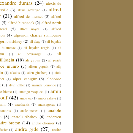
lexandre dumas
(24)
alexis de
alfred
ville
(3)
alexis govciyan
(1)
r
(21)
alfred de musset
(3)
alfred
n
(5)
alfred hitchcock
(2)
alfred north
head
(5)
alfred
alfred noyes
(1)
son
(4)
algernon charles swinburne
gernon sidney
(2)
ali akay
(1)
ali baydak
i bulunmaz
(1)
ali haydar nergis
(1)
ali
ali
ğlu
(1)
ali poyrazoğlu
(1)
üllüoğlu
(19)
ali çapan
(2)
ali şeriati
lice munro
(7)
alison gopnik
(1)
aliş
ğlu
(1)
alkaios
(1)
allen ginsberg
(1)
alois
alper canıgüz
(6)
alphonse
der
(1)
t
(3)
alvin toffler
(1)
amanda donohoe
(1)
amin
e bierce
(1)
amerigo vespucci
(1)
ouf
(42)
amos oz
(1)
amotz zahavi
(1)
 nin
(4)
anakharsis
(1)
anaksagoras
(1)
anatole
mandros
(1)
anaksimenes
(1)
e
(8)
anatoli ribakov
(6)
andersen
ndre breton
(14)
andre chenier
(2)
andre gide
(27)
andre
dacier
(1)