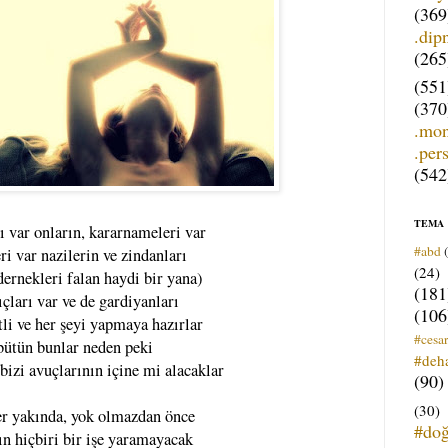
(369
.dip
(265
(551
(370
.mo
.per
(542
TEMA
ı var onların, kararnameleri var
#abd
ri var nazilerin ve zindanları
(24)
dernekleri falan haydi bir yana)
(181
ıçları var ve de gardiyanları
(106
tli ve her şeyi yapmaya hazırlar
#cesar
bütün bunlar neden peki
#deh
 bizi avuçlarının içine mi alacaklar
(90)
(30)
er yakında, yok olmazdan önce
#do
ın hiçbiri bir işe yaramayacak