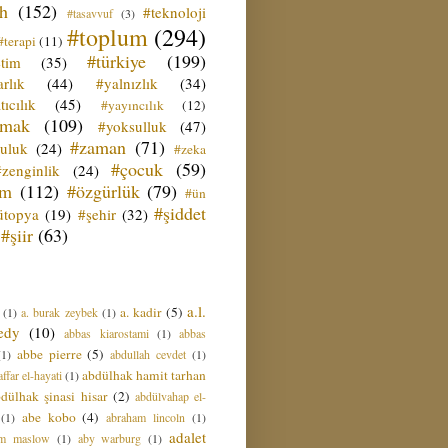
ih
(152)
#teknoloji
#tasavvuf
(3)
#toplum
(294)
#terapi
(11)
#türkiye
(199)
etim
(35)
rlık
(44)
#yalnızlık
(34)
tıcılık
(45)
#yayıncılık
(12)
zmak
(109)
#yoksulluk
(47)
#zaman
(71)
culuk
(24)
#zeka
#çocuk
(59)
#zenginlik
(24)
üm
(112)
#özgürlük
(79)
#ün
#şiddet
ütopya
(19)
#şehir
(32)
#şiir
(63)
a.l.
a. kadir
(5)
(1)
a. burak zeybek
(1)
edy
(10)
abbas kiarostami
(1)
abbas
abbe pierre
(5)
(1)
abdullah cevdet
(1)
abdülhak hamit tarhan
ffar el-hayati
(1)
dülhak şinasi hisar
(2)
abdülvahap el-
abe kobo
(4)
(1)
abraham lincoln
(1)
adalet
am maslow
(1)
aby warburg
(1)