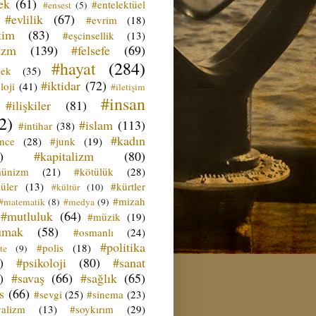
ek
(61)
#entelektüel
#ensest
(5)
#evlilik
(67)
#evrim
(18)
tim
(83)
#eşcinsellik
(13)
izm
(139)
#felsefe
(69)
#hayat
(284)
çek
(35)
#iktidar
(72)
loji
(41)
#iletişim
#insan
#ilişkiler
(81)
2)
#islam
(113)
#intihar
(38)
#kadın
ence
(28)
#junk
(19)
)
#kapitalizm
(80)
ünizm
(21)
#kötülük
(28)
üler
(13)
#kürtler
#kültür
(10)
#mizah
#matematik
(8)
#medya
(9)
#mutluluk
(64)
#müzik
(19)
umak
(58)
#osmanlı
(24)
#politika
#polis
(18)
te
(9)
)
#psikoloji
(80)
#sanat
)
#savaş
(66)
#sağlık
(65)
s
(66)
#sevgi
(25)
#sinema
(23)
yalizm
(13)
#soykırım
(29)