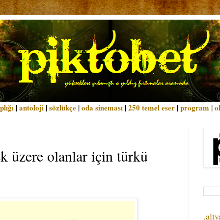
plığı
|
antoloji
|
sözlükçe
|
oda sineması
|
250 temel eser
|
program
|
o
ek üzere olanlar için türkü
.alty