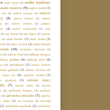
andre malraux
(4)
andre luguet
(1)
andre maurois
(9)
andre verdet
(3)
andrew
s ady
(1)
andrew carnegie
(1)
ey
(8)
andrew fletcher
(1)
andrew
andrey
an
(1)
andrew mueller
(1)
nov
(4)
andrey voznesenski
(1)
anke
(1)
ann druyan
(1)
ann rippin
(1)
annaeus
anne bronte
(3)
anne frank
(3)
s
(1)
anne sexton
(2)
annie besant
amott
(1)
nonim
(16)
anonymus valesianus
(1)
anthony burgess
us
(1)
anthony brant
(1)
nthony giddens
(6)
anthony storr
(6)
antisthenes
(2)
nos
(1)
antoine furetiere
toine galland
(3)
antoine lavoisier
(1)
i casas ros
(6)
antonin artaud
(3)
antonio lopez
io gramsci
(3)
llo
(7)
antonio salieri
(1)
antonio
hi
(1)
apollonialı diogenes
(1)
apollonie
apostolos doxiadis
(7)
r
(1)
apuleius
a güler
(2)
aravind
ara toranyan
(1)
(2)
archibald macleish
(2)
archimedes