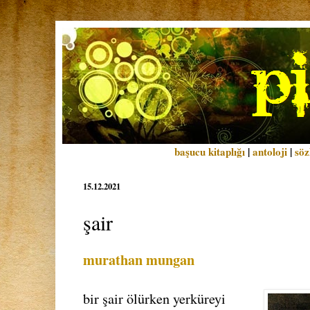
başucu kitaplığı
|
antoloji
|
söz
15.12.2021
şair
murathan mungan
bir şair ölürken yerküreyi