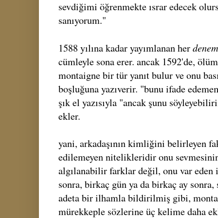
sevdiğimi öğrenmekte ısrar edecek olur
sanıyorum."
denem
1588 yılına kadar yayımlanan her
cümleyle sona erer. ancak 1592'de, ölüm
montaigne bir tür yanıt bulur ve onu bası
boşluğuna yazıverir. "bunu ifade edeme
şık el yazısıyla "ancak şunu söyleyebiliri
ekler.
yani, arkadaşının kimliğini belirleyen fa
edilemeyen nitelikleridir onu sevmesinin
algılanabilir farklar değil, onu var eden 
sonra, birkaç gün ya da birkaç ay sonra,
adeta bir ilhamla bildirilmiş gibi, monta
mürekkeple sözlerine üç kelime daha ekle