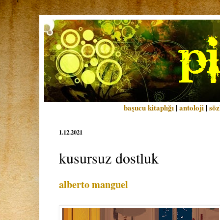
başucu kitaplığı
|
antoloji
|
söz
1.12.2021
kusursuz dostluk
alberto manguel