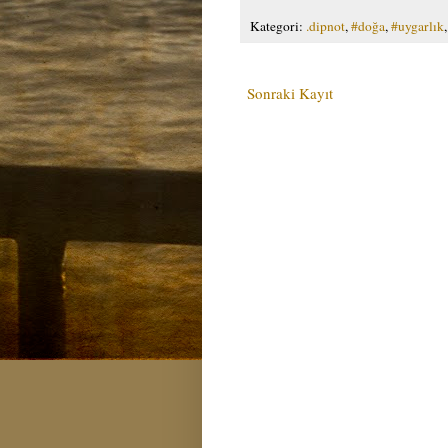
Kategori:
.dipnot
,
#doğa
,
#uygarlık
Sonraki Kayıt