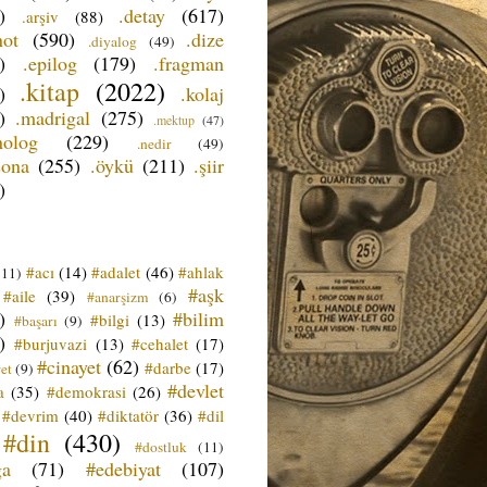
)
.detay
(617)
.arşiv
(88)
not
(590)
.dize
.diyalog
(49)
)
.epilog
(179)
.fragman
.kitap
(2022)
)
.kolaj
)
.madrigal
(275)
.mektup
(47)
nolog
(229)
.nedir
(49)
sona
(255)
.öykü
(211)
.şiir
)
#acı
(14)
#adalet
(46)
#ahlak
(11)
#aşk
#aile
(39)
#anarşizm
(6)
)
#bilim
#bilgi
(13)
#başarı
(9)
)
#burjuvazi
(13)
#cehalet
(17)
#cinayet
(62)
#darbe
(17)
et
(9)
#devlet
a
(35)
#demokrasi
(26)
#devrim
(40)
#diktatör
(36)
#dil
#din
(430)
#dostluk
(11)
ğa
(71)
#edebiyat
(107)