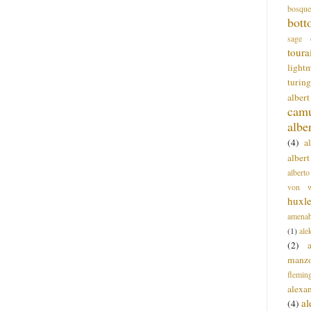
bosque
bott
sage
toura
light
turing
alber
cam
albe
(4)
a
albert
alberto
von wa
huxl
amenab
(1)
ale
(2)
manz
flemin
alexa
a
(4)