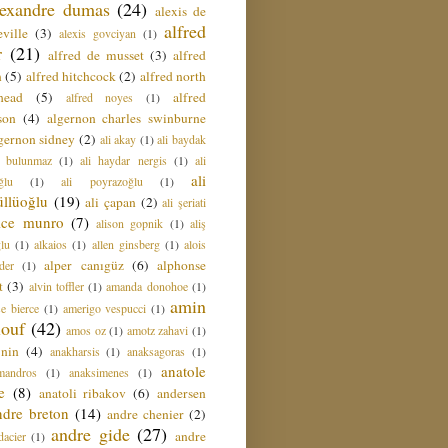
lexandre dumas
(24)
alexis de
alfred
ville
(3)
alexis govciyan
(1)
r
(21)
alfred de musset
(3)
alfred
n
(5)
alfred hitchcock
(2)
alfred north
head
(5)
alfred
alfred noyes
(1)
son
(4)
algernon charles swinburne
gernon sidney
(2)
ali akay
(1)
ali baydak
i bulunmaz
(1)
ali haydar nergis
(1)
ali
ali
ğlu
(1)
ali poyrazoğlu
(1)
üllüoğlu
(19)
ali çapan
(2)
ali şeriati
lice munro
(7)
alison gopnik
(1)
aliş
ğlu
(1)
alkaios
(1)
allen ginsberg
(1)
alois
alper canıgüz
(6)
alphonse
der
(1)
t
(3)
alvin toffler
(1)
amanda donohoe
(1)
amin
e bierce
(1)
amerigo vespucci
(1)
ouf
(42)
amos oz
(1)
amotz zahavi
(1)
 nin
(4)
anakharsis
(1)
anaksagoras
(1)
anatole
mandros
(1)
anaksimenes
(1)
e
(8)
anatoli ribakov
(6)
andersen
ndre breton
(14)
andre chenier
(2)
andre gide
(27)
andre
dacier
(1)