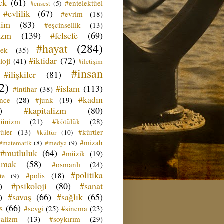
ek
(61)
#entelektüel
#ensest
(5)
#evlilik
(67)
#evrim
(18)
tim
(83)
#eşcinsellik
(13)
izm
(139)
#felsefe
(69)
#hayat
(284)
çek
(35)
#iktidar
(72)
loji
(41)
#iletişim
#insan
#ilişkiler
(81)
2)
#islam
(113)
#intihar
(38)
#kadın
ence
(28)
#junk
(19)
)
#kapitalizm
(80)
ünizm
(21)
#kötülük
(28)
üler
(13)
#kürtler
#kültür
(10)
#mizah
#matematik
(8)
#medya
(9)
#mutluluk
(64)
#müzik
(19)
umak
(58)
#osmanlı
(24)
#politika
#polis
(18)
te
(9)
)
#psikoloji
(80)
#sanat
)
#savaş
(66)
#sağlık
(65)
s
(66)
#sevgi
(25)
#sinema
(23)
yalizm
(13)
#soykırım
(29)