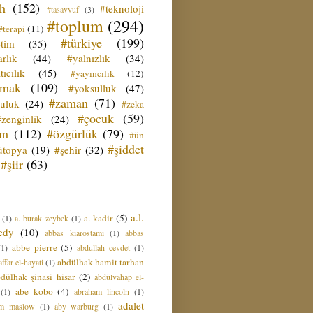
ih
(152)
#teknoloji
#tasavvuf
(3)
#toplum
(294)
#terapi
(11)
#türkiye
(199)
etim
(35)
rlık
(44)
#yalnızlık
(34)
tıcılık
(45)
#yayıncılık
(12)
zmak
(109)
#yoksulluk
(47)
#zaman
(71)
culuk
(24)
#zeka
#çocuk
(59)
#zenginlik
(24)
üm
(112)
#özgürlük
(79)
#ün
#şiddet
ütopya
(19)
#şehir
(32)
#şiir
(63)
a.l.
a. kadir
(5)
(1)
a. burak zeybek
(1)
edy
(10)
abbas kiarostami
(1)
abbas
abbe pierre
(5)
(1)
abdullah cevdet
(1)
abdülhak hamit tarhan
ffar el-hayati
(1)
dülhak şinasi hisar
(2)
abdülvahap el-
abe kobo
(4)
(1)
abraham lincoln
(1)
adalet
am maslow
(1)
aby warburg
(1)