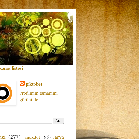
kuma listesi
piktobet
Profilimin tamamını
görüntüle
azı
(277)
.arya
.anekdot
(95)