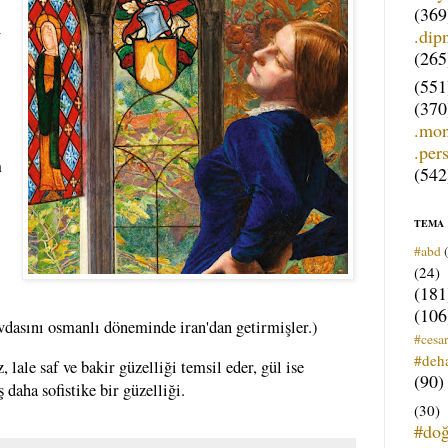
(369
n
.dip
(265
(551
(370
.mo
.per
m
(542
TEMA
#abd
(24)
(181
(106
sevdasını osmanlı döneminde iran'dan getirmişler.)
#cesar
#deh
, lale saf ve bakir güzelliği temsil eder, gül ise
(90)
 daha sofistike bir güzelliği.
(30)
#do