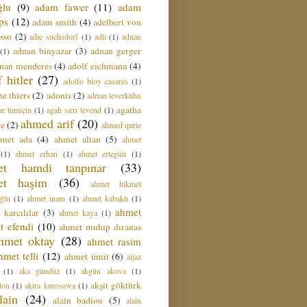
ğlu
(9)
adam fawer
(11)
adam
ips
(12)
adam smith
(4)
adelbert von
sso
(2)
adie suehsdorf
(1)
adli
(1)
adnan
adnan binyazar
(3)
adnan gerger
(1)
nan menderes
(4)
adolf eichmann
(4)
f hitler
(27)
adolfo bioy casares
(1)
e thiers
(2)
adonis
(2)
adrian leverkühn
agatha
ar timuçin
(1)
agah sırrı levend
(1)
ahmed arif
(20)
ie
(2)
ahmed qurie
hmet ada
(4)
ahmet altan
(5)
ahmet
(1)
ahmet erhan
(1)
ahmet ertegün
(1)
et hamdi tanpınar
(33)
et haşim
(36)
ahmet hikmet
ğlu
(1)
ahmet inam
(1)
ahmet kabaklı
(1)
ahmet
 karcılılar
(3)
ahmet kaya
(1)
t efendi
(10)
ahmet muhip dıranas
hmet oktay
(28)
ahmet rasim
hmet telli
(12)
ahmet ümit
(6)
aijaz
(1)
aka gündüz
(1)
akgün akova
(1)
akşit göktürk
ton
(1)
akira kurosawa
(1)
lain
(24)
alain badiou
(5)
alain