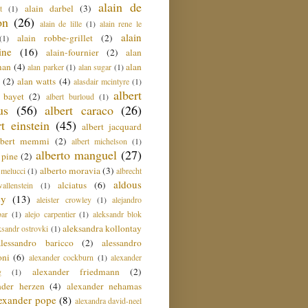
alain de
alain darbel
(3)
t
(1)
on
(26)
alain de lille
(1)
alain rene le
alain
alain robbe-grillet
(2)
(1)
ine
(16)
alain-fournier
(2)
alan
man
(4)
alan
alan parker
(1)
alan sugar
(1)
(2)
alan watts
(4)
alasdair mcintyre
(1)
albert
t bayet
(2)
albert burloud
(1)
us
(56)
albert caraco
(26)
rt einstein
(45)
albert jacquard
lbert memmi
(2)
albert michelson
(1)
alberto manguel
(27)
 pine
(2)
alberto moravia
(3)
 melucci
(1)
albrecht
aldous
alciatus
(6)
llenstein
(1)
ey
(13)
aleister crowley
(1)
alejandro
ar
(1)
alejo carpentier
(1)
aleksandr blok
aleksandra kollontay
ksandr ostrovki
(1)
alessandro baricco
(2)
alessandro
oni
(6)
alexander cockburn
(1)
alexander
alexander friedmann
(2)
g
(1)
nder herzen
(4)
alexander nehamas
lexander pope
(8)
alexandra david-neel