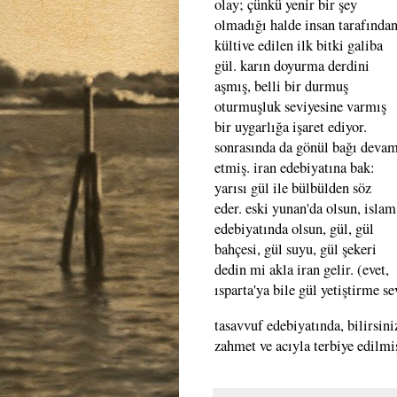
olay; çünkü yenir bir şey
olmadığı halde insan tarafında
kültive edilen ilk bitki galiba
gül. karın doyurma derdini
aşmış, belli bir durmuş
oturmuşluk seviyesine varmış
bir uygarlığa işaret ediyor.
sonrasında da gönül bağı deva
etmiş. iran edebiyatına bak:
yarısı gül ile bülbülden söz
eder. eski yunan'da olsun, islam
edebiyatında olsun, gül, gül
bahçesi, gül suyu, gül şekeri
dedin mi akla iran gelir. (evet,
ısparta'ya bile gül yetiştirme 
tasavvuf edebiyatında, bilirsiniz
zahmet ve acıyla terbiye edilmiş