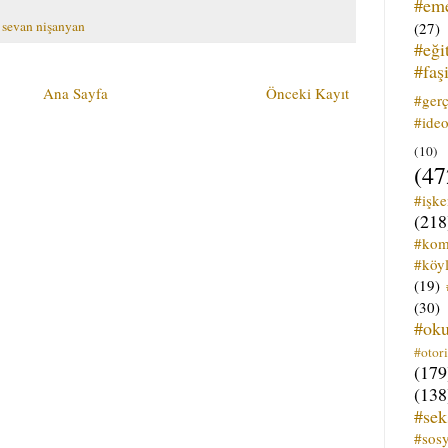
#em
,
sevan nişanyan
(27)
#eği
#faş
Ana Sayfa
Önceki Kayıt
#ger
#ideo
(10)
(47
#işk
(218
#kom
#köyl
(19)
(30)
#ok
#otori
(179
(138
#sek
#sos