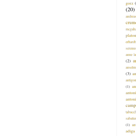
gorz
(20)
andrea
crum
mcgah
plato
erhardt
serenu
anne l
a
(2)
anselm
(3)
a
antigo
an
(1)
anton
anton
campi
tabucc
sabatie
ar
(1)
adiga