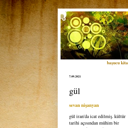
başucu kita
7.09.2021
gül
sevan nişanyan
gül iran'da icat edilmiş. kültür
tarihi açısından mühim bir