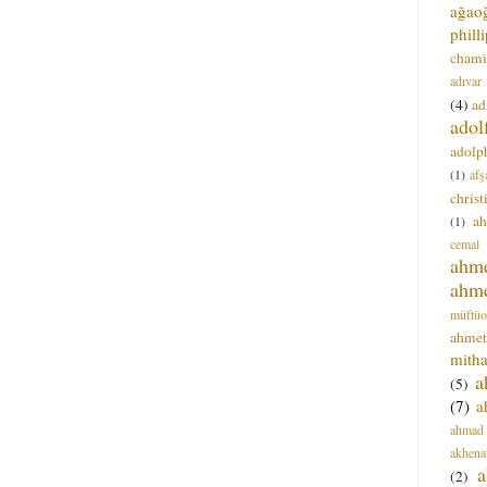
ağao
phill
chami
adıvar
(4)
ad
adol
adolph
(1)
afş
christ
a
(1)
cemal
ahm
ahm
müftüo
ahmet
mitha
a
(5)
(7)
a
ahmad
akhena
a
(2)