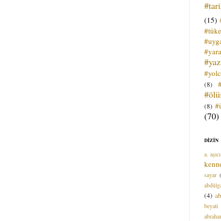
#tar
(15)
#tük
#uyga
#yara
#ya
#yol
(8)
#öl
#
(8)
(70)
DİZİN
a. aşıcı
kenn
sayar
abdülga
(4)
ab
beyati
abrah