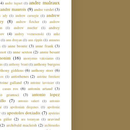
andre malraux
(4)
andre luguet
(1)
andre maurois
(9)
andre verdet
(3)
andrew
s ady
(1)
andrew carnegie
(1)
ey
(8)
andrew fletcher
(1)
andrew
andrey
an
(1)
andrew mueller
(1)
nov
(4)
andrey voznesenski
(1)
anke
(1)
ann druyan
(1)
ann rippin
(1)
annaeus
anne bronte
(3)
anne frank
(3)
s
(1)
anne sexton
(2)
annie besant
amott
(1)
nonim
(16)
anonymus valesianus
(1)
anthony burgess
us
(1)
anthony brant
(1)
nthony giddens
(6)
anthony storr
(6)
antisthenes
(2)
nos
(1)
antoine furetiere
toine galland
(3)
antoine lavoisier
(1)
i casas ros
(6)
antonin artaud
(3)
antonio lopez
io gramsci
(3)
llo
(7)
antonio salieri
(1)
antonio
hi
(1)
apollonialı diogenes
(1)
apollonie
apostolos doxiadis
(7)
r
(1)
apuleius
a güler
(2)
aravind
ara toranyan
(1)
(2)
archibald macleish
(2)
archimedes