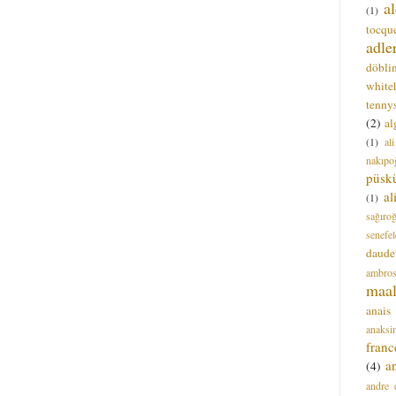
a
(1)
tocque
adle
döbli
white
tenny
(2)
al
(1)
al
nakıpo
püsk
a
(1)
sağıro
senefel
daude
ambros
maal
anais
anaksi
franc
a
(4)
andre 