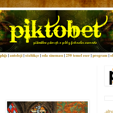
plığı
|
antoloji
|
sözlükçe
|
oda sineması
|
250 temel eser
|
program
|
o
.alty