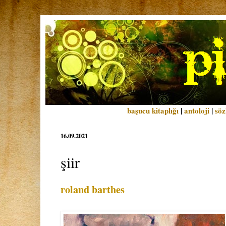
başucu kitaplığı
|
antoloji
|
söz
16.09.2021
şiir
roland barthes