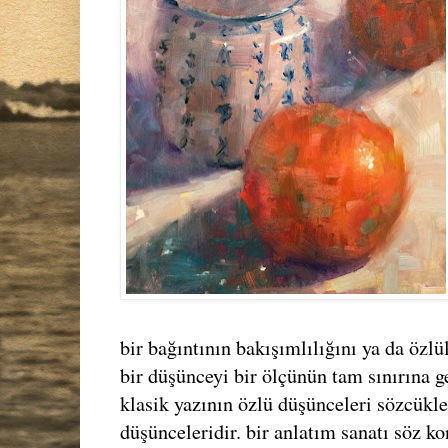
bir bağıntının bakışımlılığını ya da özl
bir düşünceyi bir ölçünün tam sınırına g
klasik yazının özlü düşünceleri sözcükler
düşünceleridir. bir anlatım sanatı söz ko