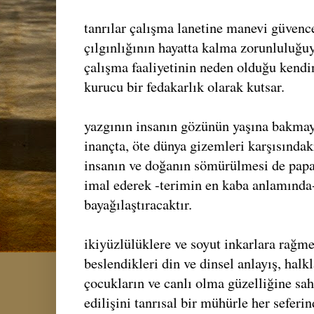
tanrılar çalışma lanetine manevi güvence
çılgınlığının hayatta kalma zorunluluğuy
çalışma faaliyetinin neden olduğu kend
kurucu bir fedakarlık olarak kutsar.
yazgının insanın gözünün yaşına bakmaya
inançta, öte dünya gizemleri karşısındaki
insanın ve doğanın sömürülmesi de papaz
imal ederek -terimin en kaba anlamında-
bayağılaştıracaktır.
ikiyüzlülüklere ve soyut inkarlara rağme
beslendikleri din ve dinsel anlayış, halkl
çocukların ve canlı olma güzelliğine sah
edilişini tanrısal bir mühürle her seferi