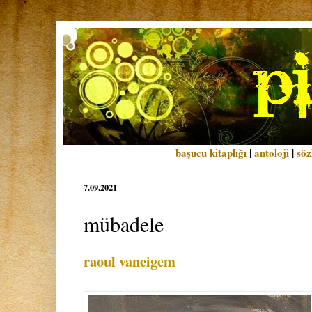
başucu kitaplığı
|
antoloji
|
söz
7.09.2021
mübadele
raoul vaneigem