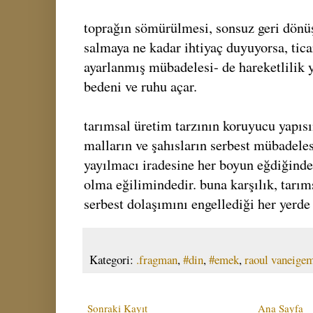
toprağın sömürülmesi, sonsuz geri dönüş
salmaya ne kadar ihtiyaç duyuyorsa, tica
ayarlanmış mübadelesi- de hareketlilik ya
bedeni ve ruhu açar.
tarımsal üretim tarzının koruyucu yapıs
malların ve şahısların serbest mübadelesi
yayılmacı iradesine her boyun eğdiğind
olma eğilimindedir. buna karşılık, tarım
serbest dolaşımını engellediği her yerde
Kategori:
.fragman
,
#din
,
#emek
,
raoul vaneige
Sonraki Kayıt
Ana Sayfa