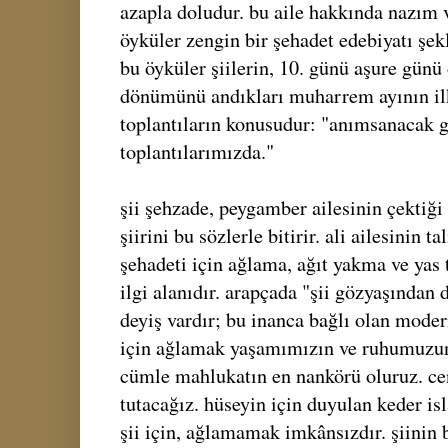
azapla doludur. bu aile hakkında nazım 
öyküler zengin bir şehadet edebiyatı şek
bu öyküler şiilerin, 10. günü aşure günü 
dönümünü andıkları muharrem ayının il
toplantıların konusudur: "anımsanacak g
toplantılarımızda."
şii şehzade, peygamber ailesinin çektiği
şiirini bu sözlerle bitirir. ali ailesinin t
şehadeti için ağlama, ağıt yakma ve yas
ilgi alanıdır. arapçada "şii gözyaşından
deyiş vardır; bu inanca bağlı olan moder
için ağlamak yaşamımızın ve ruhumuzun
cümle mahlukatın en nankörü oluruz. cen
tutacağız. hüseyin için duyulan keder isl
şii için, ağlamamak imkânsızdır. şiinin b