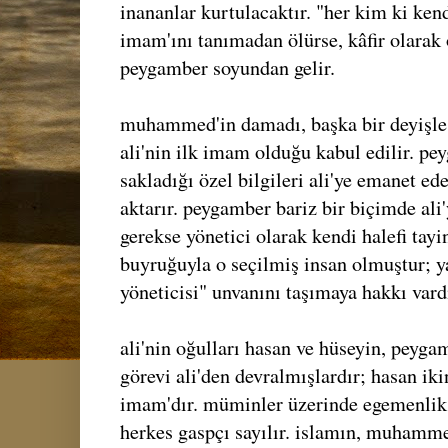
inananlar kurtulacaktır. "her kim ki ke
imam'ını tanımadan ölürse, kâfir olarak
peygamber soyundan gelir.
muhammed'in damadı, başka bir deyişle 
ali'nin ilk imam olduğu kabul edilir. pe
sakladığı özel bilgileri ali'ye emanet ede
aktarır. peygamber bariz bir biçimde ali'
gerekse yönetici olarak kendi halefi tayi
buyruğuyla o seçilmiş insan olmuştur; 
yöneticisi" unvanını taşımaya hakkı vardı
ali'nin oğulları hasan ve hüseyin, peygam
görevi ali'den devralmışlardır; hasan ik
imam'dır. müminler üzerinde egemenlik
herkes gaspçı sayılır. islamın, muhamm