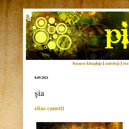
başucu kitaplığı
|
antoloji
|
söz
8.09.2021
şia
elias canetti