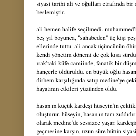
siyasi tarihi ali ve oğulları etrafında b
beslemiştir.
ali hemen halife seçilmedi. muhammed'
beş yıl boyunca, "sahabeden" üç kişi pe
ellerinde tuttu. ali ancak üçüncünün ölü
kendi yönetim dönemi de çok kısa sürdü
ırak'taki küfe camiinde, fanatik bir düşm
hançerle öldürüldü. en büyük oğlu hasan
dirhem karşılığında satıp medine'ye çekil
hayatının etkileri yüzünden öldü.
hasan'ın küçük kardeşi hüseyin'in çektikl
oluşturur. hüseyin, hasan'ın tam zıddıdır
olarak medine'de sessizce yaşar. kardeşi
geçmesine karşın, uzun süre bütün siyasi