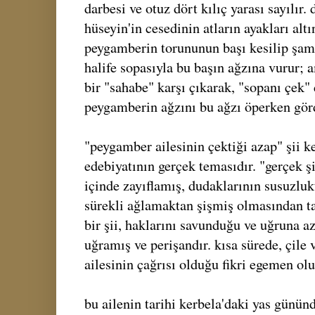
darbesi ve otuz dört kılıç yarası sayılır
hüseyin'in cesedinin atların ayakları al
peygamberin torununun başı kesilip şam'd
halife sopasıyla bu başın ağzına vurur; 
bir "sahabe" karşı çıkarak, "sopanı çek"
peygamberin ağzını bu ağzı öperken gö
"peygamber ailesinin çektiği azap" şii k
edebiyatının gerçek temasıdır. "gerçek şi
içinde zayıflamış, dudaklarının susuzluk
sürekli ağlamaktan şişmiş olmasından ta
bir şii, haklarını savunduğu ve uğruna a
uğramış ve perişandır. kısa sürede, çil
ailesinin çağrısı olduğu fikri egemen olu
bu ailenin tarihi kerbela'daki yas gününd