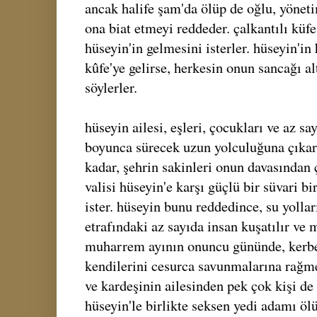
ancak halife şam'da ölüp de oğlu, yönet
ona biat etmeyi reddeder. çalkantılı küfe
hüseyin'in gelmesini isterler. hüseyin'in 
kûfe'ye gelirse, herkesin onun sancağı a
söylerler.
hüseyin ailesi, eşleri, çocukları ve az say
boyunca sürecek uzun yolculuğuna çıkar.
kadar, şehrin sakinleri onun davasından
valisi hüseyin'e karşı güçlü bir süvari bi
ister. hüseyin bunu reddedince, su yolları
etrafındaki az sayıda insan kuşatılır ve 
muharrem ayının onuncu gününde, kerbe
kendilerini cesurca savunmalarına rağme
ve kardeşinin ailesinden pek çok kişi de
hüseyin'le birlikte seksen yedi adamı öl