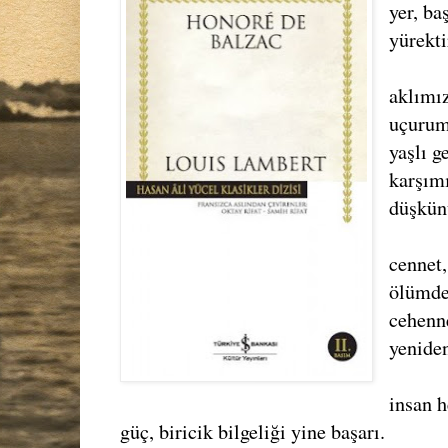
yer, ba
yürekti
aklımı
uçurum
yaşlı g
karşımı
düşkün
cennet,
ölümde
cehenne
yeniden
insan h
güç, biricik bilgeliği yine başarı.