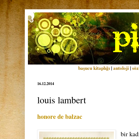
başucu kitaplığı
|
antoloji
|
söz
16.12.2014
louis lambert
honore de balzac
bir kad