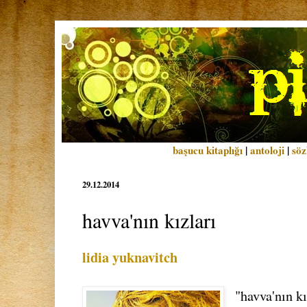
başucu kitaplığı
|
antoloji
|
söz
29.12.2014
havva'nın kızları
lidia yuknavitch
"havva'nın kı