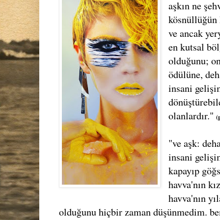
aşkın ne şeh
kösnüllüğün k
ve ancak yer
en kutsal bö
olduğunu; o
ödülüne, deh
insani geliş
dönüştürebil
olanlardır."
(
"ve aşk: deh
insani gelişi
kapayıp göğ
havva'nın kız
havva'nın yı
olduğunu hiçbir zaman düşünmedim. bence