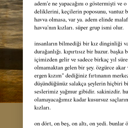
adem'e ne yapacağını o göstermişti ve 
deliklerini, keçilerin poposunu, vantuz b
havva olmasa, var ya. adem elinde malafa
havva'nın kızları. süper grup ismi olur.
insanların bilmediği bir kız dinginliği va
durağanlığı. kıpırtısız bir huzur. başka 
içimizden gelir ve sadece birkaç yıl süre
olmamaktan gelen bir şey. özgürce akar
ergen kızım" dediğiniz fırtınanın merke
düşündüğünüz salakça şeylerin hiçbiri b
seslerimiz yağmur gibidir. sakinizdir. hu
olamayacağımız kadar kusursuz saçlarım
kızları.
on dört, on beş, on altı, on yedi. bunlar 