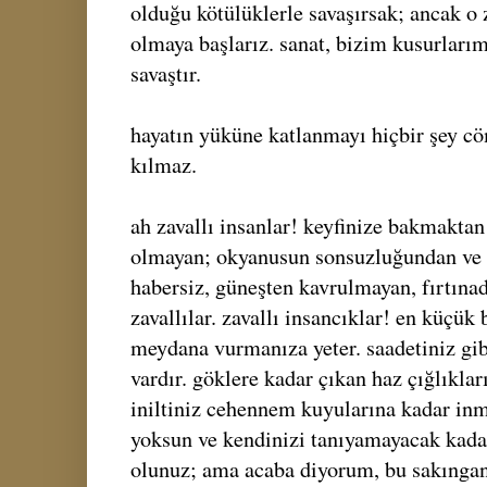
olduğu kötülüklerle savaşırsak; ancak o
olmaya başlarız. sanat, bizim kusurlarım
savaştır.
hayatın yüküne katlanmayı hiçbir şey 
kılmaz.
ah zavallı insanlar! keyfinize bakmaktan
olmayan; okyanusun sonsuzluğundan ve
habersiz, güneşten kavrulmayan, fırtın
zavallılar. zavallı insancıklar! en küçük b
meydana vurmanıza yeter. saadetiniz gib
vardır. göklere kadar çıkan haz çığlıklar
iniltiniz cehennem kuyularına kadar in
yoksun ve kendinizi tanıyamayacak kadar
olunuz; ama acaba diyorum, bu sakınganl