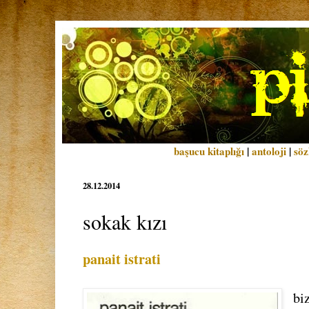
başucu kitaplığı
|
antoloji
|
söz
28.12.2014
sokak kızı
panait istrati
bi