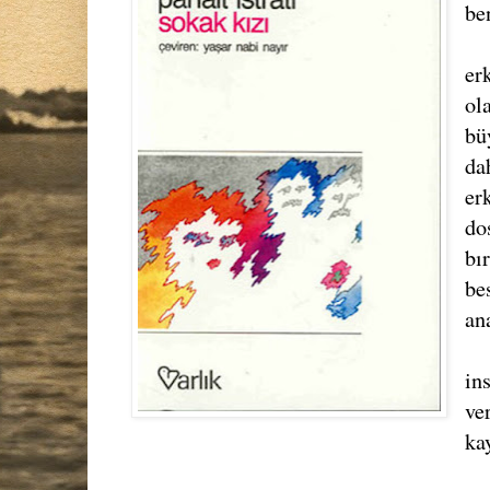
be
er
ol
bü
da
er
do
bı
be
ana
in
ve
ka