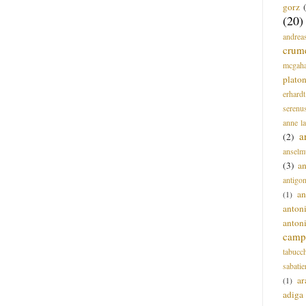
gorz
(20)
andrea
crum
mcgah
plato
erhardt
serenu
anne l
a
(2)
anselm
(3)
a
antigo
an
(1)
anton
anton
campi
tabucc
sabatie
ar
(1)
adiga