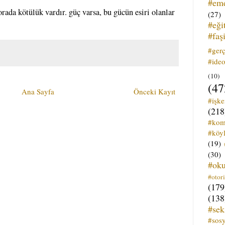
#em
 orada kötülük vardır. güç varsa, bu gücün esiri olanlar
(27)
#eği
#faş
#ger
#ideo
(10)
(47
Ana Sayfa
Önceki Kayıt
#işk
(218
#kom
#köyl
(19)
(30)
#ok
#otori
(179
(138
#sek
#sos