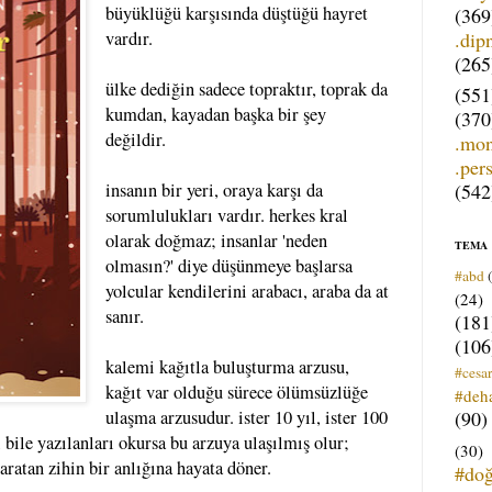
büyüklüğü karşısında düştüğü hayret
(369
.dip
vardır.
(265
ülke dediğin sadece topraktır, toprak da
(551
kumdan, kayadan başka bir şey
(370
değildir.
.mo
.per
(542
insanın bir yeri, oraya karşı da
sorumlulukları vardır. herkes kral
olarak doğmaz; insanlar 'neden
TEMA
olmasın?' diye düşünmeye başlarsa
#abd
yolcular kendilerini arabacı, araba da at
(24)
sanır.
(181
(106
kalemi kağıtla buluşturma arzusu,
#cesar
kağıt var olduğu sürece ölümsüzlüğe
#deh
(90)
ulaşma arzusudur. ister 10 yıl, ister 100
i bile yazılanları okursa bu arzuya ulaşılmış olur;
(30)
yaratan zihin bir anlığına hayata döner.
#do