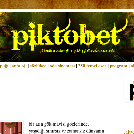
plığı
|
antoloji
|
sözlükçe
|
oda sineması
|
250 temel eser
|
program
|
o
bir atın gök mavisi gözlerinde,
yaşadığı sınırsız ve zamansız dünyanın
.alty