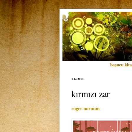
başucu kita
4.12.2014
kırmızı zar
roger norman