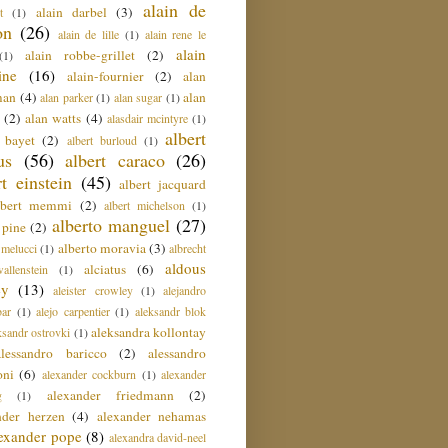
alain de
alain darbel
(3)
t
(1)
on
(26)
alain de lille
(1)
alain rene le
alain
alain robbe-grillet
(2)
(1)
ine
(16)
alain-fournier
(2)
alan
man
(4)
alan
alan parker
(1)
alan sugar
(1)
(2)
alan watts
(4)
alasdair mcintyre
(1)
albert
t bayet
(2)
albert burloud
(1)
us
(56)
albert caraco
(26)
rt einstein
(45)
albert jacquard
lbert memmi
(2)
albert michelson
(1)
alberto manguel
(27)
 pine
(2)
alberto moravia
(3)
 melucci
(1)
albrecht
aldous
alciatus
(6)
llenstein
(1)
ey
(13)
aleister crowley
(1)
alejandro
ar
(1)
alejo carpentier
(1)
aleksandr blok
aleksandra kollontay
ksandr ostrovki
(1)
alessandro baricco
(2)
alessandro
oni
(6)
alexander cockburn
(1)
alexander
alexander friedmann
(2)
g
(1)
nder herzen
(4)
alexander nehamas
lexander pope
(8)
alexandra david-neel