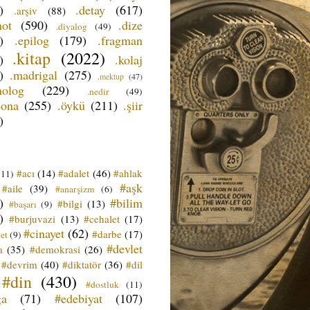
)
.detay
(617)
.arşiv
(88)
not
(590)
.dize
.diyalog
(49)
)
.epilog
(179)
.fragman
.kitap
(2022)
)
.kolaj
)
.madrigal
(275)
.mektup
(47)
nolog
(229)
.nedir
(49)
sona
(255)
.öykü
(211)
.şiir
)
#acı
(14)
#adalet
(46)
#ahlak
(11)
#aşk
#aile
(39)
#anarşizm
(6)
)
#bilim
#bilgi
(13)
#başarı
(9)
)
#burjuvazi
(13)
#cehalet
(17)
#cinayet
(62)
#darbe
(17)
et
(9)
#devlet
a
(35)
#demokrasi
(26)
#devrim
(40)
#diktatör
(36)
#dil
#din
(430)
#dostluk
(11)
ğa
(71)
#edebiyat
(107)