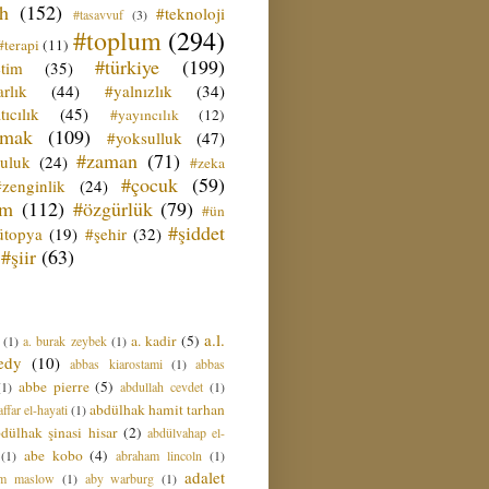
ih
(152)
#teknoloji
#tasavvuf
(3)
#toplum
(294)
#terapi
(11)
#türkiye
(199)
etim
(35)
rlık
(44)
#yalnızlık
(34)
tıcılık
(45)
#yayıncılık
(12)
zmak
(109)
#yoksulluk
(47)
#zaman
(71)
culuk
(24)
#zeka
#çocuk
(59)
#zenginlik
(24)
üm
(112)
#özgürlük
(79)
#ün
#şiddet
ütopya
(19)
#şehir
(32)
#şiir
(63)
a.l.
a. kadir
(5)
(1)
a. burak zeybek
(1)
edy
(10)
abbas kiarostami
(1)
abbas
abbe pierre
(5)
(1)
abdullah cevdet
(1)
abdülhak hamit tarhan
ffar el-hayati
(1)
dülhak şinasi hisar
(2)
abdülvahap el-
abe kobo
(4)
(1)
abraham lincoln
(1)
adalet
am maslow
(1)
aby warburg
(1)