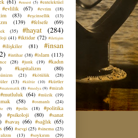
ek
(61)
#entelektüel
#ensest
(5)
#evlilik
(67)
#evrim
(18)
tim
(83)
#eşcinsellik
(13)
izm
(139)
#felsefe
(69)
#hayat
(284)
çek
(35)
#iktidar
(72)
loji
(41)
#iletişim
#insan
#ilişkiler
(81)
2)
#islam
(113)
#intihar
(38)
#kadın
ence
(28)
#junk
(19)
)
#kapitalizm
(80)
ünizm
(21)
#kötülük
(28)
üler
(13)
#kürtler
#kültür
(10)
#mizah
#matematik
(8)
#medya
(9)
#mutluluk
(64)
#müzik
(19)
umak
(58)
#osmanlı
(24)
#politika
#polis
(18)
te
(9)
)
#psikoloji
(80)
#sanat
)
#savaş
(66)
#sağlık
(65)
s
(66)
#sevgi
(25)
#sinema
(23)
yalizm
(13)
#soykırım
(29)