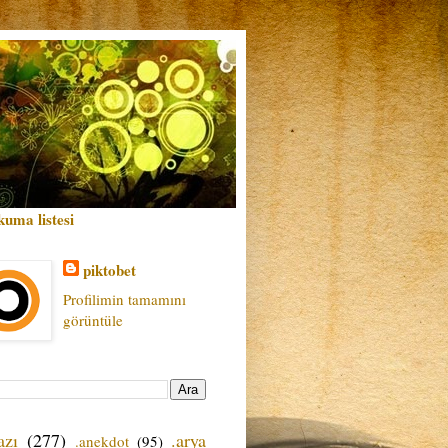
kuma listesi
piktobet
Profilimin tamamını
görüntüle
azı
(277)
.arya
.anekdot
(95)