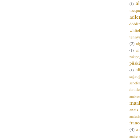
a
(1)
tocque
adle
döbli
white
tenny
(2)
al
(1)
al
nakıpo
püsk
a
(1)
sağıro
senefel
daude
ambros
maal
anais
anaksi
franc
a
(4)
andre 