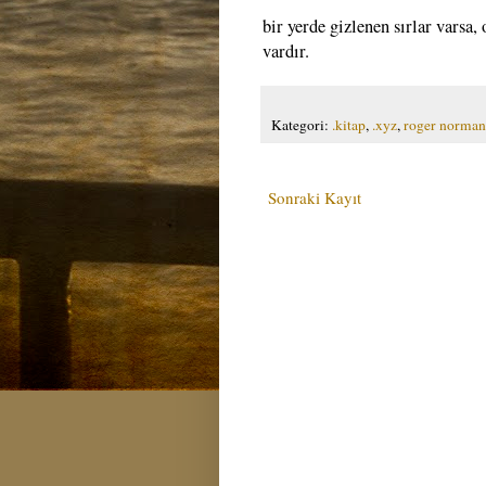
bir yerde gizlenen sırlar varsa,
vardır.
Kategori:
.kitap
,
.xyz
,
roger norman
Sonraki Kayıt