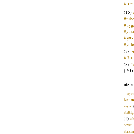
#tar
(15)
#tük
#uyga
#yara
#ya
#yol
(8)
#öl
#
(8)
(70)
DİZİN
a. aşıcı
kenn
sayar
abdülga
(4)
ab
beyati
abrah