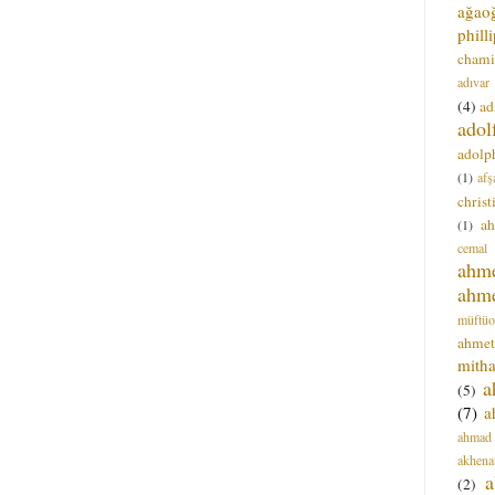
ağao
phill
chami
adıvar
(4)
ad
adol
adolph
(1)
afş
christ
a
(1)
cemal
ahm
ahm
müftüo
ahmet
mitha
a
(5)
(7)
a
ahmad
akhena
a
(2)