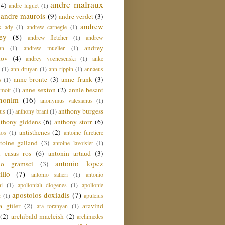
andre malraux
(4)
andre luguet
(1)
andre maurois
(9)
andre verdet
(3)
andrew
s ady
(1)
andrew carnegie
(1)
ey
(8)
andrew fletcher
(1)
andrew
andrey
an
(1)
andrew mueller
(1)
nov
(4)
andrey voznesenski
(1)
anke
(1)
ann druyan
(1)
ann rippin
(1)
annaeus
anne bronte
(3)
anne frank
(3)
s
(1)
anne sexton
(2)
annie besant
amott
(1)
nonim
(16)
anonymus valesianus
(1)
anthony burgess
us
(1)
anthony brant
(1)
nthony giddens
(6)
anthony storr
(6)
antisthenes
(2)
nos
(1)
antoine furetiere
toine galland
(3)
antoine lavoisier
(1)
i casas ros
(6)
antonin artaud
(3)
antonio lopez
io gramsci
(3)
llo
(7)
antonio salieri
(1)
antonio
hi
(1)
apollonialı diogenes
(1)
apollonie
apostolos doxiadis
(7)
r
(1)
apuleius
a güler
(2)
aravind
ara toranyan
(1)
(2)
archibald macleish
(2)
archimedes