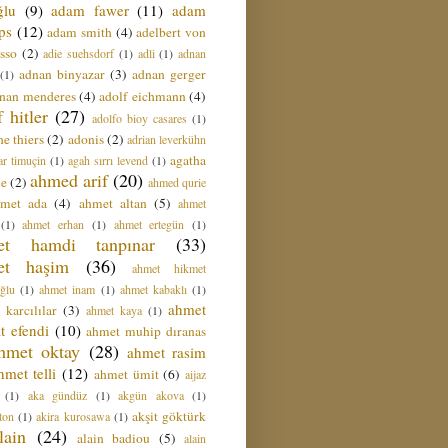
ğlu
(9)
adam fawer
(11)
adam
ips
(12)
adam smith
(4)
adelbert von
sso
(2)
adie suehsdorf
(1)
adli
(1)
adnan
adnan binyazar
(3)
adnan gerger
(1)
nan menderes
(4)
adolf eichmann
(4)
f hitler
(27)
adolfo bioy casares
(1)
e thiers
(2)
adonis
(2)
adrian leverkühn
agatha
ar timuçin
(1)
agah sırrı levend
(1)
ahmed arif
(20)
ie
(2)
ahmed qurie
hmet ada
(4)
ahmet altan
(5)
ahmet
(1)
ahmet erhan
(1)
ahmet ertegün
(1)
et hamdi tanpınar
(33)
et haşim
(36)
ahmet hikmet
ğlu
(1)
ahmet inam
(1)
ahmet kabaklı
(1)
ahmet
 karcılılar
(3)
ahmet kaya
(1)
t efendi
(10)
ahmet muhip dıranas
hmet oktay
(28)
ahmet rasim
hmet telli
(12)
ahmet ümit
(6)
aijaz
(1)
aka gündüz
(1)
akgün akova
(1)
akşit göktürk
ton
(1)
akira kurosawa
(1)
lain
(24)
alain badiou
(5)
alain