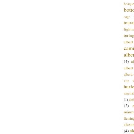
bosque
bott
sage
toura
light
turing
alber
cam
albe
(4)
a
albert
alberto
von wa
huxl
amenab
(1)
ale
(2)
manz
flemin
alexa
a
(4)