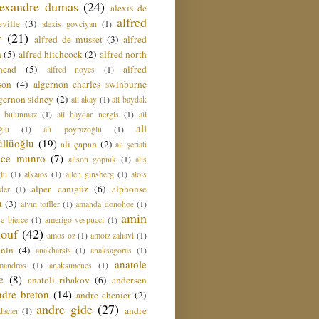
lexandre dumas
(24)
alexis de
alfred
ville
(3)
alexis govciyan
(1)
r
(21)
alfred de musset
(3)
alfred
n
(5)
alfred hitchcock
(2)
alfred north
head
(5)
alfred
alfred noyes
(1)
son
(4)
algernon charles swinburne
gernon sidney
(2)
ali akay
(1)
ali baydak
i bulunmaz
(1)
ali haydar nergis
(1)
ali
ali
ğlu
(1)
ali poyrazoğlu
(1)
üllüoğlu
(19)
ali çapan
(2)
ali şeriati
lice munro
(7)
alison gopnik
(1)
aliş
ğlu
(1)
alkaios
(1)
allen ginsberg
(1)
alois
alper canıgüz
(6)
alphonse
der
(1)
t
(3)
alvin toffler
(1)
amanda donohoe
(1)
amin
e bierce
(1)
amerigo vespucci
(1)
ouf
(42)
amos oz
(1)
amotz zahavi
(1)
 nin
(4)
anakharsis
(1)
anaksagoras
(1)
anatole
mandros
(1)
anaksimenes
(1)
e
(8)
anatoli ribakov
(6)
andersen
ndre breton
(14)
andre chenier
(2)
andre gide
(27)
andre
dacier
(1)