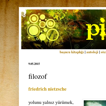
başucu kitaplığı
|
antoloji
|
söz
9.05.2015
filozof
friedrich nietzsche
yolunu yalnız yürümek,