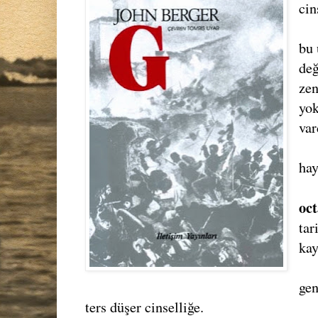
cin
bu 
değ
zen
yok
var
hay
oct
tar
kay
gen
ters düşer cinselliğe.