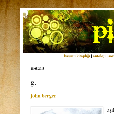
başucu kitaplığı
|
antoloji
|
söz
18.05.2015
g.
john berger
aşı