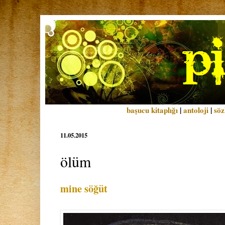
başucu kitaplığı
|
antoloji
|
söz
11.05.2015
ölüm
mine söğüt