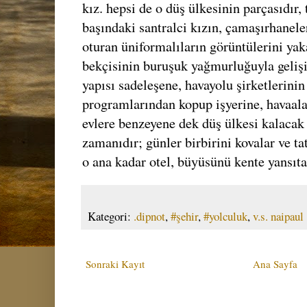
kız. hepsi de o düş ülkesinin parçasıdır, 
başındaki santralci kızın, çamaşırhanele
oturan üniformalıların görüntülerini ya
bekçisinin buruşuk yağmurluğuyla gelişi
yapısı sadeleşene, havayolu şirketlerinin
programlarından kopup işyerine, havaala
evlere benzeyene dek düş ülkesi kalacak 
zamanıdır; günler birbirini kovalar ve ta
o ana kadar otel, büyüsünü kente yansıtan
Kategori:
.dipnot
,
#şehir
,
#yolculuk
,
v.s. naipaul
Sonraki Kayıt
Ana Sayfa