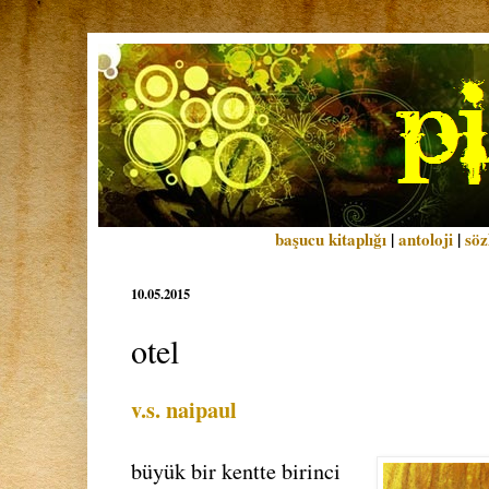
başucu kitaplığı
|
antoloji
|
söz
10.05.2015
otel
v.s. naipaul
büyük bir kentte birinci